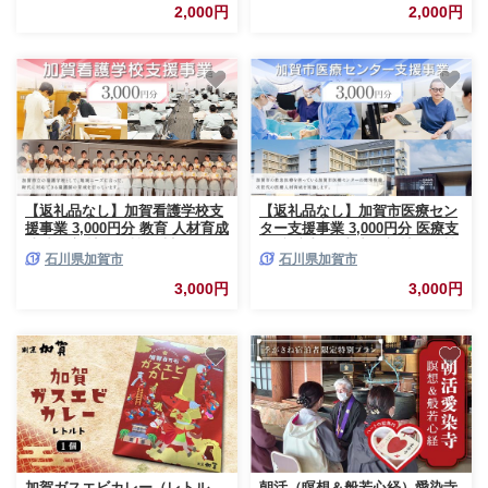
2,000円
2,000円
【返礼品なし】加賀看護学校支
【返礼品なし】加賀市医療セン
援事業 3,000円分 教育 人材育成
ター支援事業 3,000円分 医療支
地域医療 社会貢献 石川県 F6P-
援 病院支援 地域医療 社会貢献
石川県加賀市
石川県加賀市
3132
石川県 F6P-3140
3,000円
3,000円
加賀ガスエビカレー（レトル
朝活（瞑想＆般若心経）愛染寺