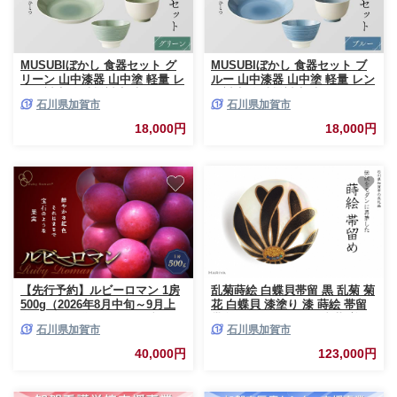
MUSUBIぼかし 食器セット グ
MUSUBIぼかし 食器セット ブ
リーン 山中漆器 山中塗 軽量 レ
ルー 山中漆器 山中塗 軽量 レン
ンジ対応 食洗機対応 木目 ナチ
ジ対応 食洗機対応 木目 ナチュ
石川県加賀市
石川県加賀市
ュラル 自然 おしゃれ ギフト
ラル 自然 おしゃれ ギフト F6P-
F6P-1985
1984
18,000円
18,000円
【先行予約】ルビーロマン 1房
乱菊蒔絵 白蝶貝帯留 黒 乱菊 菊
500g（2026年8月中旬～9月上
花 白蝶貝 漆塗り 漆 蒔絵 帯留
旬頃順次発送） ぶどう ブドウ
帯留め アクセサリー 和装 着物
石川県加賀市
石川県加賀市
大粒 先行予約 予約 冷蔵配送 く
和服 ギフト 伝統工芸 工芸品 国
だもの 果物 フルーツ ご当地 食
産 日本製 うるしアート 復興 震
40,000円
123,000円
品 F6P-2104
災 コロナ 能登半島地震復興支
援 北陸新幹線 F6P-0761