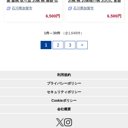
製 飯椀 取り皿 お椀 椀 漆器 伝
お椀 椀 お味噌汁椀 おわん 食器
統工芸 工芸品 F6P-3111
日本製 F6P-3107
石川県加賀市
石川県加賀市
6,500円
6,500円
1件～30件
（全1,648件）
1
2
3
>
利用規約
プライバシーポリシー
セキュリティポリシー
Cookieポリシー
会社概要