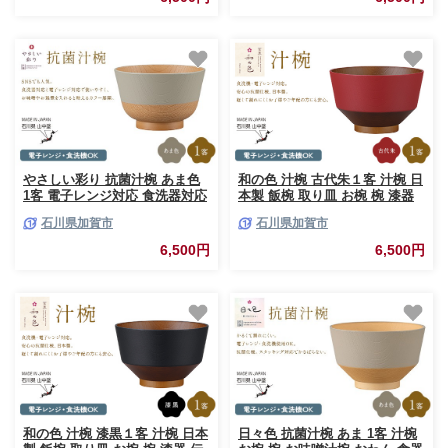
やさしい彩り 抗菌汁椀 あま色
和の色 汁椀 古代朱１客 汁椀 日
1客 電子レンジ対応 食洗器対応
本製 飯椀 取り皿 お椀 椀 漆器
日本製 お椀 椀 味噌汁 スープ
伝統工芸 工芸品 F6P-3114
石川県加賀市
石川県加賀市
飯椀 おしゃれ 漆器 F6P-3092
6,500円
6,500円
和の色 汁椀 漆黒１客 汁椀 日本
日々色 抗菌汁椀 あま 1客 汁椀