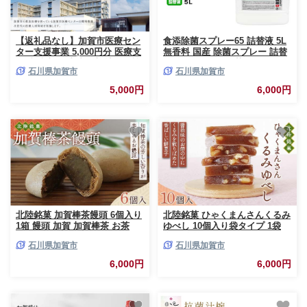
【返礼品なし】加賀市医療セン
食添除菌スプレー65 詰替液 5L
ター支援事業 5,000円分 医療支
無香料 国産 除菌スプレー 詰替
援 病院支援 地域医療 社会貢献
え 5000ml 食添除菌 エタノール
石川県加賀市
石川県加賀市
石川県 F6P-3141
製剤 食品添加物 日本製 日用品
台所用品 キッチン用品 復興 震
5,000円
6,000円
災 コロナ 能登半島地震復興支
援 北陸新幹線 F6P-1099
北陸銘菓 加賀棒茶饅頭 6個入り
北陸銘菓 ひゃくまんさんくるみ
1箱 饅頭 加賀 加賀棒茶 お茶
ゆべし 10個入り袋タイプ 1袋
F6P-3056
金沢 金箔 ひゃくまんさん 羽二
石川県加賀市
石川県加賀市
重餅 菓子 和菓子 お茶菓子 お茶
請け F6P-3059
6,000円
6,000円