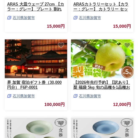
ARAS 大皿ウェーブ 27cm 【カ
ARASカトラリーセット【カラ
ラー：グレー】 プレート 割れ
ー：グレー】 カトラリー セッ
ない 保証付き ARAS エイラス
ト フォーク スプーン ナイフ 割
石川県加賀市
石川県加賀市
色が選べる 皿 食器 うつわ 贈り
れない 保証付き ARAS エイラ
物 ギフト 1.5万円 15000円
ス 色が選べる 食器 贈り物 ギフ
15,000円
15,000円
F6P-2585
ト 1.5万円 15000円 F6P-2029
界 加賀 宿泊ギフト券（30,000
【2026年先行予約】【訳あり】
円分） F6P-0001
梨 福袋 5kg 旬の品種を1品種お
届け くだもの 果物 フルーツ ご
石川県加賀市
石川県加賀市
当地 食品 新水 なつしずく 幸水
豊水 あきづき 新高 新興 愛宕
100,000円
12,000円
F6P-2945