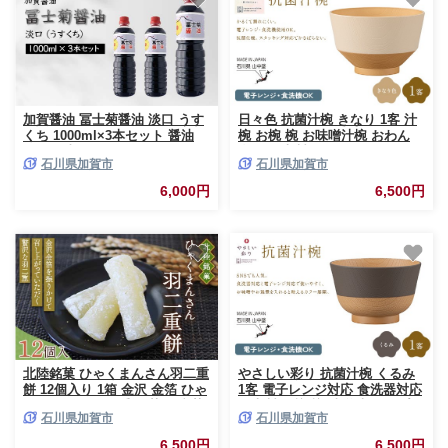
加賀醤油 冨士菊醤油 淡口 うす
日々色 抗菌汁椀 きなり 1客 汁
くち 1000ml×3本セット 醤油
椀 お椀 椀 お味噌汁椀 おわん
しょう油 しょうゆ セット 1L 国
食器 日本製 F6P-3100
石川県加賀市
石川県加賀市
産 淡口醤油 旨口醤油 調味料 煮
物 お吸い物 地醤油 ご当地 食品
6,000円
6,500円
F6P-1799
北陸銘菓 ひゃくまんさん羽二重
やさしい彩り 抗菌汁椀 くるみ
餅 12個入り 1箱 金沢 金箔 ひゃ
1客 電子レンジ対応 食洗器対応
くまんさん 羽二重餅 菓子 和菓
日本製 お椀 椀 味噌汁 スープ
石川県加賀市
石川県加賀市
子 お茶菓子 お茶請け F6P-3062
飯椀 おしゃれ 漆器 F6P-3096
6,500円
6,500円