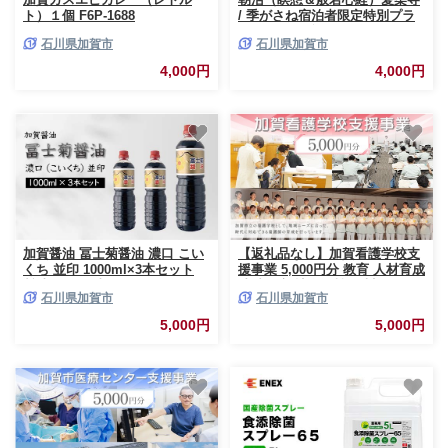
ト）１個 F6P-1688
/ 季がさね宿泊者限定特別プラ
ン チケット 旅行 体験 F6P-
石川県加賀市
石川県加賀市
2628
4,000円
4,000円
加賀醤油 冨士菊醤油 濃口 こい
【返礼品なし】加賀看護学校支
くち 並印 1000ml×3本セット
援事業 5,000円分 教育 人材育成
醤油 しょう油 しょうゆ セット
地域医療 社会貢献 石川県 F6P-
石川県加賀市
石川県加賀市
1L 国産 濃口醤油 旨口醤油 甘口
3133
調味料 かけ醤油 地醤油 ご当地
5,000円
5,000円
食品 F6P-1786