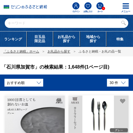
0
メニュー
ログイン
お気に入り
カート
目玉品
お礼品から
地域から
ランキング
特集
限定品
探す
探す
「ふるさと納税」ホーム
お礼品から探す
ふるさと納税・お礼の品一覧
「石川県加賀市」の検索結果：1,648件(1ページ目)