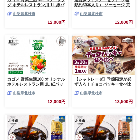
ダ ホテルレストラン用 1L 紙パ
類約60本入り） ソーセージ 荒
ック 6本入 ジュース 野菜ジュ
挽き 詰合せ バーベキュー キャ
山梨県北杜市
山梨県北杜市
ース レストラン用 健康志向 飲
ンプ パーティー 手作り フラン
料
ク 食べ比べ オールポーク 豚肉
12,000円
12,000円
100％ 天然腸 山梨県 白州 北杜
市
カゴメ 野菜生活100 オリジナル
【シャトレーゼ】季節限定が必
ホテルレストラン用 1L 紙パッ
ず入る！チョコバッキー食べ比
ク 6本入 ジュース 野菜ジュー
べセット 3種30本 アイスクリ
山梨県北杜市
山梨県北杜市
ス 健康志向 飲料
ーム 食べ比べ スイーツ アイス
有名店 人気 15000円 以内
12,000円
13,500円