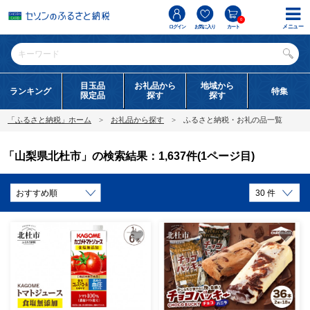
0
メニュー
ログイン
お気に入り
カート
目玉品
お礼品から
地域から
ランキング
特集
限定品
探す
探す
「ふるさと納税」ホーム
お礼品から探す
ふるさと納税・お礼の品一覧
「山梨県北杜市」の検索結果：1,637件(1ページ目)