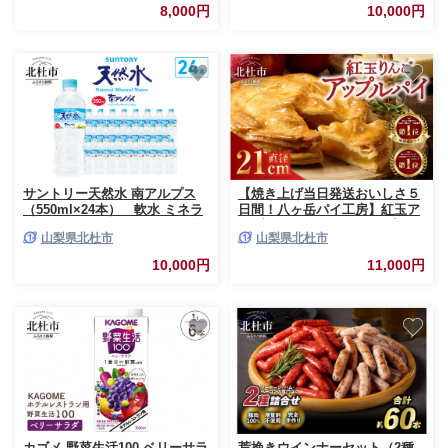
8,000円
10,000円
サントリー天然水 南アルプス
【焼き上げ当日発送おいしさ５
（550ml×24本） 軟水 ミネラ
日間！八ヶ岳パイ工房】紅玉ア
ルウォーター ペットボトル 防
ップルパイ(21cm) アップルパ
山梨県北杜市
山梨県北杜市
災 防災グッズ
イ スイーツ お菓子 人気 紅玉
内祝い 出産祝い 結婚祝い お祝
10,000円
11,000円
い ご挨拶
カゴメ 野菜生活100 ベリーサラ
荒挽きウインナーセット（2種