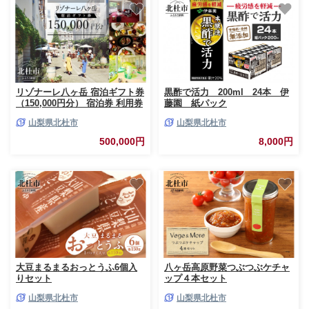
リゾナーレ八ヶ岳 宿泊ギフト券
黒酢で活力 200ml 24本 伊
（150,000円分） 宿泊券 利用券
藤園 紙パック
体験トラベル チケット クーポ
山梨県北杜市
山梨県北杜市
ン券 山梨 北杜市 星野リゾート
ホテル
500,000円
8,000円
大豆まるまるおっとうふ6個入
八ヶ岳高原野菜つぶつぶケチャ
りセット
ップ４本セット
山梨県北杜市
山梨県北杜市