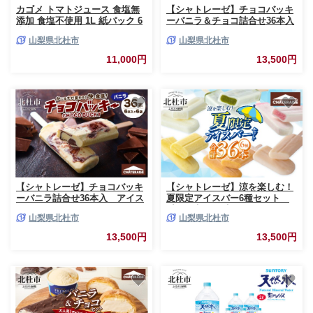
カゴメ トマトジュース 食塩無
【シャトレーゼ】チョコバッキ
添加 食塩不使用 1L 紙パック 6
ーバニラ＆チョコ詰合せ36本入
本入 ジュース トマト リコピン
アイスクリーム スイーツ ア
山梨県北杜市
山梨県北杜市
GABA 紙パック 無添加 ストレ
イス セット 人気 15000円 以内
ートパック製法 健康志向 飲料
11,000円
13,500円
【シャトレーゼ】チョコバッキ
【シャトレーゼ】涼を楽しむ！
ーバニラ詰合せ36本入 アイス
夏限定アイスバー6種セット
クリーム スイーツ アイス セッ
季節限定 夏限定 シャトレーゼ
山梨県北杜市
山梨県北杜市
ト 人気 15000円 以内
アイスバー かき氷バー 果実食
感バー スイーツ 食べ比べ セッ
13,500円
13,500円
ト 詰め合わせ