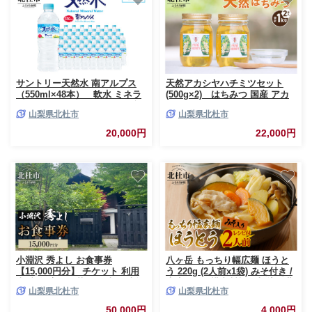
サントリー天然水 南アルプス
天然アカシヤハチミツセット
（550ml×48本） 軟水 ミネラ
(500g×2) はちみつ 国産 アカ
ルウォーター ペットボトル 防
シヤ 天然 アカシヤ ハチミツ 2
山梨県北杜市
山梨県北杜市
災 防災グッズ
本 1kg 水あめ不使用 非加熱 ク
セがない すっきり 食べやすい
20,000円
22,000円
使いやすい 蜂蜜 はちみつ ハニ
ー ギフト 山梨県 北杜市
小淵沢 秀よし お食事券
八ヶ岳 もっちり幅広麺 ほうと
【15,000円分】 チケット 利用
う 220g (2人前x1袋) みそ付き /
券 和食 高原野菜 海の幸 日本酒
半生めん / 横内製麺 / 山梨県 北
山梨県北杜市
山梨県北杜市
利き酒師 和食店 コースメニュ
杜市 / 常温 / 山梨 甲州名物 郷
ー 山梨県 北杜市 小淵沢
土料理
50,000円
4,000円