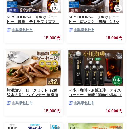
KEY DOORS+ リキッドコー
KEY DOORS+ リキッドコー
ヒー 微糖 テトラプリズマ
ヒー 深いコク 無糖 1リッ
1リットル×12本 アイスコーヒ
トル×12本 アイスコーヒー キー
山梨県北杜市
山梨県北杜市
ー キーコーヒー リキッドコー
コーヒー リキッドコーヒー
ヒー KEY DOORS+ 微糖 芳醇
KEY DOORS+ 無糖 香ばしく深
15,000円
15,000円
な逸品 1L 1000ml×12本 紙パッ
いコク 1L 1000ml×12本 紙パッ
ク テトラプリズマ コーヒー 珈
ク テトラプリズマ コーヒー 珈
琲 天然水 無香料 無着色 アウト
琲 天然水 無香料 無着色 アウト
ドア キャンプ セット 飲料 山梨
ドア キャンプ セット 飲料 山梨
県 北杜市
県 北杜市
無添加ソーセージセット（2種
＜小川珈琲＞炭焼珈琲 アイス
32本入り） ウインナー 無添加
コーヒー 無糖 1000ml×6本 コ
プレーン バジル 詰合せ 1kg バ
ーヒー アイスコーヒー 無糖
山梨県北杜市
山梨県北杜市
ーベキュー キャンプ パーティ
1000ml 6本 ストレート 紙パッ
ー 手作り フランク 食べ比べ オ
ク 炭焼焙煎 小川珈琲 珈琲 コー
15,000円
16,000円
ールポーク 豚肉100％ 天然腸
ヒー飲料 熱処理殺菌 無菌充填
山梨県 白州 北杜市
常温保存可 山梨 北杜市