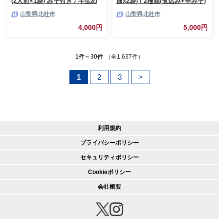
(2人前×1袋) みそ付き / 半生め
前x2袋) / 2種類(煮込み+辛みそ)
ん / 横内製麺 / 山梨県 北杜市 /
セット / みそ付き / 半生めん /
山梨県北杜市
山梨県北杜市
常温 / 山梨 甲州名物 郷土料理
横内製麺 / 山梨県 北杜市 / 常温
/ 山梨 甲州名物 郷土料理
4,000円
5,000円
1件～30件
（全1,637件）
1
2
3
>
利用規約
プライバシーポリシー
セキュリティポリシー
Cookieポリシー
会社概要