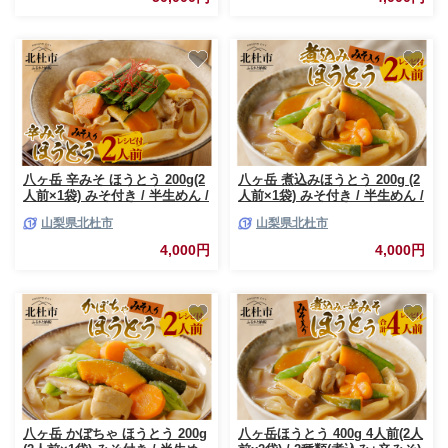
八ヶ岳 辛みそ ほうとう 200g(2
八ヶ岳 煮込みほうとう 200g (2
人前×1袋) みそ付き / 半生めん /
人前×1袋) みそ付き / 半生めん /
横内製麺 / 山梨県 北杜市 / 常温
横内製麺 / 山梨県 北杜市 / 常温
山梨県北杜市
山梨県北杜市
/山梨 甲州名物 郷土料理
/ 山梨 甲州名物 郷土料理
4,000円
4,000円
八ヶ岳 かぼちゃ ほうとう 200g
八ヶ岳ほうとう 400g 4人前(2人