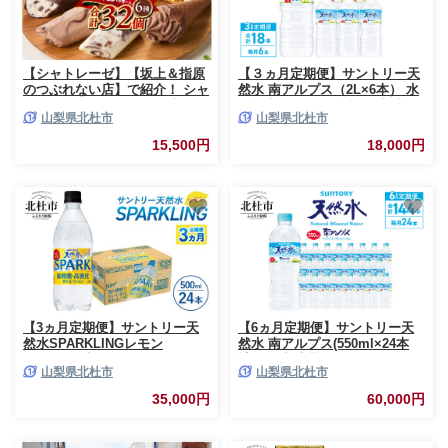
【シャトレーゼ】【坂上＆指原
【３ヵ月定期便】サントリー天
のつぶれない店】で紹介！ シャ
然水 南アルプス（2L×6本） 水
トレーゼ チョコバッキー入り
2L 6本 サントリー 天然水 南ア
山梨県北杜市
山梨県北杜市
バニラ＆チョコアイスバラエテ
ルプス ナチュラル ミネラルウ
ィセット 食べ比べ 北海道 カッ
ォーター 定期便 白州 名水百選
15,500円
18,000円
プ アイスクリーム 詰め合わせ
軟水 防災グッズ
セット 大量 有名店 人気 ギフト
北杜市
【3ヵ月定期便】サントリー天
【6ヵ月定期便】サントリー天
然水SPARKLINGレモン
然水 南アルプス(550ml×24本
500ml×24本 スパークリング
計6回) 水 定期便 6ヵ月 サント
山梨県北杜市
山梨県北杜市
レモン 無糖炭酸水 北杜市白州
リー 南アルプス天然水 ナチュ
産 天然水 サントリー ペットボ
ラル ミネラルウォーター 南ア
35,000円
60,000円
トル
ルプス 白州 550ml×24本 6回 仕
送りギフト 防災 防災グッズ