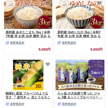
原村産 あきたこまち 3kg | 令和
原村産 ゆめしなの 3kg | 令和7
7年産 米 お米 白米 精米 甘み も
年産 米 お米 白米 精米 甘み も
ちもち 信州 八ヶ岳 長野県 諏訪
ちもち 信州 八ヶ岳 長野県 諏訪
長野県原村
長野県原村
郡 原村
郡 原村
9,000円
9,000円
朝採れ 直送 フルーツのような
八ヶ岳 の大自然で育った ジャ
甘さ 『 皮付き 』 生とうもろこ
ム 3個 セット ( ブルーベリー ・
し 10本 | 八ヶ岳農業大学校 ト
ブルーベリー＆カシスMIX ・
長野県原村
長野県原村
ウモロコシ とうもろこし 自然
カシス ) | パン トースト ヨーグ