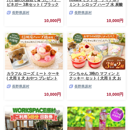
ビネガー 3本セット ( ブラック
ミント シロップ ハーブ 水 炭酸
ベリー , シーベリー , ブルーベ
水 牛乳 酒 紅茶 信州 アイス 八
長野県原村
長野県原村
リー )| りんご酢 ビネガー ベリ
ヶ岳 長野県 諏訪郡 原村
ー 安心 体に優しい さわやか 信
10,000円
10,000円
州 八ヶ岳 長野県 諏訪郡 原村
カラフル ローズ ミート ケーキ
ワンちゃん 3時の マフィン と
( 犬用 )| 犬 おやつ プレゼント
クッキー セット ( 犬用 )| 犬 お
誕生日 信州産 ハーブ鶏 肉 手作
やつ プレゼント 誕生日 手作り
長野県原村
長野県原村
り 保存料不使用 冷凍 信州 八ヶ
保存料不使用 冷凍 信州 八ヶ岳
岳 長野県 諏訪郡 原村
長野県 諏訪郡 原村
10,000円
10,000円