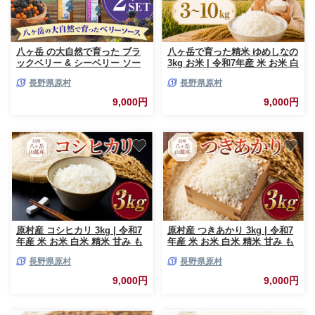
八ヶ岳 の大自然で育った ブラ
八ヶ岳で育った精米 ゆめしなの
ックベリー & シーベリー ソー
3kg お米 | 令和7年産 米 お米 白
ス 2本 セット | ヨーグルト アイ
米 精米 甘み もちもち 信州 八
長野県原村
長野県原村
ス デザート 甘い 農薬不使用 安
ヶ岳 長野県 諏訪郡 原村
心 信州 八ヶ岳 長野県 諏訪郡
9,000円
9,000円
原村
原村産 コシヒカリ 3kg | 令和7
原村産 つきあかり 3kg | 令和7
年産 米 お米 白米 精米 甘み も
年産 米 お米 白米 精米 甘み も
ちもち 信州 八ヶ岳 長野県 諏訪
ちもち 信州 八ヶ岳 長野県 諏訪
長野県原村
長野県原村
郡 原村
郡 原村
9,000円
9,000円