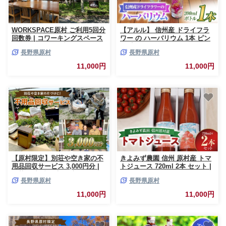
WORKSPACE原村 ご利用5回分
【アルル】 信州産 ドライフラ
回数券 | コワーキングスペース
ワー の ハーバリウム 1本 ピン
ロッジ ネット 仕事 勉強 ミーテ
ク系 おまかせ | ドライフラワー
長野県原村
長野県原村
ィングルーム オンラインミーテ
ハーバリウム ピンク 花 信州 八
ィング 八ヶ岳 長野県 諏訪郡 原
ヶ岳 長野県 諏訪郡 原村
11,000円
11,000円
村
【原村限定】別荘や空き家の不
きよみず農園 信州 原村産 トマ
用品回収サービス 3,000円分 |
トジュース 720ml 2本 セット |
別荘 別宅 空き家 倉庫 不用品回
トマト とまと トマトジュース
長野県原村
長野県原村
収 片づけ 処分 整理 サービス
ジュース 野菜ジュース 新鮮 信
プレゼント 長野県 諏訪郡 原村
州 八ヶ岳 長野県 諏訪郡 原村
11,000円
11,000円