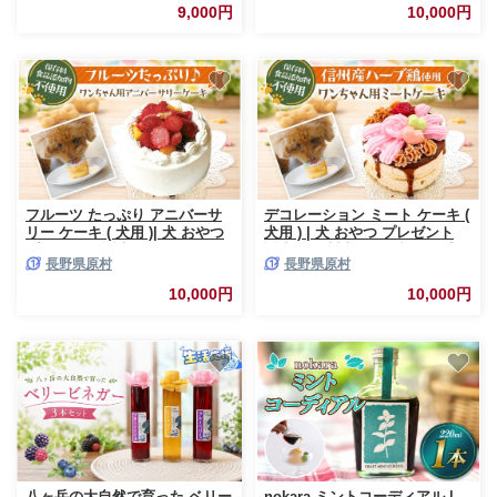
旨味 甘味 生食 信州 八ヶ岳 長
ルト 甘い 農薬不使用 安心 信州
9,000円
10,000円
野県 諏訪郡 原村
八ヶ岳 長野県 諏訪郡 原村
フルーツ たっぷり アニバーサ
デコレーション ミート ケーキ (
リー ケーキ ( 犬用 )| 犬 おやつ
犬用 ) | 犬 おやつ プレゼント
プレゼント 誕生日 アニバーサ
誕生日 信州産 ハーブ鶏 肉 手作
長野県原村
長野県原村
リー フルーツ 手作り 保存料不
り 保存料不使用 冷凍 信州 八ヶ
使用 冷凍 信州 八ヶ岳 長野県
岳 長野県 諏訪郡 原村
10,000円
10,000円
諏訪郡 原村
八ヶ岳の大自然で育った ベリー
nokara ミントコーディアル |