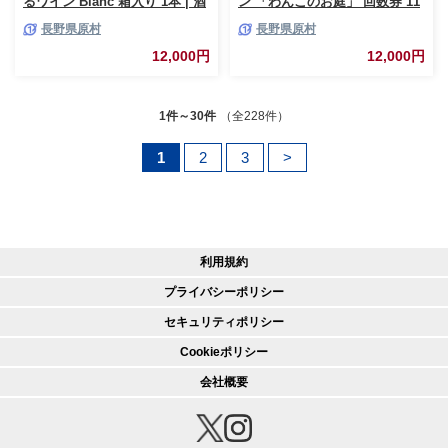
るワイン Blanc 箱入り 1本 | 酒
ン 「わんこのお庭」 回数券 11
ワイン 白 国産 シャルドネ ソー
枚 | 犬 わんちゃん 旅行 自然 広
長野県原村
長野県原村
ヴィニヨンブラン 辛口 フレッ
い 信州 八ヶ岳 長野県 諏訪郡
シュ 爽やか フルーティー ハー
原村
12,000円
12,000円
ブ香 軽やか 食中酒 魚料理 ギフ
ト 信州 八ヶ岳 長野県 諏訪郡
原村
1件～30件
（全228件）
1
2
3
>
利用規約
プライバシーポリシー
セキュリティポリシー
Cookieポリシー
会社概要