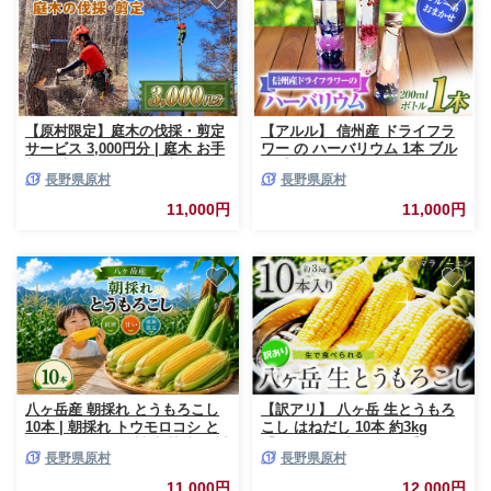
【原村限定】庭木の伐採・剪定
【アルル】 信州産 ドライフラ
サービス 3,000円分 | 庭木 お手
ワー の ハーバリウム 1本 ブル
入れ 庭 ガーデニング 剪定 伐採
ー系 おまかせ | ドライフラワー
長野県原村
長野県原村
別荘 自宅 空き家 サービス プレ
ハーバリウム ブルー 青 花 信州
ゼント 長野県 諏訪郡 原村
八ヶ岳 長野県 諏訪郡 原村
11,000円
11,000円
八ヶ岳産 朝採れ とうもろこし
【訳アリ】 八ヶ岳 生とうもろ
10本 | 朝採れ トウモロコシ と
こし はねだし 10本 約3kg
うもろこし 自然 旨味 甘味 信州
【2026年7月中旬～発送】| ハマ
長野県原村
長野県原村
八ヶ岳 長野県 諏訪郡 原村
ラノーエン 訳あり とうもろこ
し 生 トウモロコシ 野菜 新鮮
11,000円
12,000円