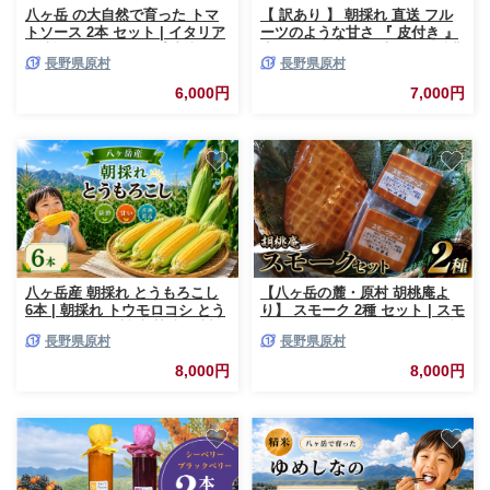
八ヶ岳 の大自然で育った トマ
【 訳あり 】 朝採れ 直送 フル
トソース 2本 セット | イタリア
ーツのような甘さ 『 皮付き 』
ン 料理 パスタ スープ 煮込み
生とうもろこし 10本 | 八ヶ岳農
長野県原村
長野県原村
甘い 信州 八ヶ岳 長野県 諏訪郡
業大学校 トウモロコシ サイズ
原村
不選別 自然 旨味 甘味 生食 信
6,000円
7,000円
州 八ヶ岳 長野県 諏訪郡 原村
八ヶ岳産 朝採れ とうもろこし
【八ヶ岳の麓・原村 胡桃庵よ
6本 | 朝採れ トウモロコシ とう
り】 スモーク 2種 セット | スモ
もろこし 自然 旨味 甘味 信州
ークチーズ スモークチキン 燻
長野県原村
長野県原村
八ヶ岳 長野県 諏訪郡 原村
製 肉 チーズ 鶏肉 グルメ 信州
八ヶ岳 長野県 諏訪郡 原村
8,000円
8,000円