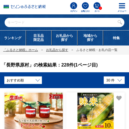
0
メニュー
ログイン
お気に入り
カート
目玉品
お礼品から
地域から
ランキング
特集
限定品
探す
探す
「ふるさと納税」ホーム
お礼品から探す
ふるさと納税・お礼の品一覧
「長野県原村」の検索結果：228件(1ページ目)