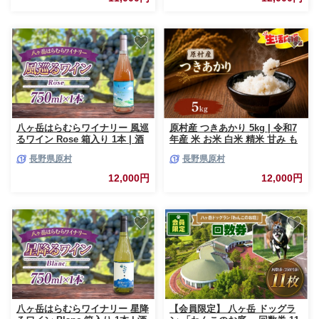
極上 信州 八ヶ岳 長野県 諏訪郡
原村
八ヶ岳はらむらワイナリー 風巡
原村産 つきあかり 5kg | 令和7
るワイン Rose 箱入り 1本 | 酒
年産 米 お米 白米 精米 甘み も
ワイン ロゼ 辛口 国産 ブレンド
ちもち 信州 八ヶ岳 長野県 諏訪
長野県原村
長野県原村
フルーティー 爽やか すっきり
郡 原村
食中酒 トマト料理 スモークサ
12,000円
12,000円
ーモン ギフト 信州 八ヶ岳 長野
県 諏訪郡 原村
八ヶ岳はらむらワイナリー 星降
【会員限定】 八ヶ岳 ドッグラ