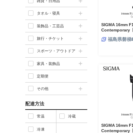
雑貨・日用品
タオル・寝具
SIGMA 16mm F1
装飾品・工芸品
Contempor
ラ レンズ 家
旅行・チケット
福島県磐梯
スポーツ・アウトドア
家具・装飾品
定期便
その他
配達方法
常温
冷蔵
SIGMA 16mm F1
冷凍
Contempor