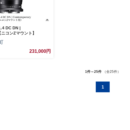
.4 DC DN |
ry【ニコンZマウント】
町
231,000円
1件～25件
（全25件）
1