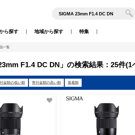
から
探す
地域から
探す
特集
品一覧
 23mm F1.4 DC DN」の検索結果：25件(
付金額の低い順
寄付金額の高い順
新着順