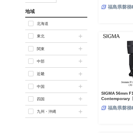
ラ レンズ 家
福島県磐梯
地域
北海道
東北
関東
中部
近畿
中国
SIGMA 56mm F1
Contempora
四国
（数量限定）
福島県磐梯
九州・沖縄