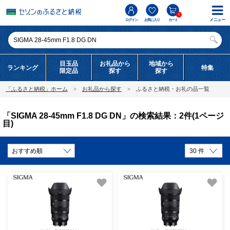
0
メニュー
ログイン
お気に入り
カート
目玉品
お礼品から
地域から
ランキング
特集
限定品
探す
探す
「ふるさと納税」ホーム
お礼品から探す
ふるさと納税・お礼の品一覧
「SIGMA 28-45mm F1.8 DG DN」の検索結果：2件(1ページ
目)