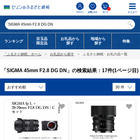
0
メニュー
ログイン
お気に入り
カート
目玉品
お礼品から
地域から
ランキング
特集
限定品
探す
探す
「ふるさと納税」ホーム
お礼品から探す
ふるさと納税・お礼の品一覧
「SIGMA 45mm F2.8 DG DN」の検索結果：17件(1ページ目)