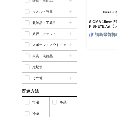
雑貨・日用品
タオル・寝具
SIGMA 15mm F
装飾品・工芸品
FISHEYE Ar
旅行・チケット
福島県磐梯
スポーツ・アウトドア
家具・装飾品
定期便
その他
配達方法
常温
冷蔵
冷凍