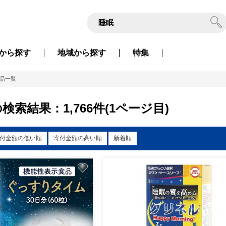
から
探す
地域から
探す
特集
品一覧
検索結果：1,766件(1ページ目)
付金額の低い順
寄付金額の高い順
新着順