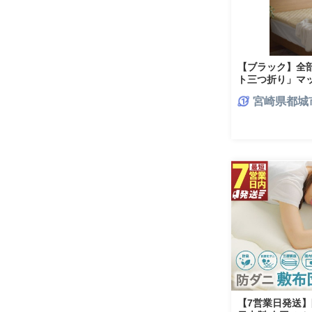
【ブラック】全
ト三つ折り」マ
ト使用のリバーシブ
宮崎県都城
bk
【7営業日発送】