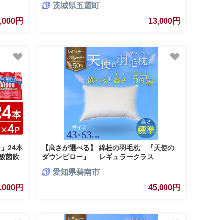
茨城県五霞町
向上 乳酸菌シロタ株 機能性表示食品 カロリ
ーオフ 甘さ控えめ 茨城県 五霞町
2,000円
13,000円
」24本
【高さが選べる】 綿桂の羽毛枕 『天使の
乳酸菌飲
ダウンピロー』 レギュラークラス
向上 乳
(43×63cm) / 標準 寝具 枕 ふかふか ホテル
愛知県碧南市
睡眠改善 H115-091
5,000円
45,000円