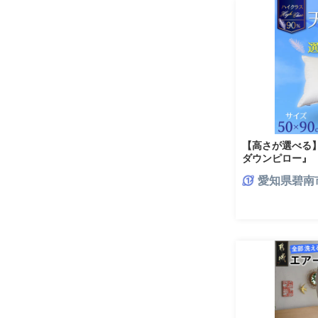
【高さが選べる
ダウンピロー』 ハ
やや低め 寝具 枕
愛知県碧南
H115-100