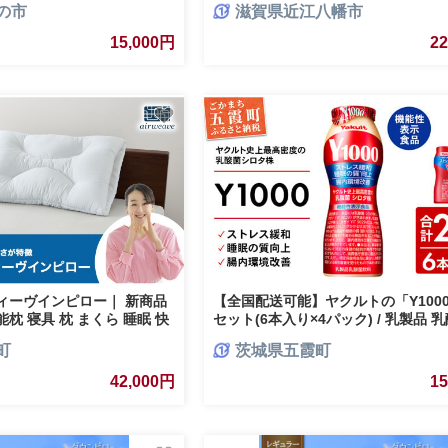
の市
滋賀県近江八幡市
気 おすすめ 睡眠改善 快眠 健康
15,000円
2
ィーヴインピロー｜ 新商品
【全国配送可能】ヤクルトの「Y1000
枕 寝具 枕 まくら 睡眠 快
セット(6本入り×4パック) / 乳製品 
可能 airweave おすすめ
料 健康 腸活 ストレス緩和 睡眠の質
町
茨城県五霞町
 weave 送料無料
酸菌シロタ株 機能性表示食品 茨城県
42,000円
1