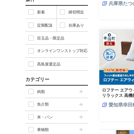
兵庫県たつ
新着
締切間近
定期配送
在庫あり
目玉品・限定品
オンラインワンストップ対応
髙島屋選定品
カテゴリー
ロフテー エアウ
肉類
リラックス 高機能
眠 洗える 高さ調整
魚介類
愛知県幸田
エアウィーブ air
米・パン
果物類