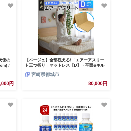
天使の
【ベージュ】全部洗える!「エアーアスリー
m) /
ト三つ折り」マットレス【D】・平面&キル
善
ト使用のリバーシブルカバー付き_DI-J203-
宮崎県都城市
be
0,000円
80,000円