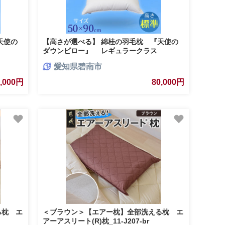
天使の
【高さが選べる】 綿桂の羽毛枕 『天使の
ダウンピロー』 レギュラークラス
ふか ホテ
(50×90cm) / 標準 寝具 枕 ふかふか ホテル
愛知県碧南市
睡眠改善 H115-097
6,000円
80,000円
る枕 エ
＜ブラウン＞【エアー枕】全部洗える枕 エ
アーアスリート(R)枕_11-J207-br