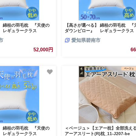
】 綿桂の羽毛枕 『天使の
【高さが選べる】 綿桂の羽毛枕 『
 レギュラークラス
ダウンピロー』 レギュラークラス
 やや低め 寝具 枕 ふかふか ホテ
(50×70cm) / やや高め 寝具 枕 ふか
市
愛知県碧南市
-093
ル 睡眠改善 H115-095
52,000円
6
】 綿桂の羽毛枕 『天使の
＜ベージュ＞【エアー枕】全部洗え
 レギュラークラス
アーアスリート(R)枕_11-J207-be