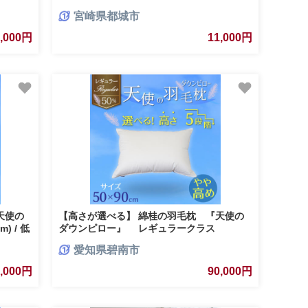
宮崎県都城市
1,000円
11,000円
天使の
【高さが選べる】 綿桂の羽毛枕 『天使の
) / 低
ダウンピロー』 レギュラークラス
115-
(50×90cm) / やや高め 寝具 枕 ふかふか ホテ
愛知県碧南市
ル 睡眠改善 H115-098
0,000円
90,000円