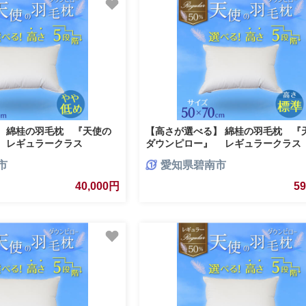
】 綿桂の羽毛枕 『天使の
【高さが選べる】 綿桂の羽毛枕 『
 レギュラークラス
ダウンピロー』 レギュラークラス
 やや低め 寝具 枕 ふかふか ホテ
(50×70cm) / 標準 寝具 枕 ふかふか
市
愛知県碧南市
-090
睡眠改善 H115-094
40,000円
5