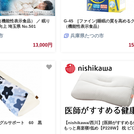
機能性表示食品） ／ 眠り
G-45 [ファイン]睡眠の質を高める
上 埼玉県 No.501
（機能性表示食品）
市
兵庫県たつの市
13,000円
1
ングルサポート 60 黒
【nishikawa/西川】[医師がすすめ
もっと肩楽寝/低め【P228W】 枕 ピ
具 医師 健康枕 ブランド 西川 nishik