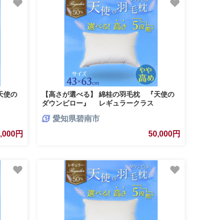
天使の
【高さが選べる】 綿桂の羽毛枕 『天使の
ダウンピロー』 レギュラークラス
 ホテル
(43×63cm) / やや高め 寝具 枕 ふかふか ホテ
愛知県碧南市
ル 睡眠改善 H115-092
9,000円
50,000円