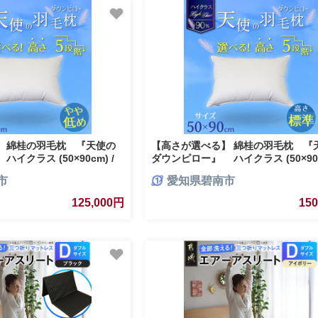
】 綿桂の羽毛枕 『天使の
【高さが選べる】 綿桂の羽毛枕 『
イクラス (50×90cm) /
ダウンピロー』 ハイクラス (50×90c
 ふかふか ホテル 睡眠改善
標準 寝具 枕 ふかふか ホテル 睡眠改
市
愛知県碧南市
H115-101
125,000円
15