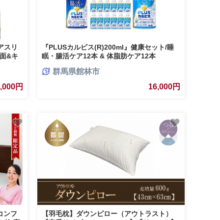
アスリ
『PLUSカルピス(R)200ml』健康セット/睡
面&キ
眠・腸活ケア12本 & 体脂肪ケア12本
I-
【1505671】
群馬県館林市
0,000円
16,000円
コンフ
【羽毛枕】ダウンピロー（アウトラスト）