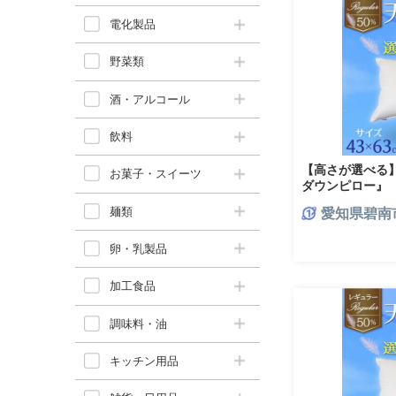
電化製品
野菜類
酒・アルコール
飲料
【高さが選べる
お菓子・スイーツ
ダウンピロー』
(43×63cm) /
麺類
愛知県碧南
ル 睡眠改善 H115
卵・乳製品
加工食品
調味料・油
キッチン用品