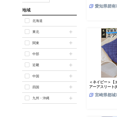
(50×90cm) /
愛知県碧南
ル 睡眠改善 H115
地域
北海道
東北
関東
中部
近畿
中国
＜ネイビー＞【
アーアスリート(R)
四国
宮崎県都城
九州・沖縄