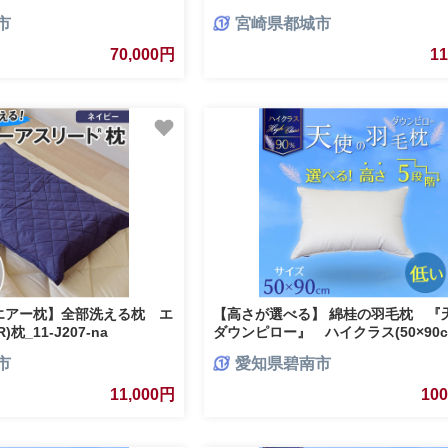
 やや低め 寝具 枕 ふかふか ホテ
市
宮崎県都城市
-096
70,000円
1
エアー枕】全部洗える枕 エ
【高さが選べる】 綿桂の羽毛枕 『
枕_11-J207-na
ダウンピロー』 ハイクラス(50×90cm
い 寝具 枕 ふかふか ホテル 睡眠改善 H
市
愛知県碧南市
099
11,000円
10