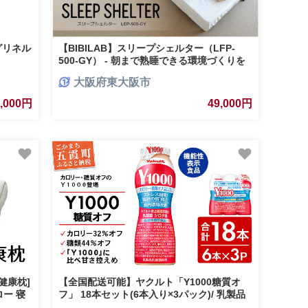
グリネル
【BIBILAB】スリープシェルター（LFP-
500-GY） - 朝まで熟睡できる環境づくりを
サポートする安眠ドーム
大阪府東大阪市
5,000円
49,000円
る健康枕]
【全国配送可能】ヤクルト「Y1000糖質オ
ロー 寝
フ」 18本セット(6本入り×3パック)/ 乳製品
awa 人
乳酸菌飲料 健康 腸活 ストレス緩和 睡眠の質