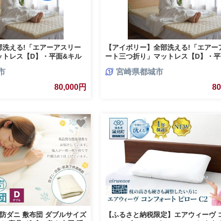
部洗える!「エアーアスリー
【アイボリー】全部洗える!「エアー
ットレス【D】・平面&キル
ート三つ折り」マットレス【D】・平
ルカバー付き_DI-J203-
ルト使用のリバーシブルカバー付き_D
市
宮崎県都城市
J203-iv
80,000円
8
防ダニ 敷布団 ダブルサイズ
【ふるさと納税限定】エアウィーヴ 