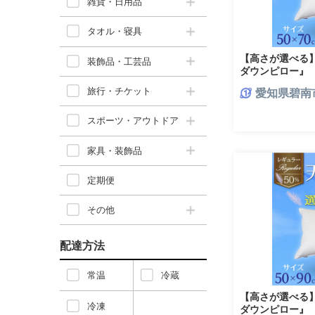
雑貨・日用品
タオル・寝具
【高さが選べる
装飾品・工芸品
ダウンピロー』
(50×70cm) /
旅行・チケット
愛知県碧南
ル 睡眠改善 H115
スポーツ・アウトドア
家具・装飾品
定期便
その他
配達方法
常温
冷蔵
【高さが選べる
冷凍
ダウンピロー』