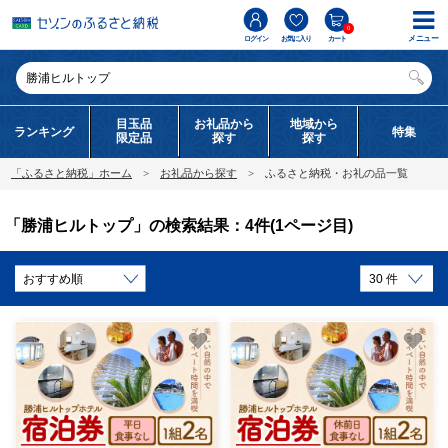
0
メニュー
ログイン
お気に入り
カート
目玉品
お礼品から
地域から
ランキング
特集
限定品
探す
探す
「ふるさと納税」ホーム
お礼品から探す
ふるさと納税・お礼の品一覧
「勝浦ヒルトップ」の検索結果：4件(1ページ目)