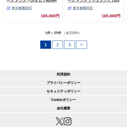
ーズ メンズ ベルオム 756DBR
ーズ メンズ アシュランス 3529
ストレートチップ 革靴 本革 日
Uチップ 革靴 本革 日本製 EEE
東京都墨田区
東京都墨田区
本製 E 送料無料 ギフト
送料無料 ギフト【25.0cm】
【27.0cm】 [№5619-7232]0485
[№5619-7196]0481
165,000円
165,000円
1件～30件
（全250件）
1
2
3
>
利用規約
プライバシーポリシー
セキュリティポリシー
Cookieポリシー
会社概要