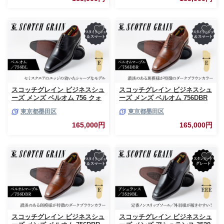
スコッチグレイン ビジネスシュ
スコッチグレイン ビジネスシュ
ーズ メンズ ベルオム 756 クォ
ーズ メンズ ベルオム 756DBR
ーターブローグ 革靴 本革 日本
ストレートチップ 革靴 本革 日
東京都墨田区
東京都墨田区
製 E 送料無料 ギフト
本製 E 送料無料 ギフト
【26.0cm】 [№5619-7222]0484
【26.5cm】 [№5619-7231]0485
165,000円
165,000円
スコッチグレイン ビジネスシュ
スコッチグレイン ビジネスシュ