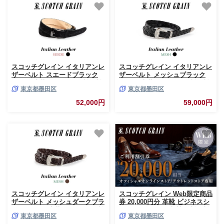
スコッチグレイン イタリアンレ
スコッチグレイン イタリアンレ
ザーベルト スエードブラック
ザーベルト メッシュブラック
メンズ 本革 ビジネス 送料無料
メンズ 本革 ビジネス 送料無料
東京都墨田区
東京都墨田区
ギフト [№5619-2504]
ギフト [№5619-2506]
52,000円
59,000円
スコッチグレイン イタリアンレ
スコッチグレイン Web限定商品
ザーベルト メッシュダークブラ
券 20,000円分 革靴 ビジネスシ
ウン メンズ 本革 ビジネス 送料
ューズ ギフト 日本製 送料無料
東京都墨田区
東京都墨田区
無料 ギフト [№5619-2507]
[№5619-1785]