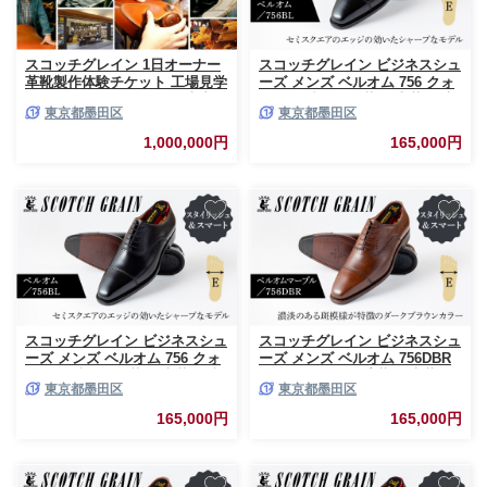
スコッチグレイン 1日オーナー
スコッチグレイン ビジネスシュ
革靴製作体験チケット 工場見学
ーズ メンズ ベルオム 756 クォ
オーダーシューズ作り お土産付
ーターブローグ 革靴 本革 日本
東京都墨田区
東京都墨田区
き [№5619-1632]
製 E 送料無料 ギフト
【26.5cm】 [№5619-7223]0484
1,000,000円
165,000円
スコッチグレイン ビジネスシュ
スコッチグレイン ビジネスシュ
ーズ メンズ ベルオム 756 クォ
ーズ メンズ ベルオム 756DBR
ーターブローグ 革靴 本革 日本
ストレートチップ 革靴 本革 日
東京都墨田区
東京都墨田区
製 E 送料無料 ギフト
本製 E 送料無料 ギフト
【27.0cm】 [№5619-7224]0484
【23.5cm】 [№5619-7225]0485
165,000円
165,000円