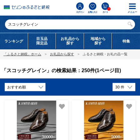
0
メニュー
ログイン
お気に入り
カート
目玉品
お礼品から
地域から
ランキング
特集
限定品
探す
探す
「ふるさと納税」ホーム
お礼品から探す
ふるさと納税・お礼の品一覧
「スコッチグレイン」の検索結果：250件(1ページ目)