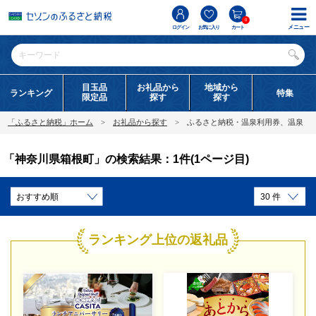
0
メニュー
ログイン
お気に入り
カート
目玉品
お礼品から
地域から
ランキング
特集
限定品
探す
探す
「ふるさと納税」ホーム
お礼品から探す
ふるさと納税・温泉利用券、温泉
「神奈川県箱根町」の検索結果：1件(1ページ目)
ランキング上位の返礼品