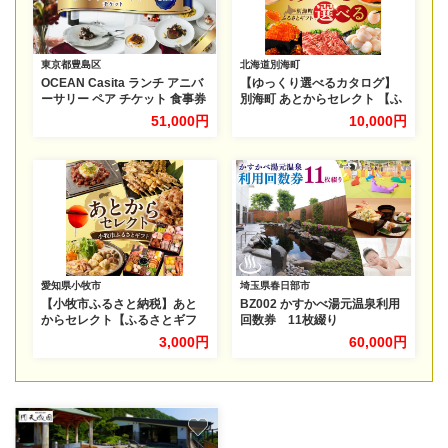
東京都豊島区
北海道別海町
OCEAN Casita ランチ アニバ
【ゆっくり選べるカタログ】
ーサリー ペア チケット 食事券
別海町 あとからセレクト 【ふ
ランチ イタリアン コース 絶景
るさとギフト】 寄附1万円相当
51,000円
10,000円
記念日 池袋 豊島区 東京都
あとから選べる！ ギフト いく
ら ほたて 海鮮 牛肉 ケーキ ア
イス 【BY0000010】（ 後か
ら選べる カタログ カタログポ
イント カタログギフト あとか
らカタログ あとからカタログ
ポイント あとからカタログギ
フト ふるさと納税 ）
愛知県小牧市
埼玉県春日部市
【小牧市ふるさと納税】あと
BZ002 かすかべ湯元温泉利用
からセレクト【ふるさとギフ
回数券 11枚綴り
ト】3,000円［AS03］
3,000円
60,000円