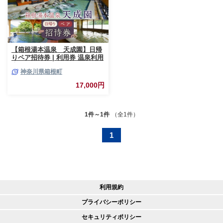
【箱根湯本温泉 天成園】日帰
りペア招待券 | 利用券 温泉利用
券 温泉 日帰り 露天 露天風呂
神奈川県箱根町
入浴 ペア 人気 おすすめ チケッ
ト 旅行 トラベル ギフト プレゼ
17,000円
ント 休暇 人気 おすすめ 神奈川
箱根
1件～1件
（全1件）
1
利用規約
プライバシーポリシー
セキュリティポリシー