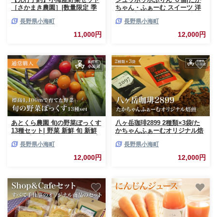
［さかまき農園］|数量限定 季
ちゃん・ふぁーむ スイーツ 洋
節の味 旬 採れたて おすすめ野
菓子 プリン シュッポッポ牛乳
長野県小海町
長野県小海町
菜 農園直送 長野県小海町
長野県小海町
11,000円
12,000円
あとくら農園 旬の野菜ぼっくす
八ヶ岳珈琲2899 2種類×3袋/た
13種セット| 野菜 新鮮 旬 新鮮
かちゃんふぁーむオリジナル焙
根菜 【 2026年発送 先行予約 】
煎 ドリップパック 珈琲 コーヒ
長野県小海町
長野県小海町
高原野菜 農家直送/長野県小海
ー 長野県小海町
町
12,000円
12,000円