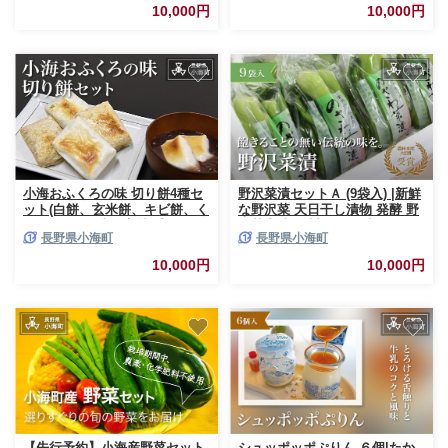
10,000円
10,000円
小海おふくろの味 切り餅4種セ
野沢菜漬セットＡ (9袋入) |新鮮
ット(白餅、玄米餅、キビ餅、く
な野沢菜 天日干し漬物 発酵 野
らかけ豆餅) 地元素材 手作り餅
沢菜産地 信州 長野県小海町
長野県小海町
長野県小海町
長野県小海町
10,000円
10,000円
【先行予約】小海産野菜セット
シュッポッポぷりん ６個|たか