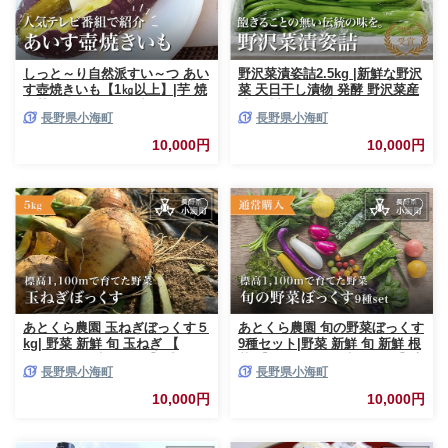
しっと～り自然派すい～つ あい
野沢菜漬姿詰2.5kg |新鮮な野沢
す壺焼きいも【1㎏以上】|芋 焼
菜 天日干し漬物 発酵 野沢菜産
き芋 さつまいも 冷凍 スイーツ
地 信州 長野県小海町
長野県小海町
長野県小海町
アイス 長野県小海町
10,000円
10,000円
あとくら農園 玉ねぎぼっくす５
あとくら農園 旬の野菜ぼっくす
kg| 野菜 新鮮 旬 玉ねぎ 【
9種セット|野菜 新鮮 旬 新鮮 根
2026年発送 先行予約 】季節の
菜 【 2026年発送 先行予約 】高
長野県小海町
長野県小海町
野菜 農家直送/長野県小海町
原野菜 農家直送/長野県小海町
10,000円
10,000円