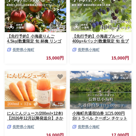
【先行予約】小海産りんご
【先行予約】小海産プルーン
4.5kg|数量限定 旬 林檎 リンゴ
400g×4パック|数量限定 旬 生プ
くだもの 旬の果物 フルーツり
ルーン くだもの 旬の果物 フル
長野県小海町
長野県小海町
んご農園直送 長野県小海町
ーツ プルーン農園直送 長野県
小海町
15,000円
15,000円
にんじんジュース(200ml×12本)
小海町共通宿泊券 1口5,000円
【2026年12月以降発送分】さか
分/トラベル クーポン チケット
まき農園|小海産 新鮮 野菜 人参
ギフト 旅行 観光 ホテル 宿泊券
長野県小海町
長野県小海町
にんじん 贈り物 ギフト 農園直
長野県小海町
送 長野県小海町
16,000円
17,000円