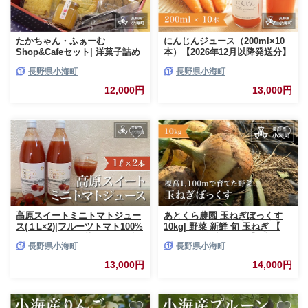
たかちゃん・ふぁーむ
にんじんジュース（200ml×10
Shop&Cafeセット| 洋菓子詰め
本）【2026年12月以降発送分】
合わせセット|おすすめ スイー
さかまき農園|小海産 新鮮 野菜
長野県小海町
長野県小海町
ツ 洋菓子 焼き菓子 長野県小海
人参 にんじん 贈り物 ギフト 農
町
園直送 長野県小海町
12,000円
13,000円
高原スイートミニトマトジュー
あとくら農園 玉ねぎぼっくす
ス(１L×2)|フルーツトマト100%
10kg| 野菜 新鮮 旬 玉ねぎ 【
トマト とまと 野菜ジュース 松
2026年発送 先行予約 】季節の
長野県小海町
長野県小海町
原湖高原農場 長野県小海町
野菜 農家直送/長野県小海町
13,000円
14,000円