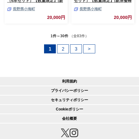
（6本セット）【数量限定】|新
セット）【数量限定】|新津養蜂
津養蜂園 国産はちみつ 蜂蜜 ハ
園 国産はちみつ 蜂蜜 ハチミツ
長野県小海町
長野県小海町
チミツ 純粋 八ヶ岳高原 長野県
純粋 八ヶ岳高原 長野県小海町
小海町
20,000円
20,000円
1件～30件
（全83件）
1
2
3
>
利用規約
プライバシーポリシー
セキュリティポリシー
Cookieポリシー
会社概要