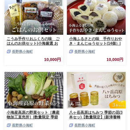
こうみ手作りおふくろの味 ご
小海ふるさとの味 手作りおや
はんのお供セット|小海厳選 お
き・まんじゅうセット(14個）|
すすめ 詰め合せ ごはん ご飯 長
えごま 岩茸 野沢菜 おやき まん
長野県小海町
長野県小海町
野県小海町
じゅう 惣菜 郷土の味 長野県小
海町
10,000円
10,000円
小海産高原の野菜セット［農産
八ヶ岳高原はちみつ 季節の花(3
物加工直売所］|数量限定 季節
本セッ)【数量限定】|新津養蜂
の味 旬 採れたて おすすめ野菜
園 国産はちみつ 蜂蜜 ハチミツ
長野県小海町
長野県小海町
直売所直送 長野県小海町
純粋 八ヶ岳高原 長野県小海町