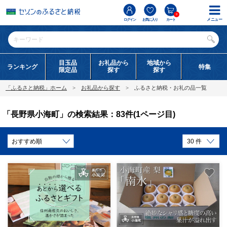
0
メニュー
ログイン
お気に入り
カート
目玉品
お礼品から
地域から
ランキング
特集
限定品
探す
探す
「ふるさと納税」ホーム
お礼品から探す
ふるさと納税・お礼の品一覧
「長野県小海町」の検索結果：83件(1ページ目)