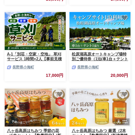
A-1「別荘・空家・空地」 草刈
松原湖高原オートキャンプ場特
サービス 1時間×2人【事前見積
別ご優待券（1泊/車1台＋テント
り】【長野県小海町内利用限
1張り）|宿泊 旅行 体験 アウト
長野県小海町
長野県小海町
定】
ドア レジャー キャンプ BBQ 長
野県小海町
17,000円
20,000円
八ヶ岳高原はちみつ 季節の花
八ヶ岳高原はちみつ 厳選（2本