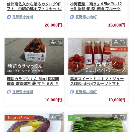
信州南佐久から贈るカタログギ
小海産梨「南水」4.5kg(9～12
フト 白駒の郷ギフト１セット/
玉)| 新鮮 旬 梨 果物 フルーツ
長野県小海町
人気返礼品 期間限定【10月から
長野県小海町
長野県小海町
収穫次第発送】 農園直送 長野
県小海町
20,000円
16,000円
燻薪カラマツくん 5kg |長期間
高原スイートミニトマトジュー
備蓄 備蓄燃料 薪 マキ まき キ
ス(180ml×6)|フルーツトマト
ャンプ アウトド アカラマツ特
100% トマト とまと 野菜ジュ
長野県小海町
長野県小海町
産地 長野県小海町
ース 松原湖高原農場 長野県小
海町
10,000円
10,000円