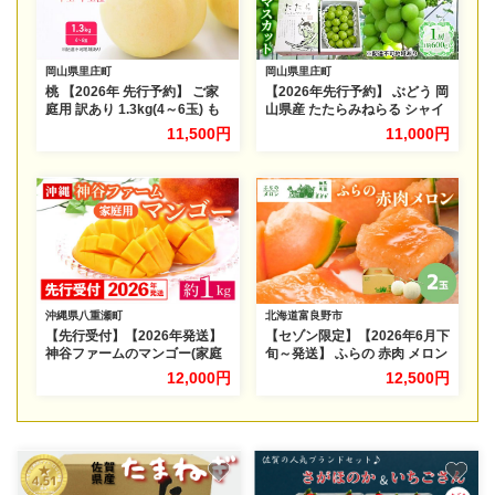
岡山県里庄町
岡山県里庄町
桃 【2026年 先行予約】 ご家
【2026年先行予約】 ぶどう 岡
庭用 訳あり 1.3kg(4～6玉) も
山県産 たたらみねらる シャイ
も モモ 国産 岡山 白桃 フルー
ンマスカット 1房(約600g)
11,500円
11,000円
ツ 果物 旬 岡山県 里庄町 送料
《2026年8月下旬-10月下旬頃
無料 早生 中生種 犬塚農園
出荷》 葡萄 ブドウ フルーツ
果物 スイーツ 数量限定 期間限
定 岡山 里庄町
沖縄県八重瀬町
北海道富良野市
【先行受付】【2026年発送】
【セゾン限定】【2026年6月下
神谷ファームのマンゴー(家庭
旬～発送】 ふらの 赤肉 メロン
用)約1Kg - 先行予約 沖縄県産
2玉入 計4kg前後 北海道 富良
12,000円
12,500円
産地直送 南国フルーツ 旬の味
野市 (相馬農園) メロン フルー
覚 季節の果物 ご自宅用 沖縄マ
ツ 果物 新鮮 甘い 贈り物 ギフ
ンゴー 沖縄県 八重瀬町
ト 道産 ジューシー おやつ ふ
らの ブランド 夏