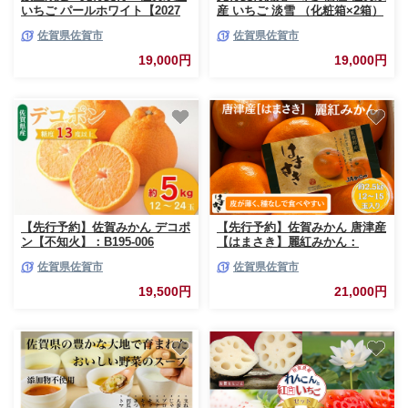
いちご パールホワイト【2027
産 いちご 淡雪 （化粧箱×2箱）
年1～4月発送】いちご イチゴ
2027年1月発送開始 フルーツ 果
佐賀県佐賀市
佐賀県佐賀市
苺 フルーツ 果物 くだもの スイ
物 旬 苺 白いちご 350g×2P 贈
ーツ ケーキ パフェ プレゼント
答 化粧箱 ギフト プレゼント 九
19,000円
19,000円
贈答 贈り物：B190-025
州 佐賀県 佐賀市 清瀬農園 ：
B190-026
【先行予約】佐賀みかん デコポ
【先行予約】佐賀みかん 唐津産
ン【不知火】：B195-006
【はまさき】麗紅みかん：
B210-021
佐賀県佐賀市
佐賀県佐賀市
19,500円
21,000円