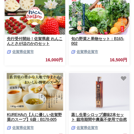
先行受付開始！佐賀県産 れんこ
旬の野菜と果物セット：B165-
んとさがほのかのセット
002
②【2027年1月から順次発送】
佐賀県佐賀市
佐賀県佐賀市
さがほのか いちご 苺 イチゴ 蓮
根 れんこん レンコン：B160-
16,000円
16,500円
020
KUREHAの【人に優しい佐賀野
蒸し生姜シロップ濃味2本セッ
菜のスープ】6袋：B170-005
ト 栽培期間中農薬不使用で自然
な美味しさ：B170-012
佐賀県佐賀市
佐賀県佐賀市