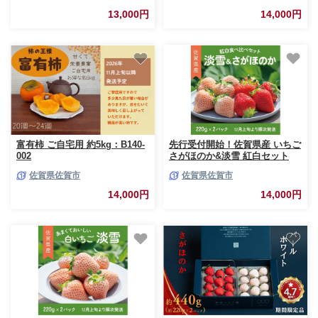
ホワイト イチゴ いちご 苺：
13,000円
14,000円
B140-083
富有柿 ご自宅用 約5kg：B140-
先行受付開始！佐賀県産 いちご
002
さがほのか&淡雪 紅白セット
220g×2パック 2026年12月発送
佐賀県佐賀市
佐賀県佐賀市
開始 フルーツ 果物 旬 苺 白い
ちご さがほのか 淡雪 紅白いち
14,000円
14,000円
ご 九州 佐賀県 佐賀市 清瀬農園
：B140-069