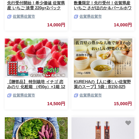
先行受付開始！希少価値 佐賀県
数量限定！先行受付！佐賀県産
産 いちご 淡雪 220g×2パック
いちご さがほのか＆パールホワ
2026年12月発送開始 フルーツ
イト 紅白セット【2027年1～4
佐賀県佐賀市
佐賀県佐賀市
旬 果物 イチゴ 苺 ピンク苺 白
月発送】いちご イチゴ 苺 果物
いちご 九州 佐賀県 佐賀市 清瀬
フルーツ スイーツ ケーキ パフ
14,000円
14,000円
農園 朝詰み：B140-009
ェ 贈り物 プレゼント ：B140-
008
【贈答品】 特別栽培 イチゴ 恋
KUREHAの【人に優しい佐賀野
みのり 化粧箱 （450g）×1箱 12
菜のスープ】5袋：B150-025
月下旬～4月発送 苺 いちご フ
佐賀県佐賀市
佐賀県佐賀市
ルーツ 果物 贈答 ギフト プレゼ
ント 佐賀県 佐賀市：B145-030
14,500円
15,000円