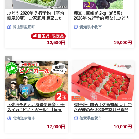
ぶどう 2026年 先行予約 【平均
種無し巨峰 約2kg（約5房）
糖度20度】 ご家庭用 農家こだ
2026年 先行予約 種なしぶどう
わりの シャイン マスカット 2
［098O02］
岡山県里庄町
愛知県小牧市
房 合計約1.0kg ブドウ 葡萄 岡
山県産 国産 フルーツ 果物 【
Nini farm 農家 直送 】
12,500円
19,000円
PR
＜先行予約＞北海道伊達産 小玉
先行受付開始！佐賀県産 いちご
スイカ "ピノ・ガール" 【tom-
さがほのか 2026年12月発送開
001】
始 フルーツ 果物 旬 苺 イチゴ
北海道伊達市
佐賀県佐賀市
220g×2P 九州 スイーツ ケーキ
パフェ プレゼント 佐賀市 清瀬
17,000円
10,000円
農園：B100-035