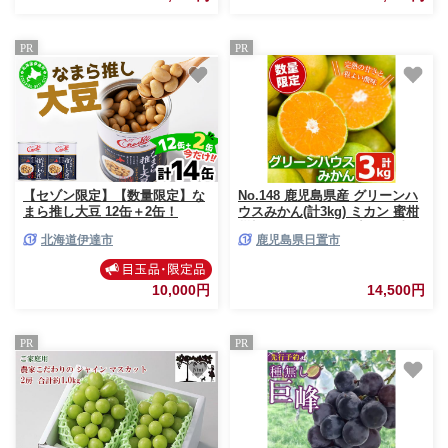
PR
PR
【セゾン限定】【数量限定】な
No.148 鹿児島県産 グリーンハ
まら推し大豆 12缶＋2缶！
ウスみかん(計3kg) ミカン 蜜柑
柑橘 果物 フルーツ 小ぶり 青果
北海道伊達市
鹿児島県日置市
鹿児島 ギフト 贈答【黒川農
園】
10,000円
14,500円
PR
PR