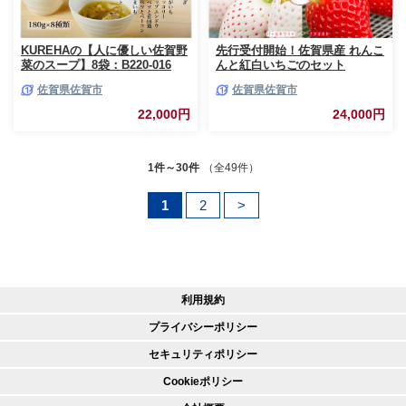
KUREHAの【人に優しい佐賀野
先行受付開始！佐賀県産 れんこ
菜のスープ】8袋：B220-016
んと紅白いちごのセット
①【2027年1月から順次発送】
佐賀県佐賀市
佐賀県佐賀市
さがほのか パールホワイト 苺
いちご イチゴ 蓮根 レンコン れ
22,000円
24,000円
んこん：B240-008
1件～30件
（全49件）
1
2
>
利用規約
プライバシーポリシー
セキュリティポリシー
Cookieポリシー