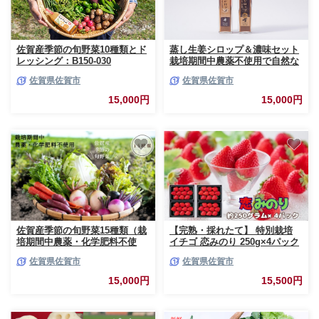
佐賀産季節の旬野菜10種類とド
蒸し生姜シロップ＆濃味セット
レッシング：B150-030
栽培期間中農薬不使用で自然な
美味しさ：B150-040
佐賀県佐賀市
佐賀県佐賀市
15,000円
15,000円
佐賀産季節の旬野菜15種類（栽
【完熟・採れたて】 特別栽培
培期間中農薬・化学肥料不使
イチゴ 恋みのり 250g×4パック
用）：B150-008
12月下旬～4月発送 いちご 苺
佐賀県佐賀市
佐賀県佐賀市
果物 フルーツ 佐賀県 佐賀市 ：
B155-021
15,000円
15,500円