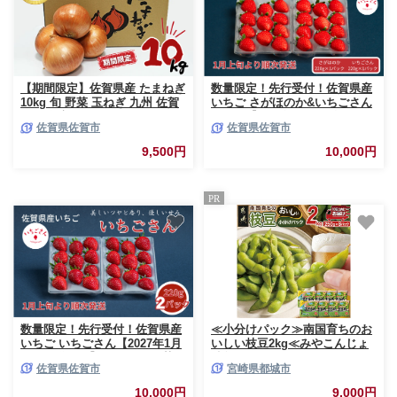
【期間限定】佐賀県産 たまねぎ
数量限定！先行受付！佐賀県産
10kg 旬 野菜 玉ねぎ 九州 佐賀
いちご さがほのか&いちごさん
県 佐賀市：A095-054
セット【2027年1月から順次発
佐賀県佐賀市
佐賀県佐賀市
送】いちごさん さがほのか い
ちご 苺 イチゴ：B100-039
9,500円
10,000円
PR
数量限定！先行受付！佐賀県産
≪小分けパック≫南国育ちのお
いちご いちごさん【2027年1月
いしい枝豆2kg≪みやこんじょ
から発送開始】いちごさん 苺
特急便≫_LG-3322-Q
佐賀県佐賀市
宮崎県都城市
イチゴ：B100-037
10,000円
9,000円