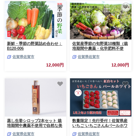
新鮮・季節の野菜詰め合わせ：
佐賀産季節の旬野菜10種類（栽
B120-006
培期間中農薬・化学肥料不使
用）：B120-036
佐賀県佐賀市
佐賀県佐賀市
12,000円
12,000円
蒸し生姜シロップ2本セット 栽
数量限定！先行受付！佐賀県産
培期間中農薬不使用で自然な美
いちご いちごさん&パールホワ
味しさ：B130-026
イト 紅白セット【2027年1月か
佐賀県佐賀市
佐賀県佐賀市
ら順次発送】いちごさん パール