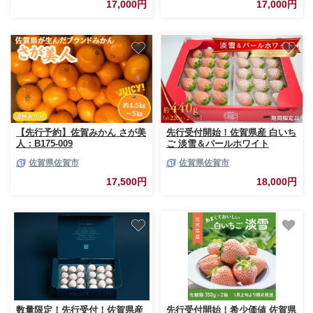
17,000円
17,000円
【先行予約】佐賀みかん さが美
先行受付開始！佐賀県産 白いち
人：B175-009
ご 淡雪＆パールホワイト
【2027年1～4月発送】淡雪 パ
佐賀県佐賀市
佐賀県佐賀市
ールホワイト 白いちご イチゴ
いちご 苺：B180-035
17,500円
18,000円
数量限定！先行受付！佐賀県産
先行受付開始！希少価値 佐賀県