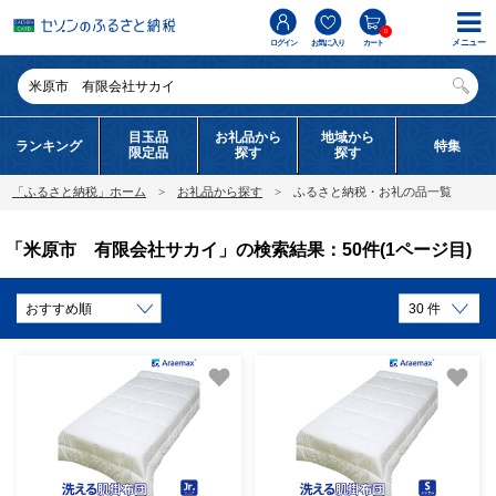
0
メニュー
ログイン
お気に入り
カート
目玉品
お礼品から
地域から
ランキング
特集
限定品
探す
探す
「ふるさと納税」ホーム
お礼品から探す
ふるさと納税・お礼の品一覧
「米原市 有限会社サカイ」の検索結果：50件(1ページ目)