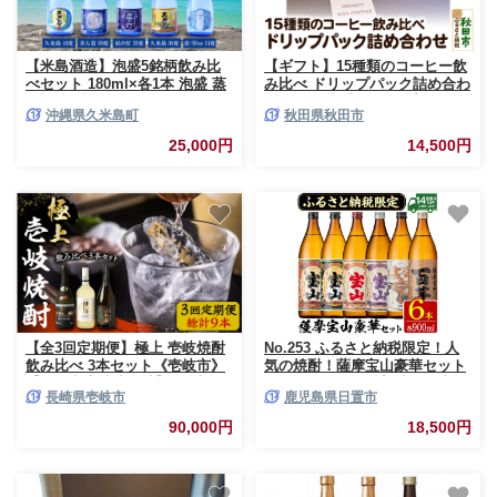
【米島酒造】泡盛5銘柄飲み比
【ギフト】15種類のコーヒー飲
べセット 180ml×各1本 泡盛 蒸
み比べ ドリップパック詰め合わ
留酒 焼酎 アルコール 酒 酵母
せセット 珈琲 ドリップバッグ
沖縄県久米島町
秋田県秋田市
発酵 米 黒麹 米麹 もろみ 熟成
蒸留 ブレンド 酒造り 小規模生
25,000円
14,500円
産 手造り 飲み比べ セット 久米
島
【全3回定期便】極上 壱岐焼酎
No.253 ふるさと納税限定！人
飲み比べ 3本セット《壱岐市》
気の焼酎！薩摩宝山豪華セット
【下久商店株式会社】 酒 麦焼
(6銘柄×各900ml 計6本) 焼酎 酒
長崎県壱岐市
鹿児島県日置市
酎 壱岐 長崎 本格焼酎 セット
アルコール 宝山 芋焼酎 薩摩芋
飲み比べ [JBZ037] 90000 90000
常温 常温保存 セット 飲み比べ
90,000円
18,500円
円 9万円
鹿児島 日置市 数量限定【西酒
造】