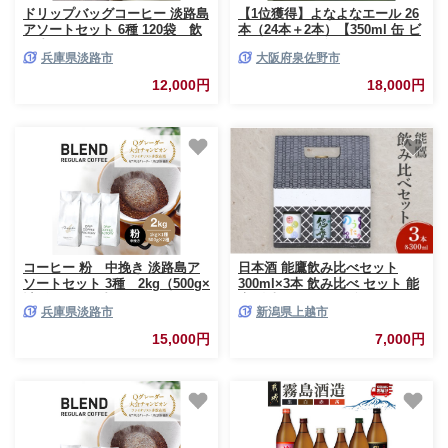
ドリップバッグコーヒー 淡路島
【1位獲得】よなよなエール 26
アソートセット 6種 120袋 飲
本（24本＋2本）【350ml 缶 ビ
み比べ コーヒー
ール びーる お酒 さけ BBQ 飲
兵庫県淡路市
大阪府泉佐野市
み比べ 晩酌 高評価 家計応援 特
別規格 ヤッホーブルーイング】
12,000円
18,000円
G3897-1
コーヒー 粉 中挽き 淡路島ア
日本酒 能鷹飲み比べセット
ソートセット 3種 2kg（500g×
300ml×3本 飲み比べ セット 能
計4袋） 飲み比べ コーヒー
鷹 純米 のうたか 原酒 おすすめ
兵庫県淡路市
新潟県上越市
お酒 ふるさと納税 新潟 新潟県
産 にいがた 上越 上越産
15,000円
7,000円