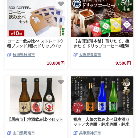
コーヒー飲み比べ ストレート9
【吉田珈琲本舗】煎りたて、挽
種ブレンド1種のドリップパッ
きたて!ドリップコーヒー4種50
ク詰め合わせ（計10個入り） ド
袋【010E-043】
秋田県秋田市
大阪府泉南市
リップバッグ
10,000円
9,500円
【周南市】地酒飲み比べセット
福寿 人気の飲み比べ日本酒セ
ット／大吟醸・純米吟醸・純米
酒
山口県周南市
兵庫県神戸市