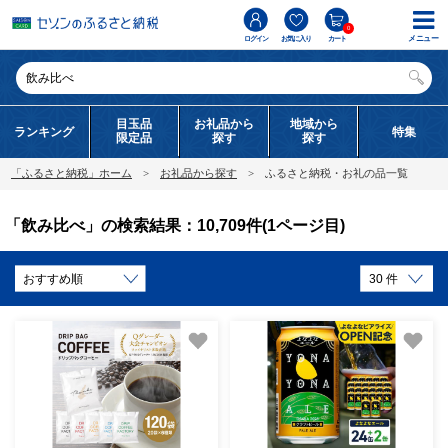
0
メニュー
ログイン
お気に入り
カート
目玉品
お礼品から
地域から
ランキング
特集
限定品
探す
探す
「ふるさと納税」ホーム
お礼品から探す
ふるさと納税・お礼の品一覧
「飲み比べ」の検索結果：10,709件(1ページ目)