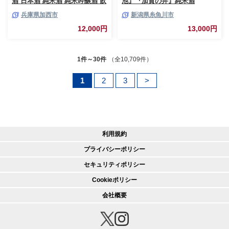
酒 日本酒 純米酒 純米吟醸酒 飲
池』『加賀の井』純米酒
み比べセット
（720ml×2本）
兵庫県加西市
新潟県糸魚川市
12,000円
13,000円
1件～30件
（全10,709件）
1
2
3
>
利用規約
プライバシーポリシー
セキュリティポリシー
Cookieポリシー
会社概要