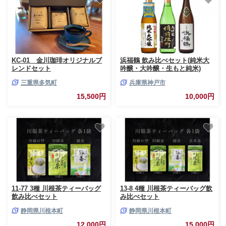
KC-01 金川珈琲オリジナルブ
浜福鶴 飲み比べセット(純米大
レンドセット
吟醸・大吟醸・生もと純米)
720ml瓶x3本
三重県多気町
兵庫県神戸市
15,500円
10,000円
11-77 3種 川根茶ティーバッグ
13-8 4種 川根茶ティーバッグ飲
飲み比べセット
み比べセット
静岡県川根本町
静岡県川根本町
12,000円
15,000円