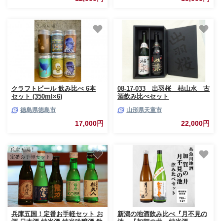
クラフトビール 飲み比べ 6本
08-17-033 出羽桜 枯山水 古
セット (350ml×6)
酒飲み比べセット
徳島県徳島市
山形県天童市
17,000円
22,000円
兵庫五国！定番お手軽セット お
新潟の地酒飲み比べ『月不見の