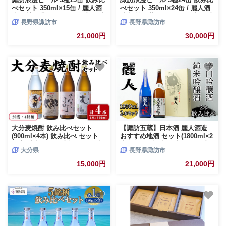
べセット 350ml×15缶 / 麗人酒
べセット 350ml×24缶 / 麗人酒
造 諏訪五蔵 ビール 飲み比べ 地
造 諏訪五蔵 ビール 飲み比べ 地
長野県諏訪市
長野県諏訪市
ビール クラフトビール 飲み比
ビール クラフトビール 飲み比
べ しらかば ケルシュ りんどう
べ しらかば ケルシュ りんどう
21,000円
30,000円
アルト くろゆり スタウト 信州
アルト くろゆり スタウト 信州
長野県 諏訪市 諏訪 【37-08】
長野県 諏訪市 諏訪 【37-09】
大分麦焼酎 飲み比べセット
【諏訪五蔵】日本酒 麗人酒造
(900ml×4本) 飲み比べ セット
おすすめ地酒 セット(1800ml×2
国産 毛利 ぶんご太郎 さいき小
本) ／ 麗人酒造 日本酒 飲み比
大分県
長野県諏訪市
町 むぎゅ ご当地 焼酎 麦 20度
べ 麗人 純米吟醸 麗人 日本酒
セット 酒 アルコール
飲み比べ 麗人 吟醸 辛口の極 日
15,000円
21,000円
【opax009】【ぶんご銘醸】
本酒 飲み比べ 麗人 セット 日本
酒セット お酒セット おすすめ
おすすめお酒 おすすめお酒セッ
ト 日本酒 飲み比べ 麗人 信州
長野県 諏訪 諏訪市 【37-04】