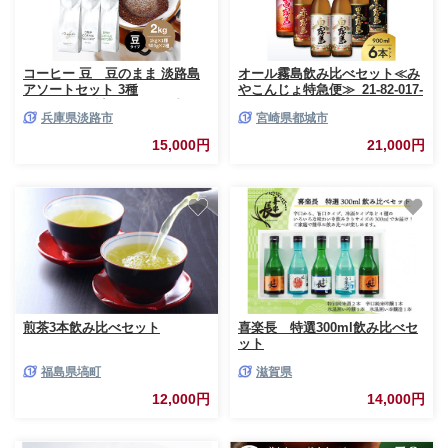
コーヒー 豆 豆のまま 淡路島
オール霧島飲み比べセット≪み
アソートセット 3種
やこんじょ特急便≫_21-82-017-
2kg（500g×計4袋） 飲み比べ
Q
兵庫県淡路市
宮崎県都城市
15,000円
21,000円
煎茶3本飲み比べセット
喜楽長 特選300ml飲み比べセ
ット
福島県塙町
滋賀県
12,000円
14,000円