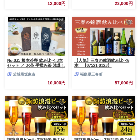
12,000円
23,000円
No.035 根本茶寮 飲み比べ 3本
【人気】三春の銘酒飲み比べ6
セット ／ お茶 手揉み茶 浅蒸し
本 【07521-0123】
茶 深蒸し茶 飲み比べセット 茨
茨城県坂東市
福島県三春町
城県
10,000円
57,000円
諏訪浪漫ビール 3種15缶 飲み比
諏訪浪漫ビール 3種24缶 飲み比