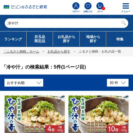
0
メニュー
ログイン
お気に入り
カート
目玉品
お礼品から
地域から
ランキング
特集
限定品
探す
探す
「ふるさと納税」ホーム
お礼品から探す
ふるさと納税・お礼の品一覧
「冷や汁」の検索結果：5件(1ページ目)