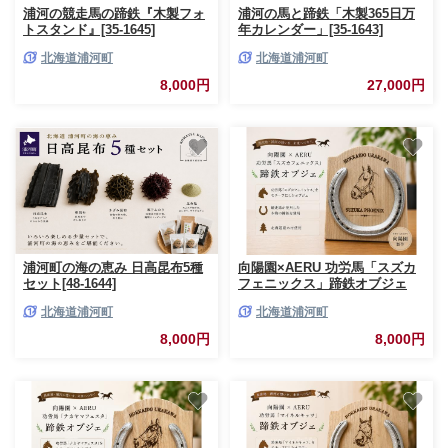
浦河の競走馬の蹄鉄『木製フォ
浦河の馬と蹄鉄「木製365日万
トスタンド』[35-1645]
年カレンダー」[35-1643]
北海道浦河町
北海道浦河町
8,000円
27,000円
浦河町の海の恵み 日高昆布5種
向陽園×AERU 功労馬「スズカ
セット[48-1644]
フェニックス」蹄鉄オブジェ
[35-1642]
北海道浦河町
北海道浦河町
8,000円
8,000円