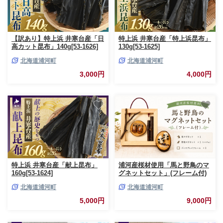
【訳あり】特上浜 井寒台産「日
特上浜 井寒台産「特上浜昆布」
高カット昆布」140g[53-1626]
130g[53-1625]
北海道浦河町
北海道浦河町
3,000円
4,000円
特上浜 井寒台産「献上昆布」
浦河産桜材使用「馬と野鳥のマ
160g[53-1624]
グネットセット」(フレーム付)
[50-1628]
北海道浦河町
北海道浦河町
5,000円
9,000円