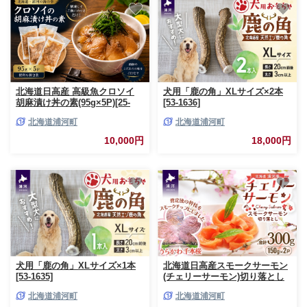
北海道日高産 高級魚クロソイ
犬用「鹿の角」XLサイズ×2本
胡麻漬け丼の素(95g×5P)[25-
[53-1636]
1637]
北海道浦河町
北海道浦河町
10,000円
18,000円
犬用「鹿の角」XLサイズ×1本
北海道日高産スモークサーモン
[53-1635]
(チェリーサーモン)切り落とし
(150gx2P)[15-1634]
北海道浦河町
北海道浦河町