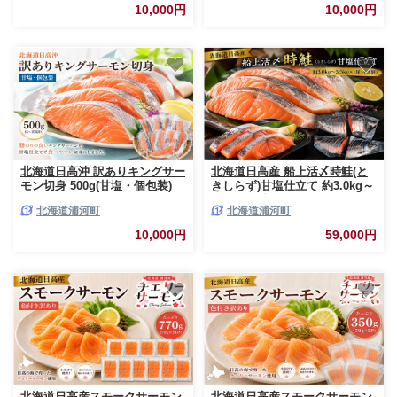
10,000円
10,000円
北海道日高沖 訳ありキングサー
北海道日高産 船上活〆時鮭(と
モン切身 500g(甘塩・個包装)
きしらず)甘塩仕立て 約3.0kg～
[15-1633]
3.5kg(4分割) [01-1632]
北海道浦河町
北海道浦河町
10,000円
59,000円
北海道日高産スモークサーモン
北海道日高産スモークサーモン