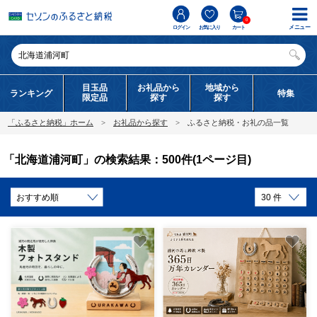
0
メニュー
ログイン
お気に入り
カート
目玉品
お礼品から
地域から
ランキング
特集
限定品
探す
探す
「ふるさと納税」ホーム
お礼品から探す
ふるさと納税・お礼の品一覧
「北海道浦河町」の検索結果：500件(1ページ目)