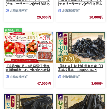
(チェリーサーモン)(色付き訳あ
(チェリーサーモン)(色付き訳あ
り)70g×11P[25-1631]
り)70g×5P[25-1630]
北海道浦河町
北海道浦河町
20,000円
10,000円
複数回お届け
【令和9年1月～4月発送!】北海
【訳あり】特上浜 井寒台産「日
道浦河町産いちご食べ比べ定期
高茎根昆布」120g[53-1627]
便(全3回)[13-1629]
北海道浦河町
北海道浦河町
47,000円
3,000円