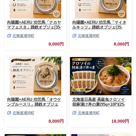
向陽園×AERU 功労馬「ナカヤ
向陽園×AERU 功労馬「マイネ
マフェスタ」蹄鉄オブジェ[35-
ルキッツ」蹄鉄オブジェ[35-
1641]
1640]
北海道浦河町
北海道浦河町
8,000円
8,000円
向陽園×AERU 功労馬「オウケ
北海道日高産 高級魚クロソイ
ンブルースリ」蹄鉄オブジェ
胡麻漬け丼の素(95g×10P)[25-
[35-1639]
1638]
北海道浦河町
北海道浦河町
8,000円
18,000円