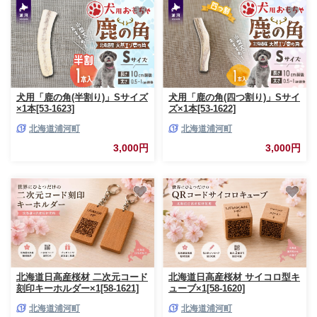
犬用「鹿の角(半割り)」Sサイズ
犬用「鹿の角(四つ割り)」Sサイ
×1本[53-1623]
ズ×1本[53-1622]
北海道浦河町
北海道浦河町
3,000円
3,000円
北海道日高産桜材 二次元コード
北海道日高産桜材 サイコロ型キ
刻印キーホルダー×1[58-1621]
ューブ×1[58-1620]
北海道浦河町
北海道浦河町