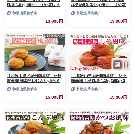
風味 1.6kg 梅干し うめぼし 小
塩分約6％ 1.6kg 梅干し うめぼ
分け 塩分約6％ 甘味 酸味 甘い
し 紫蘇 しそ シソ 小分け 潰れ
和歌山県御坊市
和歌山県御坊市
皮破れ 潰れ 家庭用 お子様 酸味
お裾分け お茶漬け ご飯 おにぎ
苦手 お裾分け
り うす味 国産紫蘇 香り 独自製
13,000円
13,000円
法
【和歌山県／紀州南高梅】紀州
【 和歌山県 /紀州南高梅】 紀州
南高梅 梅満開15粒入り(塩分約
南高梅 しそ風味 1.5kg(500g×3
6%）
パック) 塩分約6％ 梅干し うめ
和歌山県御坊市
和歌山県御坊市
ぼし 梅 肉厚 完熟 体に優しい
小分け お裾分け 紫蘇 シソ
15,000円
15,000円