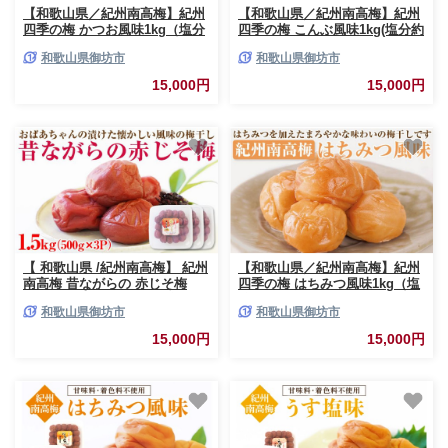
【和歌山県／紀州南高梅】紀州
【和歌山県／紀州南高梅】紀州
四季の梅 かつお風味1kg（塩分
四季の梅 こんぶ風味1kg(塩分約
約6%）
6%)
和歌山県御坊市
和歌山県御坊市
15,000円
15,000円
【 和歌山県 /紀州南高梅】 紀州
【和歌山県／紀州南高梅】紀州
南高梅 昔ながらの 赤じそ梅
四季の梅 はちみつ風味1kg（塩
1.5kg(500g×3パック) 塩分約
分約6%）
和歌山県御坊市
和歌山県御坊市
20% 梅干し うめぼし 梅 懐かし
い風味 シソ 紫蘇 赤紫蘇 小分け
15,000円
15,000円
塩分補給 熱中症対策 肉厚 すっ
ぱい