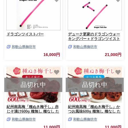
ドラゴンツイストバー
デューク更家のドラゴンウォー
キングバー＋ドラゴンツイスト
バー
和歌山県御坊市
和歌山県御坊市
16,000円
21,000円
品切れ中
品切れ中
紀州南高梅「種ぬき梅干し」赤
紀州南高梅「種ぬき梅干し」か
じそ漬け600g 種無し 種なし た
つお風味600g 種無し 種なし た
ねなし タネなし
ねなし タネなし
和歌山県御坊市
和歌山県御坊市
11,000円
11,000円