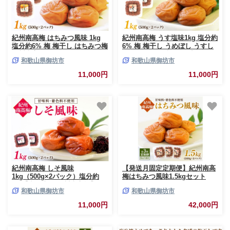
紀州南高梅 はちみつ風味 1kg
紀州南高梅 うす塩味1kg 塩分約
塩分約6% 梅 梅干し はちみつ梅
6% 梅 梅干し うめぼし うすし
紀州南高梅 500g 2パック
お あっさり お裾分け 小分け 果
和歌山県御坊市
和歌山県御坊市
肉 完熟 ご飯 お弁当 手作業
500g 2パック
11,000円
11,000円
紀州南高梅 しそ風味
【発送月固定定期便】紀州南高
1kg（500g×2パック）塩分約
梅はちみつ風味1.5kgセット
6%【和歌山県 紀州南高梅】｜
和歌山県御坊市
和歌山県御坊市
梅 梅干し しそ梅 紀州南高梅
11,000円
42,000円