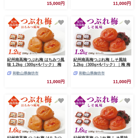
すしお 厳選 A級 化粧箱入り 贈
15,000円
11,000円
答用 贈り物 プレゼント
紀州南高梅つぶれ梅 はちみつ風
紀州南高梅つぶれ梅 しそ風味
味 1.2kg（300g×4パック） 梅
1.2kg（300g×4パック）｜梅 梅
梅干し はちみつ梅 完熟 小分け
干し しそ梅 つぶれ梅 紀州南高
和歌山県御坊市
和歌山県御坊市
保存 ご飯 お茶漬け おやつ ご家
梅
庭用 お裾分け 独自製法 お子様
11,000円
11,000円
紀州南高梅 つぶれ梅 はちみつ
紀州南高梅 つぶれ梅 しそ風味