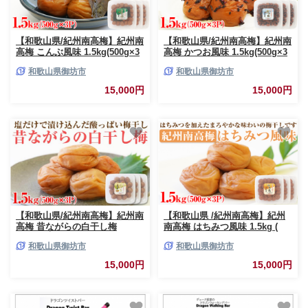
【和歌山県/紀州南高梅】紀州南
【和歌山県/紀州南高梅】紀州南
高梅 こんぶ風味 1.5kg(500g×3
高梅 かつお風味 1.5kg(500g×3
パック) 塩分約6%
パック) 塩分約6%
和歌山県御坊市
和歌山県御坊市
15,000円
15,000円
【和歌山県/紀州南高梅】紀州南
【和歌山県 /紀州南高梅】紀州
高梅 昔ながらの白干し梅
南高梅 はちみつ風味 1.5kg (
1.5kg(500g×3パック) 塩分約
500g×3パック ) 塩分約6% 梅干
和歌山県御坊市
和歌山県御坊市
20%
し うめぼし 蜂蜜 小分け まろや
か 蜂蜜 ハチミツ 国産 塩分補給
15,000円
15,000円
熱中症対策