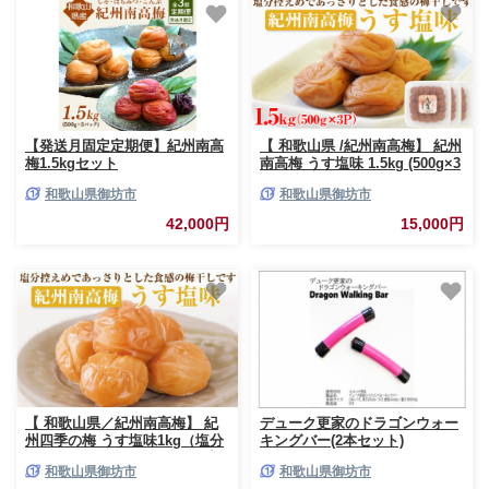
【発送月固定定期便】紀州南高
【 和歌山県 /紀州南高梅】 紀州
梅1.5kgセット
南高梅 うす塩味 1.5kg (500g×3
パック) 塩分約6% 梅干し うめ
和歌山県御坊市
和歌山県御坊市
ぼし 完熟 小分け お裾分け あっ
さり 塩分控えめ 体に優しい 塩
42,000円
15,000円
分補給 熱中症対策 お茶漬け お
弁当 おにぎり うすしお
【 和歌山県／紀州南高梅】 紀
デューク更家のドラゴンウォー
州四季の梅 うす塩味1kg（塩分
キングバー(2本セット)
約6%） 梅干し うめぼし 梅 完
和歌山県御坊市
和歌山県御坊市
熟 あっさり 塩分控えめ 減塩 う