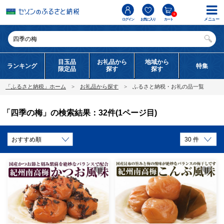
0
メニュー
ログイン
お気に入り
カート
目玉品
お礼品から
地域から
ランキング
特集
限定品
探す
探す
「ふるさと納税」ホーム
お礼品から探す
ふるさと納税・お礼の品一覧
「四季の梅」の検索結果：32件(1ページ目)