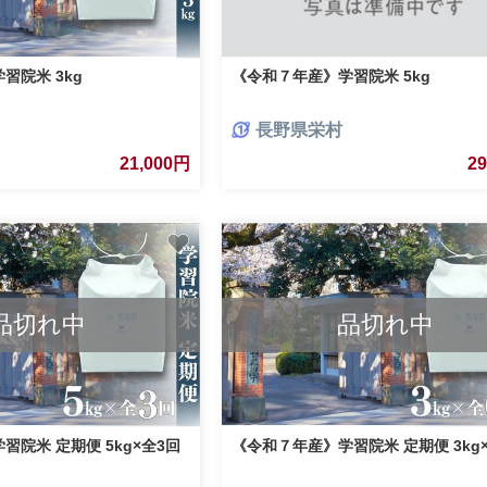
習院米 3kg
《令和７年産》学習院米 5kg
長野県栄村
21,000円
2
品切れ中
品切れ中
院米 定期便 5kg×全3回
《令和７年産》学習院米 定期便 3kg