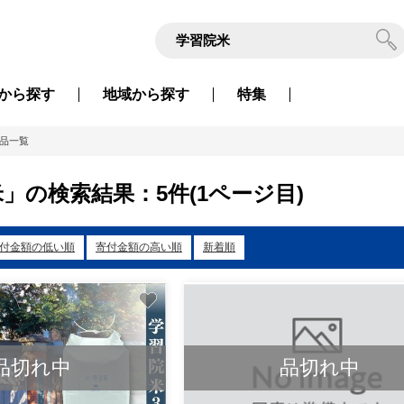
から
探す
地域から
探す
特集
品一覧
」の検索結果：5件(1ページ目)
付金額の低い順
寄付金額の高い順
新着順
品切れ中
品切れ中