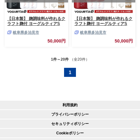
【日本製】 麹調味料が作れるク
【日本製】 麹調味料が作れるク
ラフト麹付 ヨーグルティアS
ラフト麹付 ヨーグルティアS
(耐熱ガラス容器付) ブラック 多
(耐熱ガラス容器付) レッド 多治
岐阜県多治見市
岐阜県多治見市
治見市 / タニカ電器販売 ヨーグ
見市 / タニカ電器販売 ヨーグル
ルトメーカー 家電 自家製 健康
トメーカー 家電 自家製 健康 発
50,000円
50,000円
発酵食品 [TAS030]
酵食品 [TAS029]
1件～20件
（全20件）
1
利用規約
プライバシーポリシー
セキュリティポリシー
Cookieポリシー