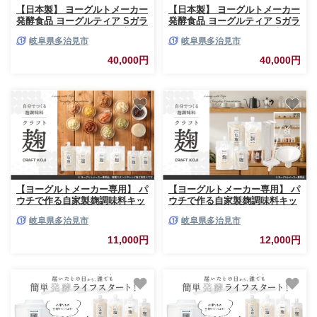
【日本製】 ヨーグルトメーカー
【日本製】 ヨーグルトメーカー
発酵食品 ヨーグルティア Sガラ
発酵食品 ヨーグルティア Sガラ
スセット （ブラック） 最新機
スセット （ホワイト） 最新機
岐阜県多治見市
岐阜県多治見市
種YS-02G HARIO ハリオ ヨー
種YS-02G HARIO ハリオ ヨー
グルトメーカー ヨーグルト よ
グルトメーカー ヨーグルト よ
40,000円
40,000円
ーぐると 家電 家電品 家電製品
ーぐると 家電 家電品 家電製品
キッチン家電 調理家電 自家製
キッチン家電 調理家電 自家製
健康 発酵 発酵食品 甘酒 あまざ
健康 発酵 発酵食品 甘酒 あまざ
け 納豆 味噌 みそ 塩麹 ヘルシ
け 納豆 味噌 みそ 塩麹 ヘルシ
ー ギフト プレゼント 贈答 贈り
ー ギフト プレゼント 贈答 贈り
物 送料無料 多治見市 / タニカ
物 送料無料 多治見市 / タニカ
電器販売 [TAS017]
電器販売 [TAS016]
【ヨーグルトメーカー専用】 パ
【ヨーグルトメーカー専用】 パ
ウチで作る自家製麹調味料キッ
ウチで作る自家製麹調味料キッ
ト 「クラフト麹パウチ 6個セッ
ト 「クラフト麹スタートキッ
岐阜県多治見市
岐阜県多治見市
ト」 多治見市 / タニカ電器販売
ト」 多治見市 / タニカ電器販売
[TAS031]
[TAS032]
11,000円
12,000円