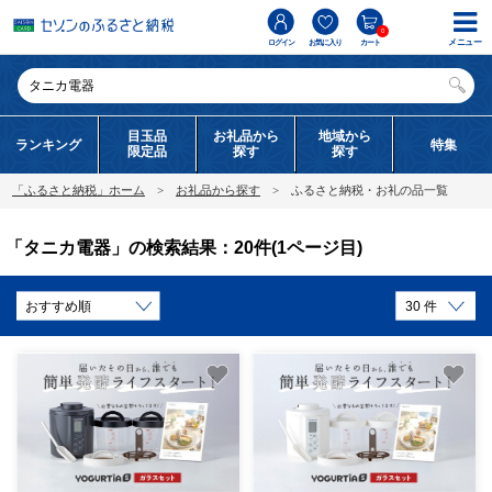
0
メニュー
ログイン
お気に入り
カート
目玉品
お礼品から
地域から
ランキング
特集
限定品
探す
探す
「ふるさと納税」ホーム
お礼品から探す
ふるさと納税・お礼の品一覧
「タニカ電器」の検索結果：20件(1ページ目)