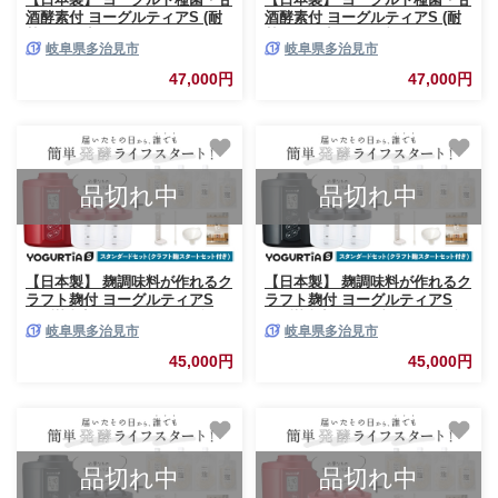
酒酵素付 ヨーグルティアS (耐
酒酵素付 ヨーグルティアS (耐
熱ガラス容器付) ホワイト
熱ガラス容器付) ブラック
岐阜県多治見市
岐阜県多治見市
HARIO ハリオ ヨーグルトメー
HARIO ハリオ ヨーグルトメー
カー ヨーグルト よーぐると 家
カー ヨーグルト よーぐると 家
47,000円
47,000円
電 家電品 家電製品 キッチン家
電 家電品 家電製品 キッチン家
電 調理家電 自家製 健康 発酵
電 調理家電 自家製 健康 発酵
発酵食品 甘酒 あまざけ 納豆 味
発酵食品 甘酒 あまざけ 納豆 味
噌 みそ 塩麹 ヘルシー ギフト
噌 みそ 塩麹 ヘルシー ギフト
プレゼント 贈答 贈り物 送料無
プレゼント 贈答 贈り物 送料無
料 多治見市 / タニカ電器販売
料 多治見市 / タニカ電器販売
品切れ中
品切れ中
ヨーグルトメーカー [TAS022]
ヨーグルトメーカー [TAS023]
【日本製】 麹調味料が作れるク
【日本製】 麹調味料が作れるク
ラフト麹付 ヨーグルティアS
ラフト麹付 ヨーグルティアS
(PP樹脂容器付) レッド 多治見
(PP樹脂容器付) ブラック 多治
岐阜県多治見市
岐阜県多治見市
市 / タニカ電器販売 ヨーグルト
見市 / タニカ電器販売 ヨーグル
メーカー 家電 自家製 健康 発酵
トメーカー 家電 自家製 健康 発
45,000円
45,000円
食品 [TAS026]
酵食品 [TAS027]
品切れ中
品切れ中