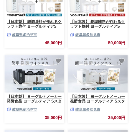
【日本製】 麹調味料が作れるク
【日本製】 麹調味料が作れるク
ラフト麹付 ヨーグルティアS
ラフト麹付 ヨーグルティアS
(PP樹脂容器付) ホワイト 多治
(耐熱ガラス容器付) ホワイト 多
岐阜県多治見市
岐阜県多治見市
見市 / タニカ電器販売 ヨーグル
治見市 / タニカ電器販売 ヨーグ
トメーカー 家電 自家製 健康 発
ルトメーカー 家電 自家製 健康
45,000円
50,000円
酵食品 [TAS025]
発酵食品 [TAS028]
【日本製】 ヨーグルトメーカー
【日本製】 ヨーグルトメーカー
発酵食品 ヨーグルティア Sスタ
発酵食品 ヨーグルティア Sスタ
ンダードセット （ブラック）
ンダードセット （ホワイト）
岐阜県多治見市
岐阜県多治見市
最新機種YS-02 ヨーグルトメー
最新機種YS-02 ヨーグルトメー
カー ヨーグルト よーぐると 家
カー ヨーグルト よーぐると 家
35,000円
35,000円
電 家電品 家電製品 キッチン家
電 家電品 家電製品 キッチン家
電 調理家電 自家製 健康 発酵
電 調理家電 自家製 健康 発酵
発酵食品 甘酒 あまざけ 納豆 な
発酵食品 甘酒 あまざけ 納豆 な