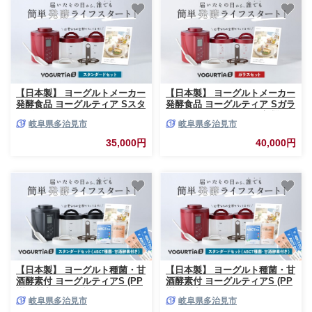
っとう 味噌 みそ 塩麹 塩こうじ
っとう 味噌 みそ 塩麹 塩こうじ
ヘルシー ギフト プレゼント 贈
ヘルシー ギフト プレゼント 贈
答 贈り物 送料無料 多治見市 /
答 贈り物 送料無料 多治見市 /
タニカ電器販売 [TAS014]
タニカ電器販売 [TAS013]
【日本製】 ヨーグルトメーカー
【日本製】 ヨーグルトメーカー
発酵食品 ヨーグルティア Sスタ
発酵食品 ヨーグルティア Sガラ
ンダードセット （レッド） 最
スセット （レッド） 最新機種
岐阜県多治見市
岐阜県多治見市
新機種YS-02 ヨーグルトメーカ
YS-02G HARIO ハリオ ヨーグ
ー ヨーグルト よーぐると 家電
ルトメーカー ヨーグルト よー
35,000円
40,000円
家電品 家電製品 キッチン家電
ぐると 家電 家電品 家電製品 キ
調理家電 自家製 健康 発酵 発酵
ッチン家電 調理家電 自家製 健
食品 甘酒 あまざけ 納豆 なっと
康 発酵 発酵食品 甘酒 あまざけ
う 味噌 みそ 塩麹 塩こうじ ヘ
納豆 味噌 みそ 塩麹 ヘルシー
ルシー ギフト プレゼント 贈答
ギフト プレゼント 贈答 贈り物
贈り物 送料無料 多治見市 / タ
送料無料 多治見市 / タニカ電器
ニカ電器販売 [TAS015]
販売 [TAS018]
【日本製】 ヨーグルト種菌・甘
【日本製】 ヨーグルト種菌・甘
酒酵素付 ヨーグルティアS (PP
酒酵素付 ヨーグルティアS (PP
樹脂製容器付) ブラック ヨーグ
樹脂製容器付) レッド ヨーグル
岐阜県多治見市
岐阜県多治見市
ルトメーカー ヨーグルト よー
トメーカー ヨーグルト よーぐ