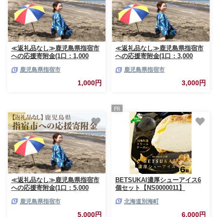
≪返礼品なし≫鹿児島県指宿市
≪返礼品なし≫鹿児島県指宿市
への応援寄附金(1口：1,000
への応援寄附金(1口：3,000
円)001-153
円)003-154
鹿児島県指宿市
鹿児島県指宿市
1,000円
3,000円
PR
≪返礼品なし≫鹿児島県指宿市
BETSUKAI濃厚シューアイス6
への応援寄附金(1口：5,000
個セット【NS0000011】
円)005-155
鹿児島県指宿市
北海道別海町
5,000円
6,000円