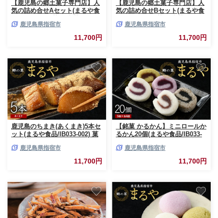
【鹿児島の郷土菓子専門店】人
【鹿児島の郷土菓子専門店】人
気の詰め合せAセット(まるや食
気の詰め合せBセット(まるや食
品/IB033-005) 菓子 和菓子 餅 も
品/IB033-006) 菓子 和菓子 あく
鹿児島県指宿市
鹿児島県指宿市
ち あくまき かるかん これもち
まき かるかん あずき よもぎ き
いこもち きな粉 いぶすき
な粉 いぶすき
11,700円
11,700円
鹿児島のちまき(あくまき)5本セ
【銘菓 かるかん】ミニロールか
ット(まるや食品/IB033-002) 菓
るかん20個(まるや食品/IB033-
子 和菓子 あくまき ちまき 餅
001) 鹿児島県 かるかん 軽羹 郷
鹿児島県指宿市
鹿児島県指宿市
鹿児島 いぶすき
土菓子 お菓子 和菓子 銘菓 指宿
市 いぶすき スイーツ 紫芋 抹茶
11,700円
11,700円
小豆 黒ごま お茶請け お茶菓子
セット 詰合せ