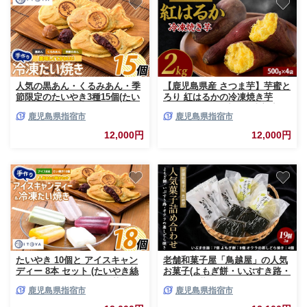
人気の黒あん・くるみあん・季
【鹿児島県産 さつま芋】芋蜜と
節限定のたいやき3種15個(たい
ろり 紅はるかの冷凍焼き芋
やき絲や/IB106-003) おやつ お
2kg(500g×4袋)(中園久太郎商
鹿児島県指宿市
鹿児島県指宿市
菓子 たいやき たい焼き タイ焼
店/IB016-009) サツマイモ 薩摩
き 焼き菓子 和菓子 あんこ 餡
芋 焼芋 やきいも 焼きいも スイ
12,000円
12,000円
冷凍 詰め合わせ セット
ーツ おやつ デザート
たいやき 10個と アイスキャン
老舗和菓子屋「鳥越屋」の人気
ディー 8本 セット (たいやき絲
お菓子(よもぎ餅・いぶすき路・
や/IB106-004) おやつ お菓子 た
オクラの蒸しどら焼き)3種19個
鹿児島県指宿市
鹿児島県指宿市
いやき たい焼き アイス アイス
セット(鳥越屋/IB055-007) 菓子
キャンディー アイスキャンデー
和菓子 個包装 おやつ スイーツ