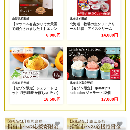
山梨県昭和町
北海道池田町
【マツコ＆有吉かりそめ天国
北海道 牧場の生ソフトクリ
で紹介されました！】エレン
ーム14個 アイスクリーム
バウム「時のなる木」ハード
詰合せ
6,000円
14,000円
(M) SWAL009
北海道月形町
北海道上富良野町
【セゾン限定】ジェラートセ
【セゾン限定】 gelatrip's
ット 月形町産 かぼちゃでつく
selection ジェラート12個
ったジェラート 12個 かぼちゃ
BOX 北海道 上富良野町 アイス
16,500円
17,000円
アイス 冷凍 小分け 手軽 時短
アイスクリーム ジェラート デ
送料無料 北海道 月形町
ザート ギフト 贈呈 贈り物 ミ
ルク 生乳 牛乳 お菓子 スイー
ツ 冷凍