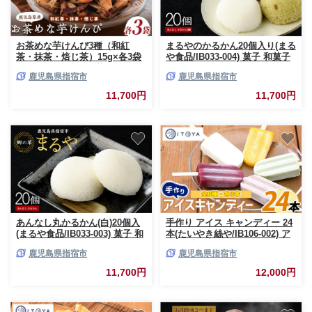
お茶めな芋けんぴ3種（和紅
まるやのかるかん20個入り(まる
茶・抹茶・焙じ茶）15g×各3袋
や食品/IB033-004) 菓子 和菓子
(クベル/IB146-001) 芋けんぴ 鹿
おやつ スイーツ かるかん 饅頭
鹿児島県指宿市
鹿児島県指宿市
児島県産さつまいも ほうじ茶
いぶすき
手土産 スイーツ おやつ サツマ
11,700円
11,700円
イモ 芋
あんなし丸かるかん(白)20個入
手作り アイス キャンディー 24
(まるや食品/IB033-003) 菓子 和
本(たいやき絲や/IB106-002) ア
菓子 おやつ スイーツ かるかん
イス 手作り アイス アイスキャ
鹿児島県指宿市
鹿児島県指宿市
饅頭 いぶすき
ンディー 詰め合わせ 詰合せ セ
ット アイスキャンデー ミルク
11,700円
12,000円
あずき チョコ 抹茶 マンゴー パ
イン りんご ぶどう 手作り アイ
ス アイスキャンディーセット
アイスセット