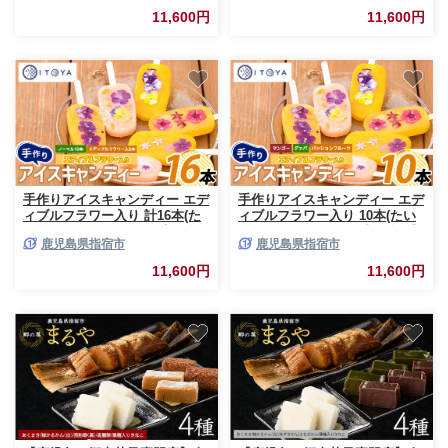
イーツ 健康 野菜 オクラ スイー
11,600円
11,600円
ツ ヘルシー 卵 不使用 プリン
ぷりん みつ シロップ セット
手作りアイスキャンディー エデ
手作りアイスキャンディー エデ
ィブルフラワー入り 計16本(た
ィブルフラワー入り 10本(たい
いやき絲や/IB106-007) 鹿児島
やき絲や/IB106-005) 鹿児島 手
鹿児島県指宿市
鹿児島県指宿市
手作り アイス アイスキャンデ
作り アイス アイスキャンディ
ィー 氷 氷菓子 スイーツ おやつ
ー 氷 氷菓子 スイーツ おやつ
11,600円
11,600円
ミルク あずき チョコ 抹茶 パイ
マンゴー グァバ パッションフ
ン りんご ぶどう マンゴー グァ
ルーツ セット 詰合せ 冷凍
バ パッションフルーツ セット
詰合せ 冷凍