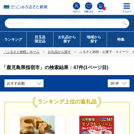
0
メニュー
ログイン
お気に入り
カート
目玉品
お礼品から
地域から
ランキング
特集
限定品
探す
探す
「ふるさと納税」ホーム
お礼品から探す
ふるさと納税・お菓子・スイーツ、
「鹿児島県指宿市」の検索結果：47件(1ページ目)
ランキング上位の返礼品