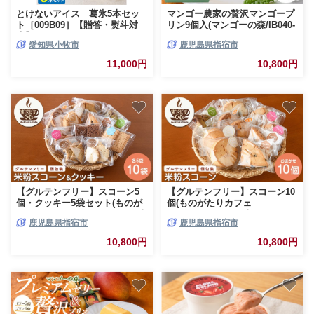
とけないアイス 葛氷5本セッ
マンゴー農家の贅沢マンゴープ
ト［009B09］【贈答・熨斗対
リン9個入(マンゴーの森/IB040-
応】
005)
愛知県小牧市
鹿児島県指宿市
11,000円
10,800円
【グルテンフリー】スコーン5
【グルテンフリー】スコーン10
個・クッキー5袋セット(ものが
個(ものがたりカフェ
たりカフェCOCO/IB150-003) 米
COCO/IB150-001) 米粉 スコー
鹿児島県指宿市
鹿児島県指宿市
粉 スコーン クッキー セット 詰
ン セット 詰め合わせ 焼き菓子
め合わせ 焼き菓子 お菓子 カフ
お菓子 カフェ スイーツ プレー
10,800円
10,800円
ェ スイーツ
ン 野菜 果物 フルーツ