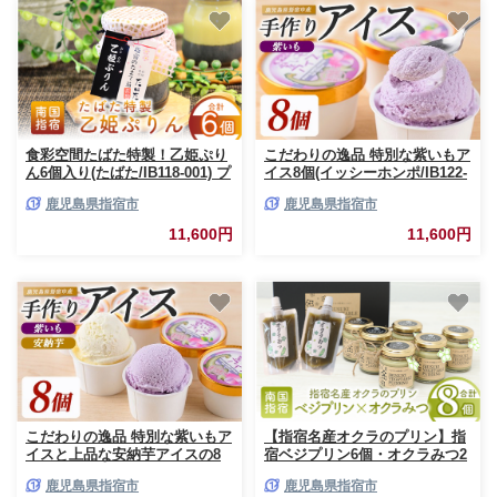
食彩空間たばた特製！乙姫ぷり
こだわりの逸品 特別な紫いもア
ん6個入り(たばた/IB118-001) プ
イス8個(イッシーホンポ/IB122-
リン ぷりん スイーツ 人気スイ
001)
鹿児島県指宿市
鹿児島県指宿市
ーツ スイーツ お取り寄せ 美味
しい 特製 プリン ぷりん デザー
11,600円
11,600円
ト おやつ に プリン
こだわりの逸品 特別な紫いもア
【指宿名産オクラのプリン】指
イスと上品な安納芋アイスの8
宿ベジプリン6個・オクラみつ2
個セット(イッシーホン
個セット(イーストスクエ
鹿児島県指宿市
鹿児島県指宿市
ポ/IB122-002)
ア/IB115-001) プリン ぷりん ス