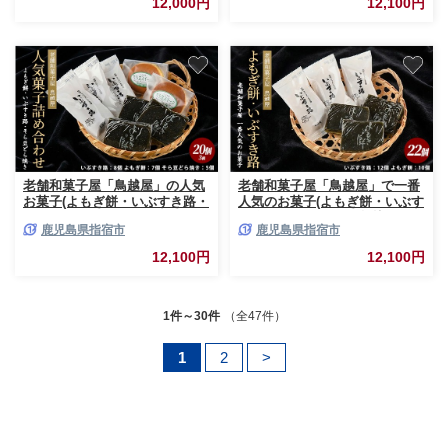
12,000円
12,100円
セット
伝統 いぶすき
老舗和菓子屋「鳥越屋」の人気
老舗和菓子屋「鳥越屋」で一番
お菓子(よもぎ餅・いぶすき路・
人気のお菓子(よもぎ餅・いぶす
そら豆どら焼き)3種20個セット
き路)2種22個セット(鳥越
鹿児島県指宿市
鹿児島県指宿市
(鳥越屋/IB055-006) 菓子 和菓子
屋/IB055-005) 菓子 和菓子 もち
個包装 おやつ スイーツ 詰合せ
個包装 おやつ さつまいも 伝統
12,100円
12,100円
伝統 いぶすき
いぶすき
1件～30件
（全47件）
1
2
>