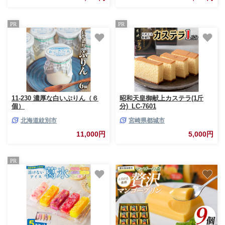
PR
PR
11-230 濃厚な白いぷりん（６
昭和天皇御献上カステラ(1斤
個）
分)_LC-7601
北海道紋別市
宮崎県都城市
11,000円
5,000円
PR