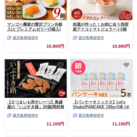
マンゴー農家の贅沢プリン(6個
肉屋が作った！お肉に合う指宿
入)とプレミアムゼリー(3個入)
産アイコトマトジェラート6個
セット(マンゴーの森/IB040-
セット(Meat you/IB029-010) ア
鹿児島県指宿市
鹿児島県指宿市
006) マンゴー プリン マンゴー
イス デザート トマト
プリン ゼリー マンゴーゼリー
10,800円
10,800円
常温 贈答 お土産 農家 自家栽培
自家製 鹿児島 指宿 国産 鹿児島
県産 鹿児島産 いぶすき
【さつまいも和すいーつ】鳥越
【パンケーキミックス】Let's
屋の「いぶすき路」20個(岡村商
Shake!PANCAKE 150g×5本 (オ
店/IB024-022)
リッジ/IB034-001) パンケーキ
鹿児島県指宿市
鹿児島県指宿市
簡単 料理 子ども 子育て アウト
ドア キャンプ おやつ スイーツ
11,100円
11,100円
食育 卵不使用 アルミフリー