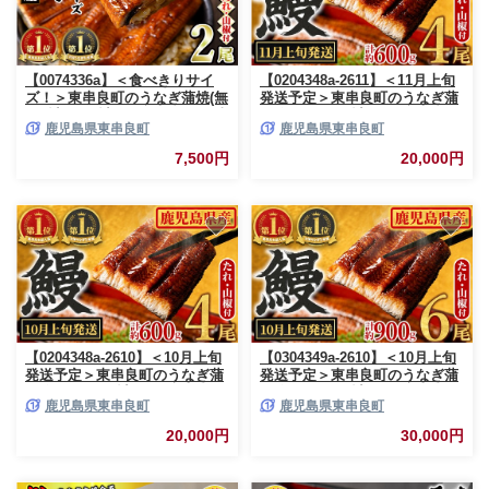
【0074336a】＜食べきりサイ
【0204348a-2611】＜11月上旬
ズ！＞東串良町のうなぎ蒲焼(無
発送予定＞東串良町のうなぎ蒲
頭)(計2尾・計約200g・タレ、山
焼(無頭)(4尾・計約600g・タ
鹿児島県東串良町
鹿児島県東串良町
椒付) うなぎ 蒲焼長焼 ウナギ
レ、山椒付) うなぎ 高級 ウナギ
鰻 蒲焼き 国産うなぎ 国産 九州
鰻 国産 蒲焼 蒲焼き たれ 鹿児
7,500円
20,000円
産 鹿児島 鹿児島県産 人気 ラン
島 ふるさと 人気 【アクアおお
キング 高級 家庭用 おすすめ た
すみ】
れ さんしょう 【アクアおおす
み】
【0204348a-2610】＜10月上旬
【0304349a-2610】＜10月上旬
発送予定＞東串良町のうなぎ蒲
発送予定＞東串良町のうなぎ蒲
焼(無頭)(4尾・計約600g・タ
焼(無頭)(6尾・計約900g・タ
鹿児島県東串良町
鹿児島県東串良町
レ、山椒付) うなぎ 高級 ウナギ
レ、山椒付) うなぎ 高級 ウナギ
鰻 国産 蒲焼 蒲焼き たれ 鹿児
鰻 国産 蒲焼 蒲焼き たれ 鹿児
20,000円
30,000円
島 ふるさと 人気 【アクアおお
島 ふるさと 人気 【アクアおお
すみ】
すみ】