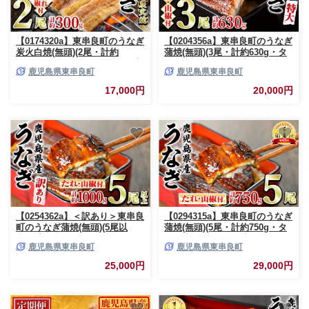
【0174320a】東串良町のうなぎ
【0204356a】東串良町のうなぎ
炭火白焼(無頭)(2尾・計約
蒲焼(無頭)(3尾・計約630g・タ
300g・タレ、山椒付) うなぎ 高
レ、山椒付)うなぎ 高級 ウナギ
鹿児島県東串良町
鹿児島県東串良町
級 ウナギ 鰻 国産 白焼き 鹿児
鰻 国産 蒲焼 蒲焼き たれ 鹿児
島 ふるさと 人気【アクアおお
島 ふるさと 人気【アクアおお
17,000円
20,000円
すみ】
すみ】
【0254362a】＜訳あり＞東串良
【0294315a】東串良町のうなぎ
町のうなぎ蒲焼(無頭)(5尾以
蒲焼(無頭)(5尾・計約750g・タ
上・計約1kg・タレ、山椒付) う
レ、山椒付)うなぎ 高級 ウナギ
鹿児島県東串良町
鹿児島県東串良町
なぎ 高級 ウナギ 鰻 国産 蒲焼
鰻 国産 蒲焼 蒲焼き たれ 鹿児
蒲焼き たれ 鹿児島 ふるさと 人
島 ふるさと 人気【アクアおお
25,000円
29,000円
気【アクアおおすみ】
すみ】