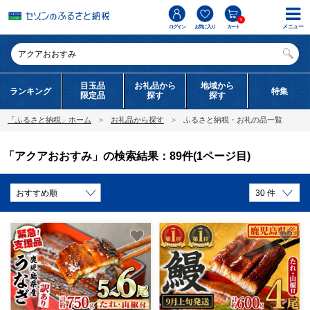
0
メニュー
ログイン
お気に入り
カート
目玉品
お礼品から
地域から
ランキング
特集
限定品
探す
探す
「ふるさと納税」ホーム
お礼品から探す
ふるさと納税・お礼の品一覧
「アクアおおすみ」の検索結果：89件(1ページ目)