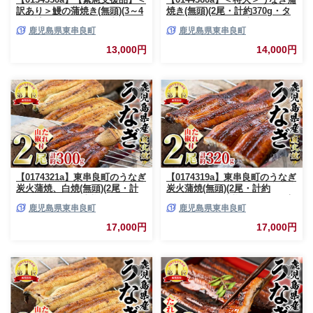
訳あり＞鰻の蒲焼き(無頭)(3～4
焼き(無頭)(2尾・計約370g・タ
尾・計約480g・タレ、山椒付)
レ、山椒付)うなぎ 高級 ウナギ
鹿児島県東串良町
鹿児島県東串良町
うなぎ ウナギ 鰻 国産 蒲焼 蒲
鰻 国産 蒲焼 蒲焼き たれ 鹿児
焼き たれ 鹿児島 ふるさと 人気
島 ふるさと 人気【アクアおお
13,000円
14,000円
支援【アクアおおすみ】
すみ】
【0174321a】東串良町のうなぎ
【0174319a】東串良町のうなぎ
炭火蒲焼、白焼(無頭)(2尾・計
炭火蒲焼(無頭)(2尾・計約
約300g・タレ、山椒付) うなぎ
320g・タレ、山椒付) うなぎ 高
鹿児島県東串良町
鹿児島県東串良町
高級 ウナギ 鰻 国産 白焼き 鹿
級 ウナギ 鰻 国産 蒲焼 蒲焼き
児島 ふるさと 人気【アクアお
たれ 鹿児島 ふるさと 人気【ア
17,000円
17,000円
おすみ】
クアおおすみ】