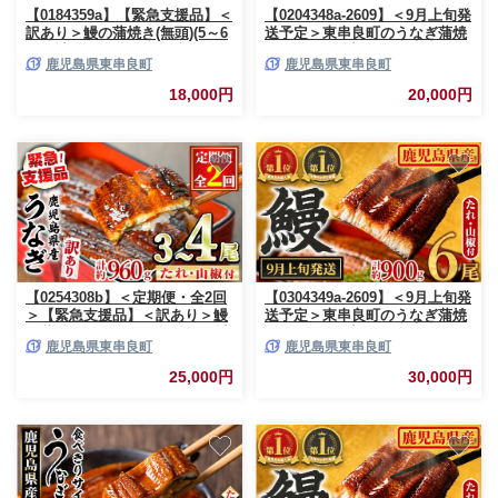
【0184359a】【緊急支援品】＜
【0204348a-2609】＜9月上旬発
訳あり＞鰻の蒲焼き(無頭)(5～6
送予定＞東串良町のうなぎ蒲焼
尾・計約750g・タレ、山椒付)
(無頭)(4尾・計約600g・タレ、
鹿児島県東串良町
鹿児島県東串良町
うなぎ ウナギ 鰻 国産 蒲焼 蒲
山椒付) うなぎ 高級 ウナギ 鰻
焼き たれ 鹿児島 ふるさと 人気
国産 蒲焼 蒲焼き たれ 鹿児島
18,000円
20,000円
支援 【アクアおおすみ】
ふるさと 人気 【アクアおおす
み】
【0254308b】＜定期便・全2回
【0304349a-2609】＜9月上旬発
＞【緊急支援品】＜訳あり＞鰻
送予定＞東串良町のうなぎ蒲焼
の蒲焼き(無頭)(3～4尾×2回・計
(無頭)(6尾・計約900g・タレ、
鹿児島県東串良町
鹿児島県東串良町
約960g・タレ、山椒付) うなぎ
山椒付) うなぎ 高級 ウナギ 鰻
ウナギ 鰻 国産 蒲焼 蒲焼き た
国産 蒲焼 蒲焼き たれ 鹿児島
25,000円
30,000円
れ 鹿児島 ふるさと 人気 支援
ふるさと 人気 【アクアおおす
【アクアおおすみ】
み】