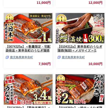
すみ】
アおおすみ】
11,000円
12,000円
【0074325a】＜数量限定・宅配
【0104312a】東串良町のうなぎ
袋発送＞東串良町のうなぎ蒲焼
蒲焼(無頭)＜メガサイズ＞(1
(無頭)(1尾・約150g・タレ、山
尾・300g以上・タレ、山椒×3個
鹿児島県東串良町
鹿児島県東串良町
椒付) うなぎ 高級 ウナギ 鰻 国
※通常の1.5倍付)うなぎ 高級 ウ
産 蒲焼 蒲焼き たれ 鹿児島 ふ
ナギ 鰻 国産 蒲焼 蒲焼き たれ
7,500円
10,000円
るさと お試し 【アクアおおす
鹿児島 ふるさと【アクアおおす
み】
み】
【0134350a】【緊急支援品】＜
【0144360a】＜特大＞うなぎ蒲