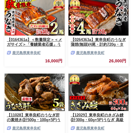
【0164361a】＜数量限定＞＜メ
【0264363a】東串良町のうなぎ
ガサイズ＞「養鰻業者応援」う
蒲焼(無頭)(4尾・計約720g・タ
なぎ蒲焼き(無頭)(2尾・計約
レ、山椒付)うなぎ 高級 ウナギ
鹿児島県東串良町
鹿児島県東串良町
540g・タレ、山椒付) うなぎ 高
鰻 国産 蒲焼 蒲焼き たれ 鹿児
級 ウナギ 鰻 国産 蒲焼 蒲焼き
島 ふるさと 人気【アクアおお
16,000円
26,000円
たれ 鹿児島 ふるさと 人気【ア
すみ】
クアおおすみ】
【11028】東串良町のうなぎ肝
【12029】東串良町のきざみ鰻
の素焼き(計500g・100g×5P)う
(計300g・60g×5P)うなぎ 高級
なぎ 高級 ウナギ 鰻 国産 鹿児
ウナギ 鰻 国産 蒲焼 蒲焼き た
鹿児島県東串良町
鹿児島県東串良町
島 ふるさと 人気【アクアおお
れ 鹿児島 ふるさと 人気【アク