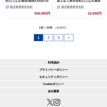
町のうなぎ蒲焼(無頭)(300g×50
送予定＞東串良町のうなぎ蒲焼
尾・計約15000g・タレ、山椒
(無頭)(2尾・計約300g・タレ、
鹿児島県東串良町
鹿児島県東串良町
付)うなぎ 高級 ウナギ 鰻 国産
山椒付) うなぎ 高級 ウナギ 鰻
蒲焼 蒲焼き たれ 鹿児島 ふるさ
国産 蒲焼 蒲焼き たれ 鹿児島
500,000円
10,000円
と 人気【アクアおおすみ】
ふるさと 人気【アクアおおす
み】
1件～30件
（全89件）
1
2
3
>
利用規約
プライバシーポリシー
セキュリティポリシー
Cookieポリシー
会社概要