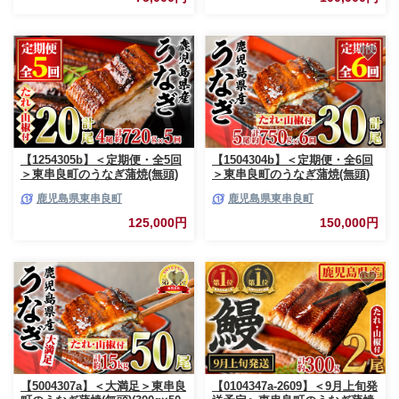
るさと 人気【アクアおおすみ】
るさと 人気【アクアおおすみ】
【1254305b】＜定期便・全5回
【1504304b】＜定期便・全6回
＞東串良町のうなぎ蒲焼(無頭)
＞東串良町のうなぎ蒲焼(無頭)
(4尾・計約720g・タレ、山椒付
(5尾・計約750g・タレ、山椒付
鹿児島県東串良町
鹿児島県東串良町
×5回)うなぎ 高級 ウナギ 鰻 国
×6回)うなぎ 高級 ウナギ 鰻 国
産 蒲焼 蒲焼き たれ 鹿児島 ふ
産 蒲焼 蒲焼き たれ 鹿児島 ふ
125,000円
150,000円
るさと 人気【アクアおおすみ】
るさと 人気【アクアおおすみ】
【5004307a】＜大満足＞東串良
【0104347a-2609】＜9月上旬発