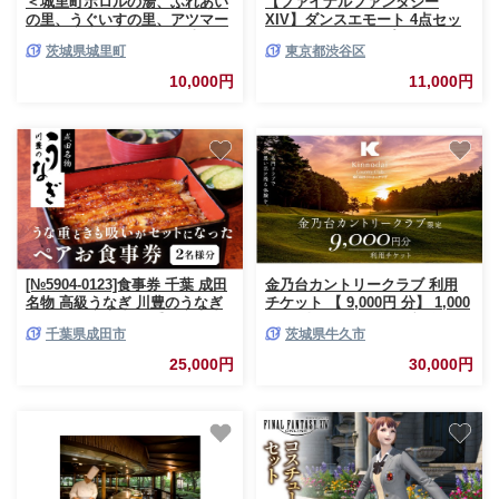
＜城里町ホロルの湯、ふれあい
【ファイナルファンタジー
の里、うぐいすの里、アツマー
XIV】ダンスエモート 4点セッ
レBBQで使えるクーポン券＞
ト（ポポトステップ/ゲットファ
茨城県城里町
東京都渋谷区
3,000円分 （1000円×3枚）利用
ンタジー/グゥーブー・ドゥ/ヒ
券 ギフト券 温泉 日帰り 家族
ールトー） 【ゲーム アイテム
10,000円
11,000円
旅行 キャンプ場 ファミリー オ
ダンスエモート オンラインゲー
ートキャンプ BBQ バーベキュ
ム デジタルアイテム セット】
ー プール 施設 テニス ホロルの
湯 ふれあいの里 うぐいすの里
アツマーレ 城里町 茨城県
(BF019)
[№5904-0123]食事券 千葉 成田
金乃台カントリークラブ 利用
名物 高級うなぎ 川豊のうなぎ
チケット 【 9,000円 分】 1,000
ペア チケット うな重と肝吸い
円 × 9枚 ゴルフ クラブ ゴルフ
千葉県成田市
茨城県牛久市
セット レストラン お食事券 ペ
場 クーポン プレー券 入場券 利
アチケット 川豊 国産うなぎ う
用券 施設利用券 体験チケット
25,000円
30,000円
なぎ うな重 肝吸い セット 日本
茨城県 牛久市 関東
料理 高級品 ギフト 贈り物 プレ
ゼント 千葉県 成田市