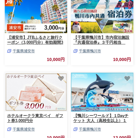
【浦安市】JTBふるさと旅行ク
【千葉県鴨川市】市内宿泊施設
ーポン（3,000円分）有効期間3
『共通宿泊券』３千円相当
年（Eメール発行）｜旅行 トラ
[0010-0352]
千葉県浦安市
千葉県鴨川市
ベル 予約 国内旅行 JTB 宿泊 観
光 体験 旅行券 宿泊券 旅行予約
10,000円
10,000円
ホテル 旅館 チケット 子供 子連
れ カップル 家族 人気 おすすめ
旅行クーポン 店頭 オンライン
ネット予約 電話 有効期間3年
ホテルオークラ東京ベイ ギフ
【鴨川シーワールド】１Dayチ
ト券3,000円分
ケット 大人（高校生以上）１
枚 [0012-0060]
千葉県浦安市
千葉県鴨川市
10,000円
12,000円