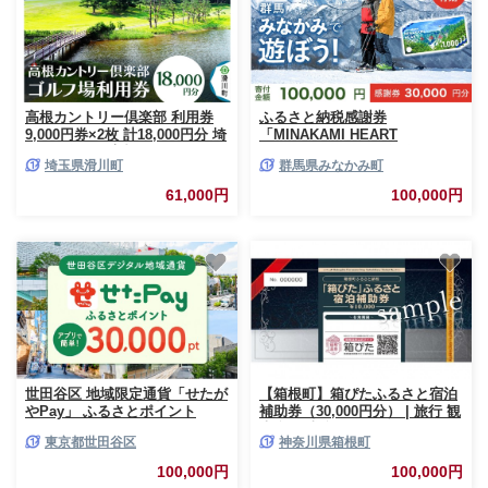
高根カントリー倶楽部 利用券
ふるさと納税感謝券
9,000円券×2枚 計18,000円分 埼
「MINAKAMI HEART
玉県 ゴルフ [高根カントリー ゴ
TICKET」30,000円分 群馬県 み
埼玉県滑川町
群馬県みなかみ町
ルフ ゴルフ倶楽部 埼玉県 プレ
なかみ町 旅行 温泉 アウトドア
ー代 ゴルフ券 さいたま]
スキー グルメ キャンプ ゴルフ
61,000円
100,000円
体験 飲食店 観光 旅館 宿泊 ホ
テル
世田谷区 地域限定通貨「せたが
【箱根町】箱ぴたふるさと宿泊
やPay」 ふるさとポイント
補助券（30,000円分） | 旅行 観
30,000pt（1pt＝1円）30,000円
光 旅行券 旅行クーポン クーポ
東京都世田谷区
神奈川県箱根町
分 せたぺい デジタル地域通貨
ン 箱根町ふるさと納税 神奈川
電子決済 キャッシュレス 飲食
県ふるさと納税 神奈川県 箱根
100,000円
100,000円
宿泊 体験 電子通貨 東京都 世田
町