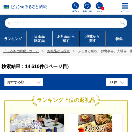
0
メニュー
ログイン
お気に入り
カート
目玉品
お礼品から
地域から
ランキング
特集
限定品
探す
探す
「ふるさと納税」ホーム
お礼品から探す
ふるさと納税・お食事券、入場券・
検索結果：14,610件(1ページ目)
ランキング上位の返礼品