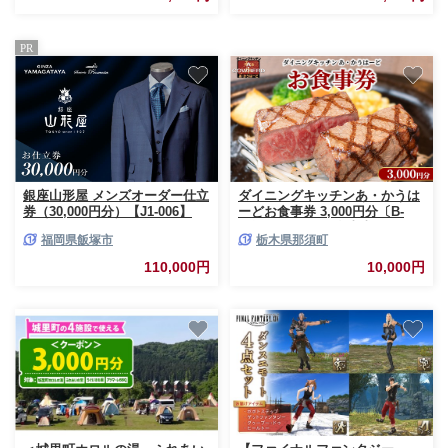
ンズ 宿泊 旅行 チケット 宿泊券
【BY0000010】（ 後から選べ
旅行券 1万円以下 観光 国内旅
る カタログ カタログポイント
行 キャンプ アクティビティ 那
カタログギフト あとからカタロ
PR
須 栃木県 那須町〔B-29〕
グ あとからカタログポイント
あとからカタログギフト ふるさ
と納税 ）
銀座山形屋 メンズオーダー仕立
ダイニングキッチンあ・かうは
券（30,000円分）【J1-006】
ーどお食事券 3,000円分〔B-
15〕｜ステーキ 食事券 グルメ
福岡県飯塚市
栃木県那須町
券 チケット 券 1万円以下 ディ
ナー ランチ 誕生日 記念日 ご褒
110,000円
10,000円
美 贅沢 ふるさと 納税 那須高原
栃木県 那須町