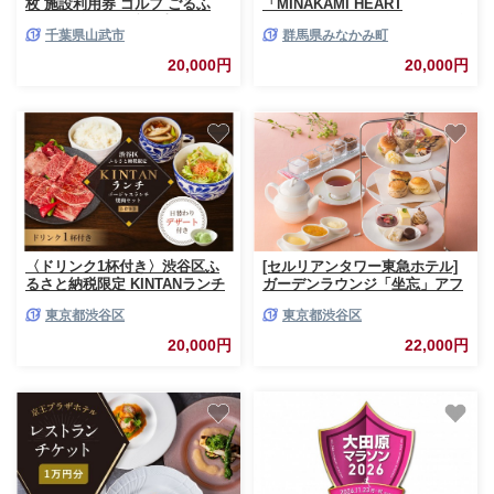
枚 施設利用券 ゴルフ ごるふ
「MINAKAMI HEART
GOLF ゴルフ場 利用券 ゴルフ
TICKET」6,000円分（1000円分
千葉県山武市
群馬県みなかみ町
場利用券 ゴルフ場プレー券 ゴ
× 6枚） 群馬県 みなかみ町 旅行
ルフプレー券 プレー券 ゴルフ
温泉 アウトドア スキー グルメ
20,000円
20,000円
プレー コース利用券 千葉県 山
キャンプ ゴルフ 体験 飲食店 観
武市 SMBJ002
光 旅館 宿泊 ホテル
〈ドリンク1杯付き〉渋谷区ふ
[セルリアンタワー東急ホテル]
るさと納税限定 KINTANランチ
ガーデンラウンジ「坐忘」アフ
ゴージャスランチ焼肉セットお
タヌーンティー〈トゥール
東京都渋谷区
東京都渋谷区
食事券 (ランチタイム限定) 【
ド アンサンブル〉ご利用券【
食事券 ペア デート 記念日 ビジ
おでかけ アフタヌーンティー
20,000円
22,000円
ネス 会食 】
渋谷 利用券】