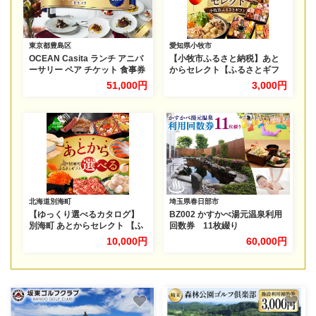
東京都豊島区
愛知県小牧市
OCEAN Casita ランチ アニバ
【小牧市ふるさと納税】あと
ーサリー ペア チケット 食事券
からセレクト【ふるさとギフ
ランチ イタリアン コース 絶景
ト】3,000円［AS03］
51,000円
3,000円
記念日 池袋 豊島区 東京都
北海道別海町
埼玉県春日部市
【ゆっくり選べるカタログ】
BZ002 かすかべ湯元温泉利用
別海町 あとからセレクト 【ふ
回数券 11枚綴り
るさとギフト】 寄附1万円相当
10,000円
60,000円
あとから選べる！ ギフト いく
ら ほたて 海鮮 牛肉 ケーキ ア
イス 【BY0000010】（ 後か
ら選べる カタログ カタログポ
イント カタログギフト あとか
らカタログ あとからカタログ