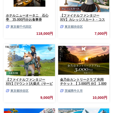
ホテルニューオータニ 石心
【ファイナルファンタジー
亭 35,000円分お食事券
XIV】カレッジスカート・コス
【1701890】
チュームセット 【ゲーム アイ
東京都千代田区
東京都渋谷区
テム カレッジスカート コスチ
ューム セット デジタルアイテ
118,000円
7,000円
ム】
【ファイナルファンタジー
金乃台カントリークラブ 利用
XIV】[マウント]大柴犬（サービ
チケット 【 3,000円 分】 1,000
スアカウント） 【ゲーム アイ
円 × 3枚 ゴルフ クラブ ゴルフ
東京都渋谷区
茨城県牛久市
テム 大柴犬 大柴犬の笛 オンラ
場 クーポン プレー券 入場券 利
インゲーム デジタルアイテム】
用券 施設利用券 体験チケット
9,000円
10,000円
茨城県 牛久市 関東