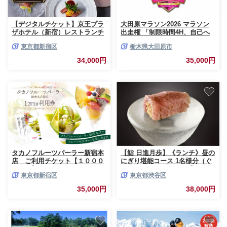
【デジタルチケット】京王プラ
大田原マラソン2026 マラソン
ザホテル（新宿）レストランチ
出走権 「制限時間4H、自己へ
ケット1万円分 鉄板焼 洋食 中
の挑戦状！」
東京都新宿区
栃木県大田原市
華 バー ラウンジ ホテル ランチ
ディナー お食事券 デジタルチ
34,000円
35,000円
ケット カップル デート グルメ
高層階 絶景 人気 ギフト チケッ
ト 食べ放題 高層ホテル 観光 京
王プラザホテル 新宿駅 東京 新
宿 0041-033-S07_d
タカノフルーツパーラー新宿本
【鮨 日進月歩】《ランチ》昼の
店 ご利用チケット【１０００
にぎり堪能コース 1名様分（ぐ
０円分】
るなびセレクション）【チケッ
東京都新宿区
東京都渋谷区
ト お食事券 ランチ にぎり 握り
寿司 寿司 トロ いなり マグロ
35,000円
38,000円
おまかせ コース 料理 グルメ レ
ストラン】