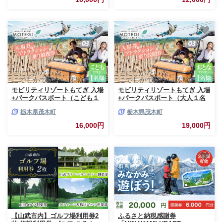
モビリティリゾートもてぎ 入場
モビリティリゾートもてぎ 入場
+パークパスポート（こども１
+パークパスポート（大人１名
名分） | パーク アスレチック
分）| パーク アスレチック テー
栃木県茂木町
栃木県茂木町
テーマパーク ジップライン キ
マパーク ジップライン キャン
ャンプ アトラクション 森 立体
プ アトラクション 森 立体迷路
16,000円
19,000円
迷路 迷路 クルマ バイク 巨大ネ
迷路 クルマ バイク 巨大ネット
ット カート バイク バーベキュ
カート バイク バーベキュー 自
ー 自然体験 夏休み 親子 遊ぶ
然体験 夏休み 親子 遊ぶ 子連れ
子連れ 森遊び サーキット ホン
森遊び サーキット ホンダモビ
ダモビリティ 栃木県 茂木町
リティ 栃木県 茂木町
【山武市内】ゴルフ場利用券2
ふるさと納税感謝券