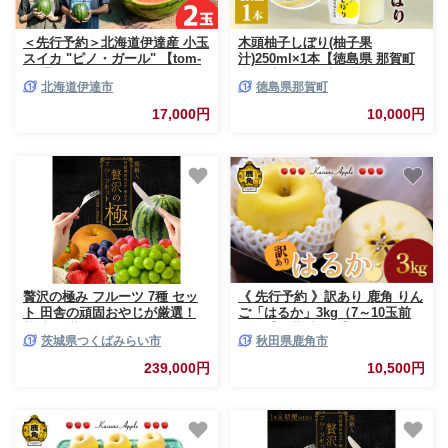
＜先行予約＞北海道伊達産 小玉
木頭柚子しぼり(柚子果
スイカ "ピノ・ガール" 【tom-
汁)250ml×1本【徳島県 那賀町
001】
木頭 木頭ゆず 木頭柚子 ゆず ユ
北海道伊達市
徳島県那賀町
ズ 柚子 柚子果汁 果汁 柑橘 ジ
ュース ドリンク 調味料 便利 万
17,000円
10,000円
能 贈物 プレゼント 有機栽培 手
搾り 国産】KM-10
贅沢の極み フルーツ 7種 セッ
《 先行予約 》訳あり 鹿角 りん
ト 田舎の頑固おやじが厳選！
ご「はるか」3kg（7～10玉前
茨城県 厳選 果物 くだもの 旬
後）【佐藤秀果園】●2026年12
茨城県つくばみらい市
秋田県鹿角市
上級品 極上 贅沢 極み フルーツ
月上旬発送開始 リンゴ 林檎 家
ギフト プレゼント 贈り物 お歳
庭用 訳あり みずみずしい 果汁
239,000円
10,500円
暮 御歳暮 お中元 御中元
完熟 旬 県産りんご お中元 お歳
[BI230-NT]
暮 贈り物 お見舞い グルメ ギフ
ト 故郷 秋田 あきた 鹿角市 鹿
角 送料無料