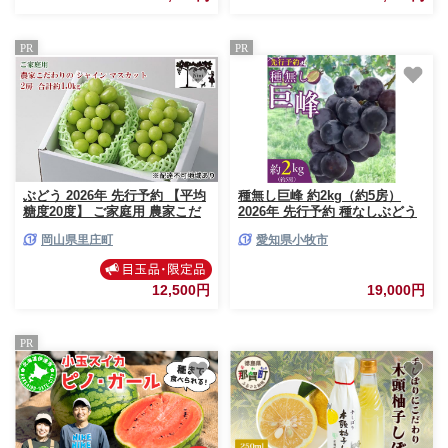
PR
PR
ぶどう 2026年 先行予約 【平均
種無し巨峰 約2kg（約5房）
糖度20度】 ご家庭用 農家こだ
2026年 先行予約 種なしぶどう
わりの シャイン マスカット 2
［098O02］
岡山県里庄町
愛知県小牧市
房 合計約1.0kg ブドウ 葡萄 岡
山県産 国産 フルーツ 果物 【
Nini farm 農家 直送 】
12,500円
19,000円
PR