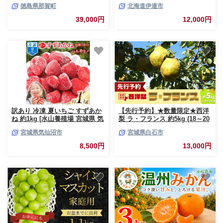
木頭 木頭ゆず 木頭柚子 ゆず ユ
徳島県那賀町
北海道伊達市
ズ 柚子 柚子果汁 果汁 柑橘 ジ
ュース ドリンク 調味料 便利 万
39,000円
12,000円
能 贈物 プレゼント 有機栽培 手
搾り 国産】KM-12
訳あり 冷凍 夏いちご すずあか
【先行予約】★数量限定★西洋
ね 約1kg [水山養殖場 宮城県 気
梨 ラ・フランス 約5kg (18～20
仙沼市 20564004] 果物 イチゴ
玉)【1510201】
宮城県気仙沼市
宮城県白石市
いちご 苺 簡易包装 フルーツ
8,500円
13,000円