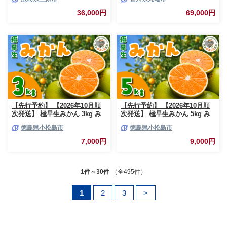
ト 249005
お中元 贈答 ギフト 香川 丸亀市
36,000円
69,000円
【先行予約】 【2026年10月順
【先行予約】 【2026年10月順
次発送】 極早生みかん 3kg み
次発送】 極早生みかん 5kg み
かん 温州みかん 極早生 早生 完
かん 温州みかん 極早生 早生 完
徳島県小松島市
徳島県小松島市
熟 柑橘 果物 フルーツ 国産 新
熟 柑橘 果物 フルーツ 国産 新
鮮 お中元 甘い 農家直送 【北海
鮮 お中元 甘い 農家直送 【北海
7,000円
9,000円
道、東北、離島、沖縄配送不
道、東北、離島、沖縄配送不
可】
可】
1件～30件
（全495件）
1
2
3
>