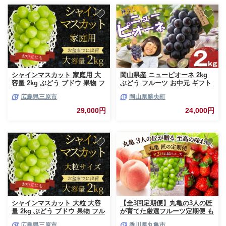
シャインマスカット 家庭用 大
岡山県産 ニューピオーネ 2kg
容量 2kg ぶどう ブドウ 果物 フ
ぶどう フルーツ お中元 ギフト
ルーツ 広島県 三原市 お中元 ギ
御祝 御礼 贈答用 プレゼント 敬
広島県三原市
岡山県勝央町
フト 249004
老の日 高級 フルーツギフト 産
地直送 送料無料
29,000円
24,000円
シャインマスカット 大粒 大容
【全3回定期便】丸亀の3人の匠
量 2kg ぶどう ブドウ 果物 フル
が育てた厳選フルーツ定期便 も
ーツ 広島県 三原市 お中元 ギフ
も シャインマスカット いちご
広島県三原市
香川県丸亀市