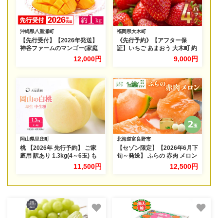
沖縄県八重瀬町
福岡県大木町
【先行受付】【2026年発送】
《先行予約》【アフター保
神谷ファームのマンゴー(家庭
証】いちご あまおう 大木町 約
用)約1Kg - 先行予約 沖縄県産
250g×4パック 合計1000g
12,000円
9,000円
産地直送 南国フルーツ 旬の味
【2027年1月～3月に順次出荷
覚 季節の果物 ご自宅用 沖縄マ
予定】 CB223
ンゴー 沖縄県 八重瀬町
岡山県里庄町
北海道富良野市
桃 【2026年 先行予約】 ご家
【セゾン限定】【2026年6月下
庭用 訳あり 1.3kg(4～6玉) も
旬～発送】 ふらの 赤肉 メロン
も モモ 国産 岡山 白桃 フルー
2玉入 計4kg前後 北海道 富良
11,500円
12,500円
ツ 果物 旬 岡山県 里庄町 送料
野市 (相馬農園) メロン フルー
無料 早生 中生種 犬塚農園
ツ 果物 新鮮 甘い 贈り物 ギフ
ト 道産 ジューシー おやつ ふ
らの ブランド 夏