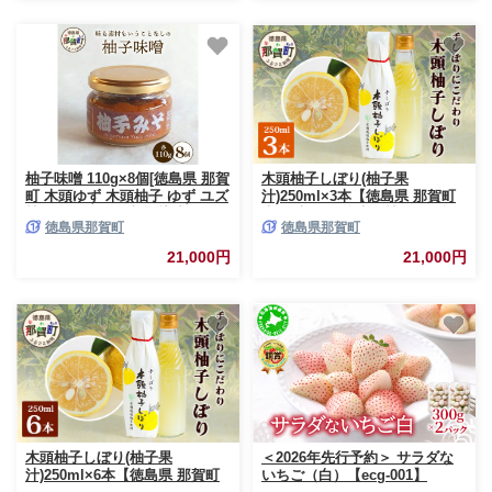
知県産 蒲郡 ガマゴオリ フルー
暮]【KM-30】
ツ 果物 デザート おすすめ 美味
しい ジューシー お歳暮 お中元
果汁たっぷり さわやか お手軽
柚子味噌 110g×8個[徳島県 那賀
木頭柚子しぼり(柚子果
町 木頭ゆず 木頭柚子 ゆず ユズ
汁)250ml×3本【徳島県 那賀町
柚子 みそ ミソ 味噌 熟成みそ
木頭 木頭ゆず 木頭柚子 ゆず ユ
徳島県那賀町
徳島県那賀町
熟成味噌 みそ汁 味噌汁 スープ
ズ 柚子 柚子果汁 果汁 柑橘 ジ
食品 和食 調味料 料理 調理 万
ュース ドリンク 調味料 便利 万
21,000円
21,000円
能 万能調味料 重宝 お中元 お歳
能 贈物 プレゼント 有機栽培 手
暮]【KM-31】
搾り 国産】KM-11
木頭柚子しぼり(柚子果
＜2026年先行予約＞ サラダな
汁)250ml×6本【徳島県 那賀町
いちご（白）【ecg-001】