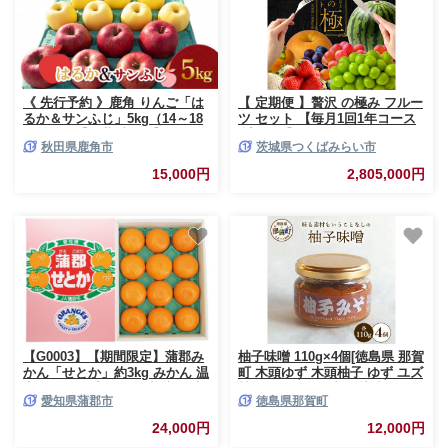
《 先行予約 》鹿角 りんご「は
【 定期便 】贅沢 の極み フルー
るか＆サンふじ」5kg（14～18
ツ セット 【毎月1回1年コース
玉前後）【佐藤秀果園】●2026
(計12回)】田舎の頑固おやじが
秋田県鹿角市
茨城県つくばみらい市
年12月上旬発送開始 リンゴ 林
厳選！ 茨城県 厳選 定期 果物
檎 贈答用 果汁 完熟 旬 県産り
くだもの 旬 上級品 極上 贅沢
15,000円
2,805,000円
んご お中元 お歳暮 贈り物 お見
極み ギフト プレゼント 贈り物
舞い グルメ ギフト 故郷 秋田
お歳暮 御歳暮 お中元 御中元
あきた 鹿角市 鹿角 送料無料
[BI231-NT]
【G0003】【期間限定】蒲郡み
柚子味噌 110g×4個[徳島県 那賀
かん「せとか」約3kg みかん 温
町 木頭ゆず 木頭柚子 ゆず ユズ
室みかん 温室 ハウス栽培 早生
柚子 みそ ミソ 味噌 熟成みそ
愛知県蒲郡市
徳島県那賀町
みかん 宮川早生 箱入娘 てんば
熟成味噌 みそ汁 味噌汁 スープ
娘 青島 せとか はるみ デコポン
食品 和食 調味料 料理 調理 万
24,000円
12,000円
樹熟デコポン 化粧箱 中晩柑 愛
能 万能調味料 重宝 お中元 お歳