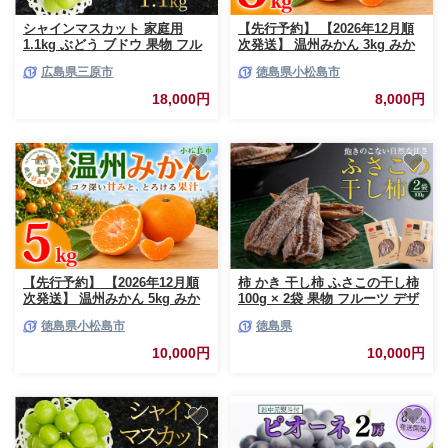
シャインマスカット 家庭用
【先行予約】 【2026年12月順
1.1kg ぶどう ブドウ 果物 フル
次発送】 温州みかん 3kg みか
ーツ 広島県 三原市 お中元 ギフ
ん 完熟 柑橘 果物 フルーツ 国
広島県三原市
徳島県小松島市
ト 249001
産 新鮮 お中元 甘い 農家直送
【北海道、東北、離島、沖縄配
18,000円
8,000円
送不可】
【先行予約】 【2026年12月順
柿 かき 干し柿 ふさこの干し柿
次発送】 温州みかん 5kg みか
100g × 2袋 果物 フルーツ デザ
ん 完熟 柑橘 果物 フルーツ 国
ート 旬 季節 秋 人気 ギフト プ
徳島県小松島市
徳島県
産 新鮮 お中元 甘い 農家直送
レゼント 贈答 贈り物 お中元 お
【北海道、東北、離島、沖縄配
歳暮 家庭用 食品 徳島
10,000円
10,000円
送不可】