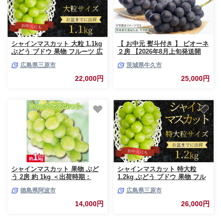
シャインマスカット 大粒 1.1kg
【 お中元 熨斗付き 】 ピオーネ
ぶどう ブドウ 果物 フルーツ 広
２房 【2026年8月上旬発送開
島県 三原市 お中元 ギフト
始】(茨城県共通返礼品：大子
広島県三原市
茨城県牛久市
249002
町) ブドウ ぶどう 葡萄 ピオー
ネ 果物 フルーツ 果実
22,000円
25,000円
シャインマスカット 果物 ぶど
シャインマスカット 特大粒
う 2房 約 1kg ＜出荷時期：
1.2kg ぶどう ブドウ 果物 フル
2026年8月中旬～9月中旬頃＞
ーツ 広島県 三原市 お中元 ギフ
徳島県阿波市
広島県三原市
葡萄 秋の味覚 甘い フルーツ お
ト 249003
中元 徳島県 阿波市
14,000円
26,000円