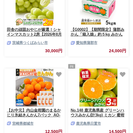
田舎の頑固おやじが厳選！シャ
【G0002】【期間限定】蒲郡み
インマスカット2房【2026年8月
かん「箱入娘」約５kg みかん
から発送開始】（茨城県共通返
温室みかん 温室 ハウス栽培 早
茨城県つくばみらい市
愛知県蒲郡市
礼品 [ぶどう]：結城市産） マス
生みかん 宮川早生 箱入娘 てん
カット 種なし 高糖度 ギフト お
ば娘 青島 せとか はるみ デコポ
30,000円
24,000円
中元 甘い 美味しい フルーツ ぶ
ン 樹熟デコポン 化粧箱 中晩柑
どう [BI55-NT]
愛知県産 蒲郡 ガマゴオリ フル
ーツ 果物 デザート おすすめ 美
PR
味しい ジューシー お歳暮 お中
元 果汁たっぷり さわやか お手
軽
【お中元】内山金柑園のまるか
No.148 鹿児島県産 グリーンハ
じり氷結きんかん7パック_AO-
ウスみかん(計3kg) ミカン 蜜柑
J703-SG
柑橘 果物 フルーツ 小ぶり 青果
宮崎県都城市
鹿児島県日置市
鹿児島 ギフト 贈答【黒川農
園】
12,500円
14,500円