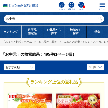
0
メニュー
ログイン
お気に入り
カート
目玉品
お礼品から
地域から
ランキング
特集
限定品
探す
探す
「ふるさと納税」ホーム
お礼品から探す
ふるさと納税・メロン・スイカ、も
「お中元」の検索結果：495件(1ページ目)
ランキング上位の返礼品