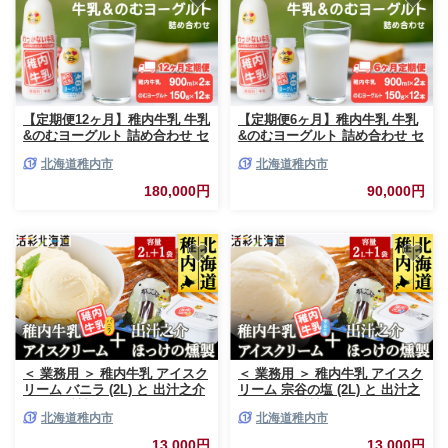
【定期便12ヶ月】稚内牛乳 牛乳
【定期便6ヶ月】稚内牛乳 牛乳
&のむヨーグルト 詰め合わせ セ
&のむヨーグルト 詰め合わせ セ
ット
ット
北海道稚内市
北海道稚内市
180,000円
90,000円
＜ 業務用 ＞ 稚内牛乳 アイスク
＜ 業務用 ＞ 稚内牛乳 アイスク
リーム バニラ (2L) と 出汁之介
リーム 宗谷の塩 (2L) と 出汁之
ホッケ燻製スティック
介 ホッケ燻製スティック
北海道稚内市
北海道稚内市
13,000円
13,000円