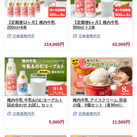
【定期便12ヶ月】稚内牛乳
【定期便6ヶ月】稚内牛乳
200ml×8本
900ml × 2本
北海道稚内市
北海道稚内市
114,000円
42,000円
稚内牛乳 牛乳&のむヨーグルト
稚内牛乳 アイスクリーム 宗谷
詰め合わせ お試し セット
の塩 8個セット（各90ml）
北海道稚内市
北海道稚内市
5,000円
11,500円