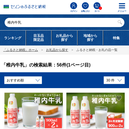
0
メニュー
ログイン
お気に入り
カート
目玉品
お礼品から
地域から
ランキング
特集
限定品
探す
探す
「ふるさと納税」ホーム
お礼品から探す
ふるさと納税・お礼の品一覧
「稚内牛乳」の検索結果：56件(1ページ目)