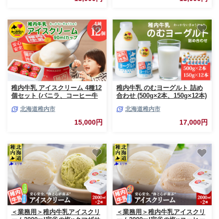
稚内牛乳 アイスクリーム 4種12
稚内牛乳 のむヨーグルト 詰め
個セット (バニラ、コーヒー牛
合わせ (500g×2本、150g×12本)
乳、宗谷の塩、稚内産クマザサ)
北海道稚内市
北海道稚内市
15,000円
17,000円
＜業務用＞稚内牛乳アイスクリ
＜業務用＞稚内牛乳アイスクリ