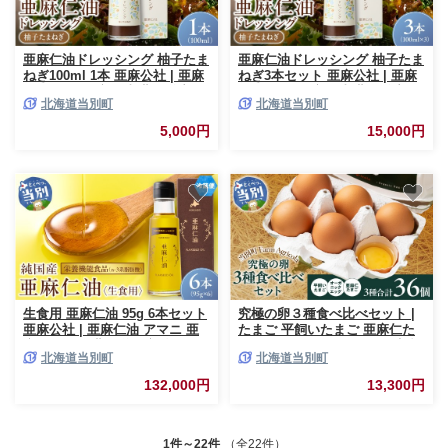
亜麻仁油ドレッシング 柚子たま
亜麻仁油ドレッシング 柚子たま
ねぎ100ml 1本 亜麻公社 | 亜麻
ねぎ3本セット 亜麻公社 | 亜麻
仁 アマニ 亜麻仁油 北海道産亜
仁 アマニ 亜麻仁油 北海道産亜
北海道当別町
北海道当別町
麻
麻
5,000円
15,000円
生食用 亜麻仁油 95g 6本セット
究極の卵３種食べ比べセット |
亜麻公社 | 亜麻仁油 アマニ 亜
たまご 平飼いたまご 亜麻仁た
麻仁オイル 北海道亜麻 食用亜
まご たまごかけご飯 玉子 生卵
北海道当別町
北海道当別町
麻仁
タマゴ 卵焼き 食べ比べ 北海道
当別町
132,000円
13,300円
1件～22件
（全22件）