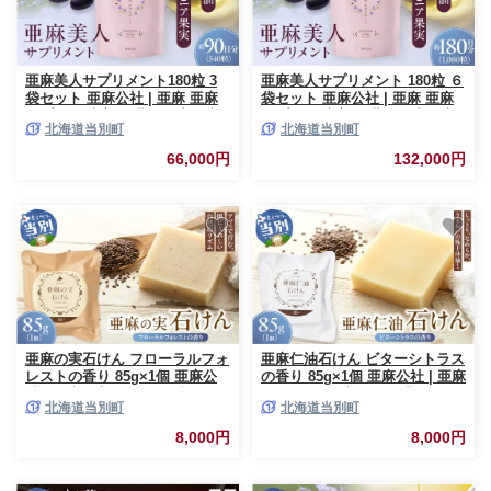
亜麻美人サプリメント180粒 3
亜麻美人サプリメント 180粒 ６
袋セット 亜麻公社 | 亜麻 亜麻
袋セット 亜麻公社 | 亜麻 亜麻
サプリ 亜麻美人 北海道産亜麻
サプリ 亜麻美人 北海道産亜麻
北海道当別町
北海道当別町
66,000円
132,000円
亜麻の実石けん フローラルフォ
亜麻仁油石けん ビターシトラス
レストの香り 85g×1個 亜麻公
の香り 85g×1個 亜麻公社 | 亜麻
社 | 亜麻の実 アマニ 亜麻石け
仁 アマ二 亜麻石けん 北海道亜
北海道当別町
北海道当別町
ん 北海道亜麻
麻
8,000円
8,000円