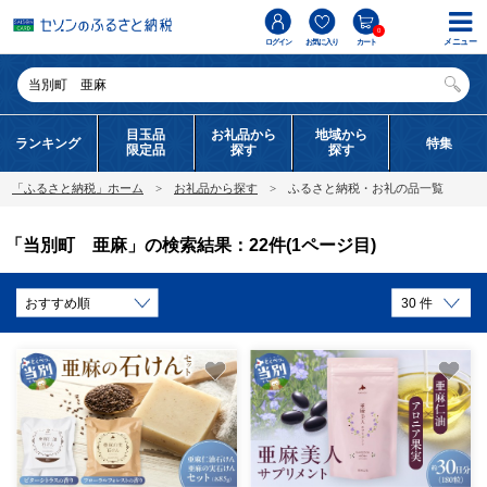
0
メニュー
ログイン
お気に入り
カート
目玉品
お礼品から
地域から
ランキング
特集
限定品
探す
探す
「ふるさと納税」ホーム
お礼品から探す
ふるさと納税・お礼の品一覧
「当別町 亜麻」の検索結果：22件(1ページ目)