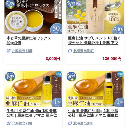
木と革の亜麻仁油ワックス
亜麻仁油 サプリメント 180粒 8
50g×1個
袋セット 亜麻公社 | 亜麻 アマ
二 亜麻仁油 北海道産亜麻
北海道当別町
北海道当別町
6,000円
136,000円
生食用 亜麻仁油 45g 1本 亜麻
生食用 亜麻仁油 95g 1本 亜麻
公社 | 亜麻仁油 アマニ 亜麻仁
公社 | 亜麻仁油 アマニ 亜麻仁
オイル 北海道亜麻 食用亜麻仁
オイル 北海道亜麻 食用亜麻仁
北海道当別町
北海道当別町