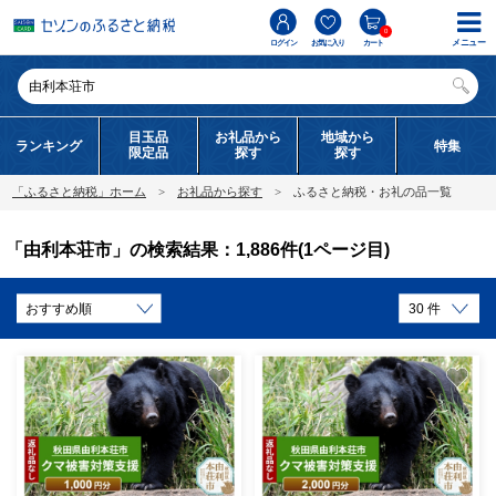
0
メニュー
ログイン
お気に入り
カート
目玉品
お礼品から
地域から
ランキング
特集
限定品
探す
探す
「ふるさと納税」ホーム
お礼品から探す
ふるさと納税・お礼の品一覧
「由利本荘市」の検索結果：1,886件(1ページ目)