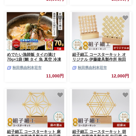
めでたい漁師飯 タイの漬け
組子細工 コースターキット オ
70g×1袋 [鯛 タイ 魚 真空 冷凍
リジナル 伊藤建具製作所 秋田
漁港直送 由利本荘市 西目産]
県 由利本荘市
秋田県由利本荘市
秋田県由利本荘市
11,000円
12,000円
組子細工 コースターキット 麻
組子細工 コースターキット 胡