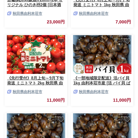
リジナル ひのき枡2個 [日本酒
発送 ミニトマト 1kg 秋田県 由
純米吟醸 お酒 百竈 ひゃくかま
利本荘市 [ミニトマト トマト 手
秋田県由利本荘市
秋田県由利本荘市
ど 酒枡 さかます 7.2L セット]
摘み 朝採り 新鮮 秋田県産 由利
本荘市]
23,000円
7,000円
《先行受付》8月上旬～9月下旬
《一部地域限定配送》活バイ貝
発送 ミニトマト 2kg 秋田県 由
1kg 由利本荘市産 [活 バイ貝 ば
利本荘市 [ミニトマト トマト 手
い貝 貝 魚介 海鮮 泥抜き 大ぶ
秋田県由利本荘市
秋田県由利本荘市
摘み 朝採り 新鮮 秋田県産 由利
り 秋田県産 由利本荘市産]
本荘市]
11,000円
11,000円