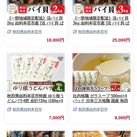
《一部地域限定配送》活バイ貝
《一部地域限定配送》活バイ貝
2kg 由利本荘市産 [活 バイ貝 ば
3kg 由利本荘市産 [活 バイ貝 ば
い貝 貝 魚介 海鮮 泥抜き 大ぶ
い貝 貝 魚介 海鮮 泥抜き 大ぶ
秋田県由利本荘市
秋田県由利本荘市
り 秋田県産 由利本荘市産]
り 秋田県産 由利本荘市産]
18,000円
25,000円
秋田県由利本荘市特産 ゆり根う
比内地鶏 ガラスープ 500ml×4
どんバラ4把 合計720g (180g×4
パック 日本三大地鶏 国産 秋田
把)
県 由利本荘市
秋田県由利本荘市
秋田県由利本荘市
7,000円
8,000円