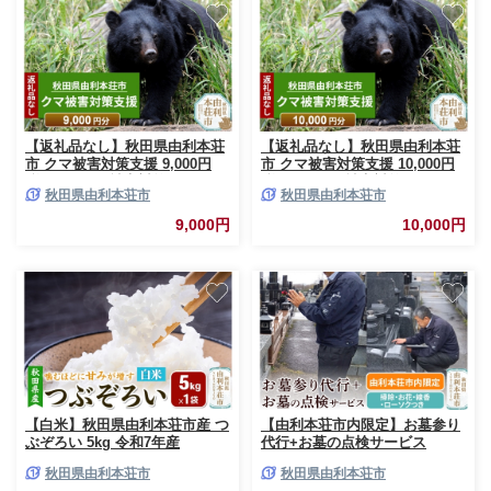
【返礼品なし】秋田県由利本荘
【返礼品なし】秋田県由利本荘
市 クマ被害対策支援 9,000円
市 クマ被害対策支援 10,000円
[熊 くま クマ被害対策]
[熊 くま クマ被害対策]
秋田県由利本荘市
秋田県由利本荘市
9,000円
10,000円
【白米】秋田県由利本荘市産 つ
【由利本荘市内限定】お墓参り
ぶぞろい 5kg 令和7年産
代行+お墓の点検サービス
秋田県由利本荘市
秋田県由利本荘市