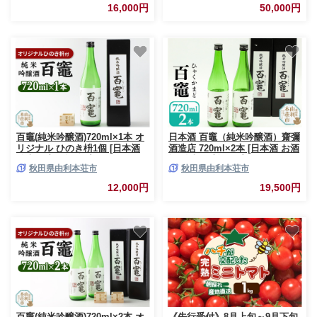
16,000円
50,000円
百竈(純米吟醸酒)720ml×1本 オ
日本酒 百竈（純米吟醸酒）齋彌
リジナル ひのき枡1個 [日本酒
酒造店 720ml×2本 [日本酒 お酒
純米吟醸 お酒 百竈 ひゃくかま
酒 純米吟醸酒 百竈]
秋田県由利本荘市
秋田県由利本荘市
ど 酒枡 さかます 7.2L セット]
12,000円
19,500円
百竈(純米吟醸酒)720ml×2本 オ
《先行受付》8月上旬～9月下旬