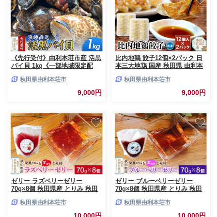
《先行受付》由利本荘市産 活黒
比内地鶏 餃子12個×2パック 日
バイ貝 1kg《一部地域限定配
本三大地鶏 国産 秋田県 由利本
送》 [徳栄丸 バイ貝 秋田県産
荘市
秋田県由利本荘市
秋田県由利本荘市
国産]
9,000円
9,000円
ゼリー ラズベリーゼリー
ゼリー ブルーベリーゼリー
70g×8個 秋田県産 とりみ 秋田
70g×8個 秋田県産 とりみ 秋田
県 由利本荘市
県 由利本荘市
秋田県由利本荘市
秋田県由利本荘市
10,000円
10,000円