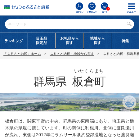
0
メニュー
ログイン
お気に入り
カート
目玉品
お礼品から
地域から
ランキング
特集
限定品
探す
探す
「ふるさと納税」ホーム
ふるさと納税・地域から探す
ふるさと納税・群馬県
いたくらまち
群馬県
板倉町
板倉町は、関東平野の中央、群馬県の東南端にあり、埼玉県と栃
木県の県境に接しています。町の南側に利根川、北側に渡良瀬川
が流れ、東側は2012年にラムサール条約登録湿地となった渡良瀬