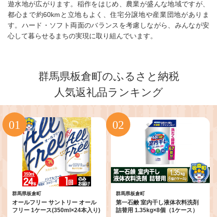
遊水地が広がります。稲作をはじめ、農業が盛んな地域ですが、
都心まで約60kmと立地もよく、住宅分譲地や産業団地がありま
す。ハード・ソフト両面のバランスを考慮しながら、みんなが安
心して暮らせるまちの実現に取り組んでいます。
群馬県板倉町のふるさと納税
人気返礼品ランキング
群馬県板倉町
群馬県板倉町
オールフリー サントリー オール
第一石鹸 室内干し液体衣料洗剤
フリー 1ケース(350ml×24本入り)
詰替用 1.35kg×8個（1ケース）