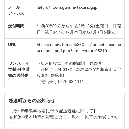
メール
itafuru@town.gunma-itakura.lg.jp
アドレス
受付時間
午前8時30分から午後5時15分(土曜日・日曜
日・祝日および12月29日から1月3日を除く)
URL
https://inquiry.furusato360.biz/furusato_contac
t/contact_pref.php?pref_code=105210
ワンストッ
〈板倉町役場 企画財政課 財政係〉
プ特例申請
住所:〒374-0192 群馬県邑楽郡板倉町大字
書の送付先
板倉2682番地1
電話番号:0276-82-1111
板倉町からのお知らせ
【令和8年熊本地震に伴う配送遅延に関して】
令和8年熊本地震の影響により、現在、以下の地域におい
て、