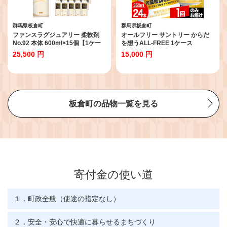
群馬県板倉町
群馬県板倉町
ファンスラグジュアリー 柔軟剤
オールフリー サントリー からだ
No.92 本体 600ml×15個【1ケー
を想うALL-FREE 1ケース
ス】 FUNS Luxury [洗濯用 柔軟
(350ml×24本入り)飲料類 炭酸飲
25,500 円
15,000 円
剤 香り ファンスラグジュアリー
料 内臓脂肪 ビール工場 ノンアル
日用品]
コール【1回のみお届け】 [ノンア
ル ノンアルコールビール All Free
suntory]
板倉町の品物一覧を見る
寄付金の使い道
１．町政全般（使途の指定なし）
２．安全・安心で快適に暮らせるまちづくり