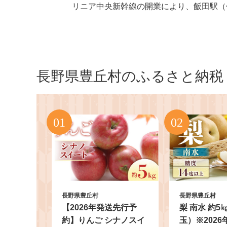
リニア中央新幹線の開業により、飯田駅（
長野県豊丘村のふるさと納税
長野県豊丘村
長野県豊丘村
【2026年発送先行予
梨 南水 約5
約】りんご シナノスイ
玉）※2026