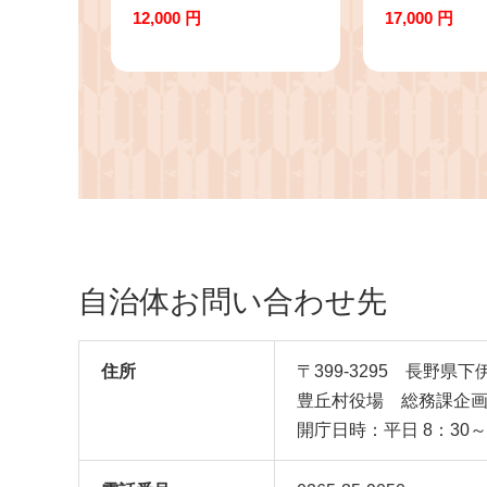
ート 約5kg（10～20玉
～10月初旬
12,000 円
17,000 円
入り）※2026年10月発
※ なし ナシ
送予定※
だもの フル
い 和梨 長野
産 南信州 信
自治体お問い合わせ先
住所
〒399-3295 長野県
豊丘村役場 総務課企
開庁日時：平日 8：30～