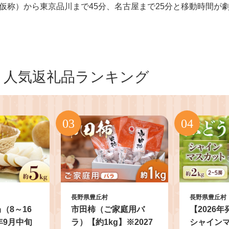
仮称）から東京品川まで45分、名古屋まで25分と移動時間が
人気返礼品ランキング
長野県豊丘村
長野県豊丘村
㎏（8～16
市田柿（ご家庭用バ
【2026
年9月中旬
ラ）【約1kg】※2027
シャインマ