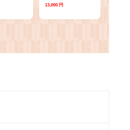
5房】※2026
※ 約5kg【8～16
13,000 円
0月初旬発送
玉】 ※2026年9月発
ドウ 葡萄 果
送予定※
ツ くだもの
野県産