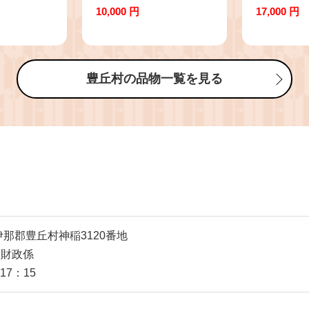
発送予定
年1月発送予定※
2kg【2～
10,000 円
17,000 円
 果物 く
年9月～1
ーツ なんす
予定※ ブ
県 長野県
物 フルー
州 豊丘村
長野県 長
豊丘村の品物一覧を見る
下伊那郡豊丘村神稲3120番地
画財政係
17：15