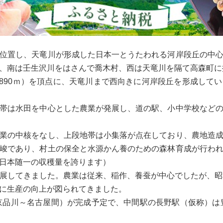
位置し、天竜川が形成した日本一とうたわれる河岸段丘の中
、南は壬生沢川をはさんで喬木村、西は天竜川を隔て高森町に
,890ｍ）を頂点に、天竜川まで西向きに河岸段丘を形成して
帯は水田を中心とした農業が発展し、道の駅、小中学校など
業の中核をなし、上段地帯は小集落が点在しており、農地造
峻であり、村土の保全と水源かん養のための森林育成が行わ
日本随一の収穫量を誇ります）
展してきました。農業は従来、稲作、養蚕が中心でしたが、昭
に生産の向上が図られてきました。
東京品川～名古屋間）が完成予定で、中間駅の長野駅（仮称）は豊