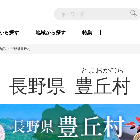
から
探す
地域から
探す
特集
納税・長野県豊丘村
とよおかむら
長野県
豊丘村