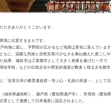
ただきありがとうございます。
県境に位置するまちです。
戸内海に面し、平野部が広がるなど地形は変化に富んでいます
ともに、温暖な気候と自然災害の少なさを兼ね備えた過ごしや
た結果、備前市は工業都市として大きく発展を遂げた一方で、
閑谷学校」などの伝統文化や歴史的遺産が数多く残る文化都市
財に「近世日本の教育遺産群－学ぶ心・礼節の本源－」として
焼（福井県越前町）、瀬戸焼（愛知県瀬戸市）、常滑焼（愛知
古窯として連携して日本遺産に認定されました。