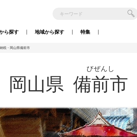
から
探す
地域から
探す
特集
納税・岡山県備前市
びぜんし
岡山県
備前市