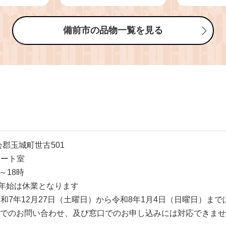
・2～5房
（令和8年8月中旬以降
9年8月中
発送）【 シャインマス
）
カット 晴王 フルーツ
備前市の品物一覧を見る
果物 くだもの 葡萄 ぶ
どう 岡山県産 秀品 大
房 種無し 高糖度 】hz-
s
度会郡玉城町世古501
ポート室
～18時
年始は休業となります
和7年12月27日（土曜日）から令和8年1月4日（日曜日）ま
等でのお問い合わせ、及び窓口でのお申し込みには対応できま