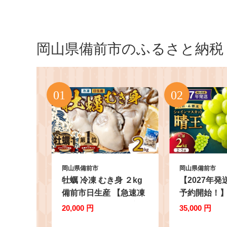
岡山県備前市のふるさと納税
岡山県備前市
岡山県備前市
牡蠣 冷凍 むき身 ２kg
【2027年
備前市日生産 【急速凍
予約開始！
結牡蠣 一年牡蠣 国産
シャインマ
20,000 円
35,000 円
加熱調理用 牡蠣アヒー
「晴王」 