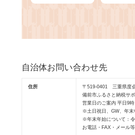
ジョ 牡蠣ご飯 カキフラ
房 （約2kg
イ 海鮮鍋 牡蠣 カキ か
程度）（令和
き 全国牡蠣-1グランプ
旬以降発送
リ豊洲2024 加熱部門初
代グランプリ受賞！ 】
自治体お問い合わせ先
住所
〒519-0401 三重県
備前市ふるさと納税サ
営業日のご案内 平日9時
※土日祝日、GW、年末
※年末年始について：令
お電話・FAX・メール