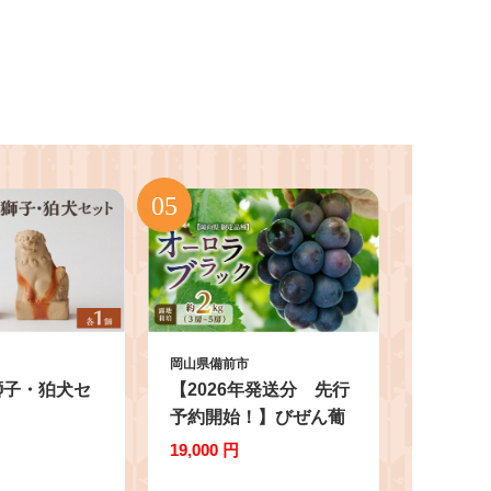
岡山県備前市
獅子・狛犬セ
【2026年発送分 先行
予約開始！】びぜん葡
萄「オーロラブラッ
19,000 円
ク」（露地栽培）約