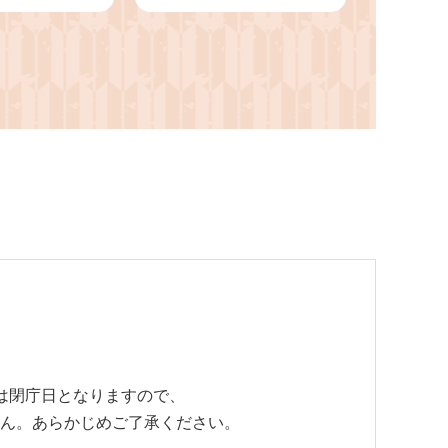
2kg（令和8年8月中旬
～9月中旬頃発送）【先
行受付 先行予約 岡山県
備前市産 オーロラブラ
ック 露地栽培 約2kg 樹
上完熟】
では閉庁日となりますので、
せん。あらかじめご了承ください。