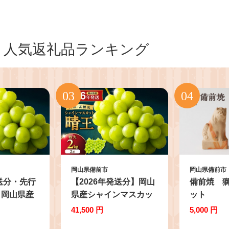
人気返礼品ランキング
岡山県備前市
岡山県備前市
発送分・先行
【2026年発送分】岡山
備前焼 
】岡山県産
県産シャインマスカッ
ット
スカット
ト 「晴王」秀品（特大
41,500 円
5,000 円
秀品 大
サイズ2房・約2kg）