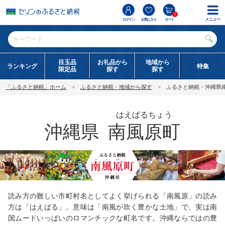
0
メニュー
ログイン
お気に入り
カート
目玉品
お礼品から
地域から
ランキング
特集
限定品
探す
探す
「ふるさと納税」ホーム
ふるさと納税・地域から探す
ふるさと納税・沖縄県
はえばるちょう
沖縄県
南風原町
読み方の難しい市町村名としてよく挙げられる「南風原」の読み
方は「はえばる」。意味は「南風が吹く豊かな土地」で、実は南
国ムードいっぱいのロマンチックな町名です。沖縄ならではの豊