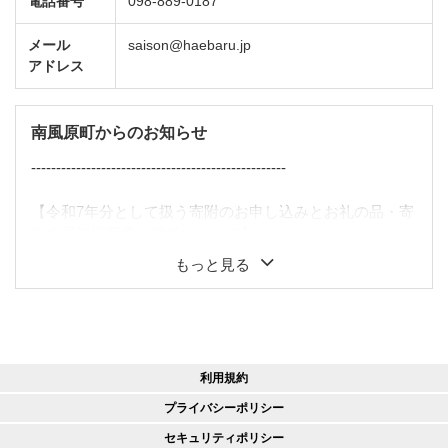
電話番号
098-889-0187
メール
saison@haebaru.jp
アドレス
南風原町からのお知らせ
---------------------------------------------------
【令和7年分として扱う寄附のお申し込みとお礼の品・寄
附金受領証明書の発送について】
もっと見る
・年末は寄附件数が多く非常に混雑します。クレジット
カード決済の遅滞により、年内の寄附にならない場合も
ございますので、十分余裕を持ったご利用をおすすめし
ます。
・12月1日（月）以降のお申し込みについては、お礼の品
利用規約
の発送が来年以降になる可能性もございます（それ以前
のお申し込みでも年内の発送が保証されるものではあり
プライバシーポリシー
ませんのでご了承ください）。
セキュリティポリシー