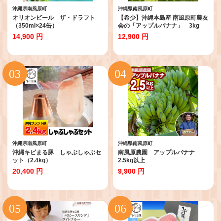
沖縄県南風原町
沖縄県南風原町
オリオンビール ザ・ドラフト
【希少】沖縄本島産 南風原町農友
（350ml×24缶）
会の「アップルバナナ」 3kg
14,900 円
12,900 円
沖縄県南風原町
沖縄県南風原町
沖縄キビまる豚 しゃぶしゃぶセ
南風原農園 アップルバナナ
ット（2.4kg）
2.5kg以上
20,400 円
9,900 円