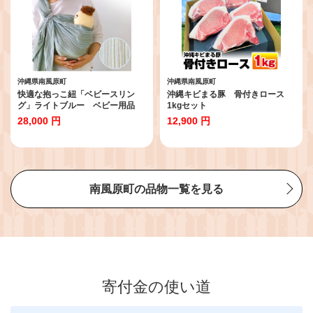
沖縄県南風原町
沖縄県南風原町
快適な抱っこ紐「ベビースリン
沖縄キビまる豚 骨付きロース
グ」ライトブルー ベビー用品
1kgセット
出産祝い
28,000 円
12,900 円
南風原町の品物一覧を見る
寄付金の使い道