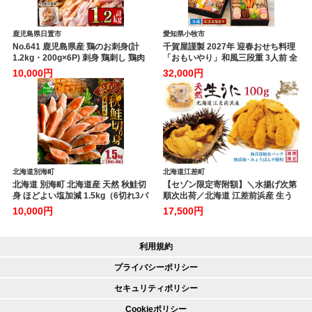
鹿児島県日置市
愛知県小牧市
No.641 鹿児島県産 鶏のお刺身(計
千賀屋謹製 2027年 迎春おせち料理
1.2kg・200g×6P) 刺身 鶏刺し 鶏肉
「おもいやり」和風三段重 3人前 全
お肉 小分け 個包装 晩酌 おつまみ お
38品 冷蔵 おせち料理 年内配送 お節
10,000円
32,000円
かず 冷凍 【やきにく茶屋和昇】
冷蔵おせち 人気 [035S02]
北海道別海町
北海道江差町
北海道 別海町 北海道産 天然 秋鮭切
【セゾン限定寄附額】＼水揚げ次第
身 ほどよい塩加減 1.5kg（6切れ3パ
順次出荷／北海道 江差前浜産 生う
ック）【MT000TS00】
に 100g【天然・無添加・みょうば
10,000円
17,500円
ん不使用】令和8年 江差産キタム
ラサキウニ 日本海熊石産海洋深層
水 塩水ウニ 素材を生かした自然
利用規約
の味 国産うに 雲丹 100グラム
パック個包装
プライバシーポリシー
セキュリティポリシー
Cookieポリシー