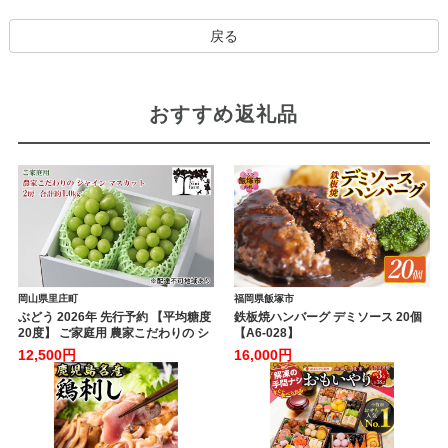
戻る
おすすめ返礼品
岡山県里庄町
福岡県飯塚市
ぶどう 2026年 先行予約 【平均糖度
鉄板焼ハンバーグ デミソース 20個
20度】 ご家庭用 農家こだわりの シ
【A6-028】
ャイン マスカット 2房 合計約1.0kg
12,500円
16,000円
ブドウ 葡萄 岡山県産 国産 フルーツ
果物 【 Nini farm 農家 直送 】