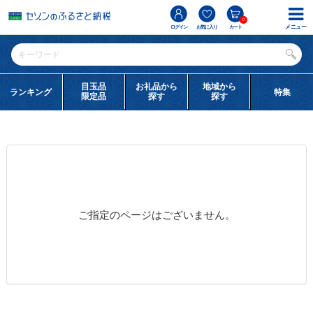
0
メニュー
ログイン
お気に入り
カート
目玉品
お礼品から
地域から
ランキング
特集
限定品
探す
探す
ご指定のページはございません。