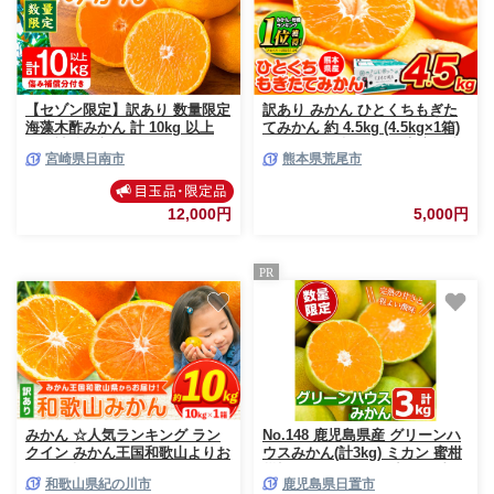
【セゾン限定】訳あり 数量限定
訳あり みかん ひとくちもぎた
海藻木酢みかん 計 10kg 以上
てみかん 約 4.5kg (4.5kg×1箱)
傷み補償分入り フルーツ 果物
S-3Sサイズ 訳あり ご家庭用 熊
宮崎県日南市
熊本県荒尾市
くだもの 柑橘 みかん 国産 期間
本県産 （荒尾市産含む） 期間
限定 みかんジュース 食品 家庭
限定 フルーツ 果物 旬 冬 柑橘
用 自宅用 B品 わけあり オレン
小玉 みかん《9月下旬-12月下旬
12,000円
5,000円
ジ デザート おやつ おすすめ お
頃出荷》
すそ分け ご褒美 産地直送 宮崎
県 日南市 送料無料_BB177-26
PR
みかん ☆人気ランキング ラン
No.148 鹿児島県産 グリーンハ
クイン みかん王国和歌山よりお
ウスみかん(計3kg) ミカン 蜜柑
届け！ 訳ありみかん サイズ不
柑橘 果物 フルーツ 小ぶり 青果
和歌山県紀の川市
鹿児島県日置市
選別 選べる内容量 約10kg たっ
鹿児島 ギフト 贈答【黒川農