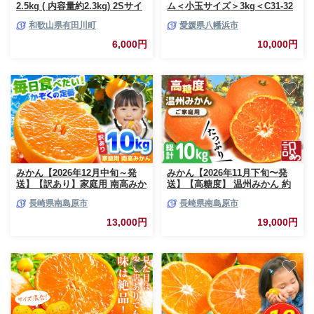
2.5kg ( 内容量約2.3kg) 2Sサイ
ム＜小玉サイズ＞3kg＜C31-32
ズ以下 秀品 優品 混合 有田みか
＞_ みかん 蜜柑 ミカン フルー
和歌山県有田川町
愛媛県八幡浜市
ん 和歌山県産 産地直送 家庭用
ツ 果物 くだもの 人気 美味しい
［2026年11月中旬頃より順次出
柑橘類 柑橘 愛媛県 八幡浜市 ふ
6,000円
10,000円
荷予定］［みかんの会］
るさと 【1424406】
YWTAC021
みかん【2026年12月中旬～発
みかん【2026年11月下旬〜発
送】【訳あり】家庭用 南高みか
送】【高糖度】 温州みかん 約
ん 10kg / みかん ミカン みかん
10kg（傷もの） / みかん 果物
長崎県南島原市
長崎県南島原市
ミカン ミカン 蜜柑 果物 くだも
フルーツ 柑橘 蜜柑 ミカン ミカ
の フルーツ 甘い 不揃い 訳あり
ン くだもの mikan 国産 訳あり
13,000円
19,000円
訳アリ 10kg 長崎県 国産 mikan
/ 南島原市 / 南島原果物屋
柑橘 ★ / 南島原市 / 南高果樹農
[SCV015]
業協同組合 [SGI002]