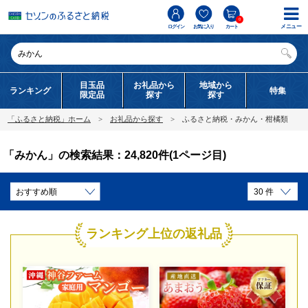
0
メニュー
ログイン
お気に入り
カート
目玉品
お礼品から
地域から
ランキング
特集
限定品
探す
探す
「ふるさと納税」ホーム
お礼品から探す
ふるさと納税・みかん・柑橘類
「みかん」の検索結果：24,820件(1ページ目)
ランキング上位の返礼品