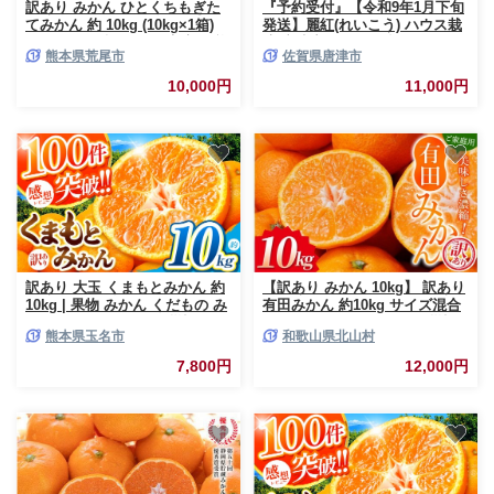
訳あり みかん ひとくちもぎた
『予約受付』【令和9年1月下旬
てみかん 約 10kg (10kg×1箱)
発送】麗紅(れいこう) ハウス栽
S-3Sサイズ 訳あり ご家庭用 熊
培 唐津産 2.5kg 混合サイズ み
熊本県荒尾市
佐賀県唐津市
本県産 （荒尾市産含む） 期間
かん 蜜柑 柑橘 果物 フルーツ
限定 フルーツ 果物 旬 冬 柑橘
10,000円
11,000円
小玉 みかん《9月下旬-12月下旬
頃出荷》
訳あり 大玉 くまもとみかん 約
【訳あり みかん 10kg】 訳あり
10kg | 果物 みかん くだもの み
有田みかん 約10kg サイズ混合
かん フルーツ みかん 柑橘 みか
/ フルーツ 果物 くだもの 柑橘
熊本県玉名市
和歌山県北山村
ん 柑橘類 みかん ミカン 家庭用
みかん ミカン オレンジ 温州ミ
みかん 熊本県 みかん 玉名市 み
カン みかん 名産地 甘い みかん
7,800円
12,000円
かん
ご家庭用 訳ありみかん 蜜柑 有
機質肥料100% 有田 産地直送
※2026年11月～2027年1月に順
次発送予定（お届け日指定不
可）※北海道・沖縄・離島への
配送不可【nuk138H】