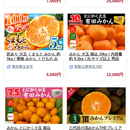
7,000円
25,000円
市 mikan みかん 贈答 ギフト
果物 フルーツ お取り寄せみか
ん 柑橘 甘い 高糖度 温州ミカン
石地みかん 大人気 高評価 秀品
みかん 産地直送 完熟みかん
mikan
訳あり 大玉 くまもと みかん 約
みかん 大玉 箱込 10kg ( 内容量
5kg | 果物 みかん くだもの み
約 9.2kg ) 2Lサイズ以上 秀品
かん フルーツ みかん 柑橘 みか
優品 混合 有田みかん 和歌山県
熊本県玉名市
和歌山県有田川町
ん 柑橘類 みかん ミカン 家庭用
産 産地直送 家庭用 みかんの会
みかん 熊本県 みかん 玉名市 み
みかん ミカン 蜜柑 温州みかん
5,000円
12,000円
かん
柑橘 果物 フルーツ 人気 和歌山
県 どっこいしょ 果実 甘味 酸味
［2026年11月中旬より順次出荷
予定］
みかん とにかく小玉 箱込
三代目の頂みかんTHEプレミア