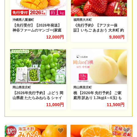
沖縄県八重瀬町
福岡県大木町
【先行受付】【2026年発送】
《先行予約》【アフター保
神谷ファームのマンゴー(家庭
証】いちご あまおう 大木町 約
用)約1Kg - 先行予約 沖縄県産
250g×4パック 合計1000g
12,000円
9,000円
産地直送 南国フルーツ 旬の味
【2027年1月～3月に順次出荷
覚 季節の果物 ご自宅用 沖縄マ
予定】 CB223
ンゴー 沖縄県 八重瀬町
岡山県里庄町
岡山県里庄町
【2026年先行予約】 ぶどう 岡
桃 【2026年 先行予約】 ご家
山県産 たたらみねらる シャイ
庭用 訳あり 1.3kg(4～6玉) も
ンマスカット 1房(約600g)
も モモ 国産 岡山 白桃 フルー
11,000円
11,500円
《2026年8月下旬-10月下旬頃
ツ 果物 旬 岡山県 里庄町 送料
出荷》 葡萄 ブドウ フルーツ
無料 早生 中生種 犬塚農園
果物 スイーツ 数量限定 期間限
定 岡山 里庄町