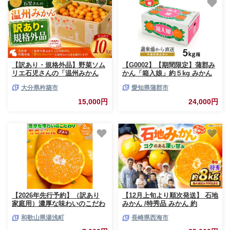
【訳あり・規格外品】野菜ソム
【G0002】【期間限定】蒲郡み
リエ石児さんの「温州みかん
かん「箱入娘」約５kg みかん
10kg」／ ミカン みかん 蜜柑
温室みかん 温室 ハウス栽培 早
大分県杵築市
愛知県蒲郡市
柑橘 10kg 10キロ 柑橘類 訳あ
生みかん 宮川早生 箱入娘 てん
り 甘い 温州みかん フルーツ 先
ば娘 青島 せとか はるみ デコポ
15,000円
24,000円
行予約 11月 12月 1月 11月発送
ン 樹熟デコポン 化粧箱 中晩柑
12月発送 1月発送 ＜103-037＞
愛知県産 蒲郡 ガマゴオリ フル
ーツ 果物 デザート おすすめ 美
味しい ジューシー お歳暮 お中
元 果汁たっぷり さわやか お手
軽
【2026年先行予約】（訳あり
【12月上旬より順次発送】 石地
家庭用）濃厚な味わいのこだわ
みかん /特秀品 みかん 約
り 有田みかん 2kg (早生みか
8kg（傷み保証分300g含む）＜
和歌山県湯浅町
長崎県西海市
ん・大小混合)_EA6032n
川添みかん園＞ [CCT008] 長崎
みかん ミカン 西海 みかん 西海