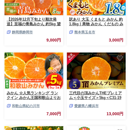
【2026年12月下旬より順次発
訳あり 大玉 くまもと みかん 約
送】至福の青島みかん 約5kg 望
1.8kg | 果物 みかん くだもの み
月自然農園 静岡県貯蔵ミカン品
かん フルーツ みかん 柑橘 みか
静岡県静岡市
熊本県玉名市
評会優秀賞 フルーツ 柑橘 オレ
ん 柑橘類 みかん ミカン 家庭用
ンジ みかん◆
みかん 熊本県 みかん 玉名市 み
9,000円
3,000円
かん
みかん ☆人気ランキング ラン
三代目の頂みかんTHEプレミア
クイン みかん王国和歌山よりお
ム＜小玉サイズ＞5kg＜C31-19
届け！ 訳ありみかん サイズ不
＞【1088576】 YWTAC010
和歌山県紀の川市
愛媛県八幡浜市
選別 選べる内容量 約5kg たっ
ぷり ご家庭用 2L～2S 産地直送
7,000円
13,000円
みかん 旬 蜜柑 ミカン 柑橘 果
物 フルーツ 和歌山県 紀の川市