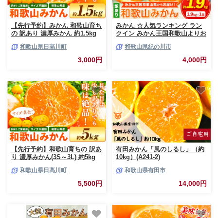
【先行予約】みかん 和歌山育ち
みかん ☆人気ランキング ラン
の 訳あり 濃厚みかん 約1.5kg
クイン みかん王国和歌山よりお
《11月上旬-12月末頃に発送(土
届け！ 訳ありみかん サイズ不
和歌山県日高川町
和歌山県紀の川市
日祝を除く)》和歌山県 日高川
選別 選べる内容量 お試し!約
町 柑橘類 柑橘 果物 フルーツ
1.9kg たっぷり ご家庭用 2L～
3,000円
4,000円
ミカン 訳ありみかん 家庭用 お
2S 産地直送 みかん 旬 蜜柑 ミ
試し お取り寄せフルーツ みか
カン 柑橘 果物 フルーツ 和歌山
ん
県 紀の川市 お試し
【先行予約】和歌山育ちの 訳あ
有田みかん「風のしるし」（約
り 濃厚みかん(3S～3L) 約5kg
10kg）(A241-2)
《11月上旬-12月末頃に発送(土
和歌山県日高川町
和歌山県有田市
日祝を除く)》和歌山県 日高川
町 柑橘類 柑橘 果物 フルーツ
5,500円
14,000円
ミカン 訳ありみかん 家庭用 お
取り寄せフルーツ みかん