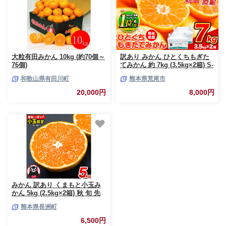
大粒有田みかん 10kg (約70個～
訳あり みかん ひとくちもぎた
76個)
てみかん 約 7kg (3.5kg×2箱) S-
3Sサイズ 訳あり ご家庭用 熊本
和歌山県有田川町
熊本県荒尾市
県産 （荒尾市産含む） 期間限
定 フルーツ 果物 旬 冬 柑橘 小
20,000円
8,000円
玉 みかん《9月下旬-12月下旬頃
出荷》
みかん 訳あり くまもと小玉み
かん 5kg (2.5kg×2箱) 秋 旬 先
行予約 ちょっと訳あり 不揃い
熊本県長洲町
傷 ご家庭用 SDGs 小玉 たっぷ
り 熊本県 産 S-3Sサイズ フル
6,500円
ーツ 旬 柑橘 長洲町 温州みかん