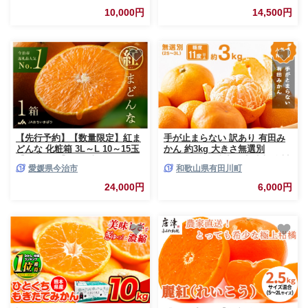
ぷり ご家庭用 2L～2S 産地直送
園】
10,000円
14,500円
みかん 旬 蜜柑 ミカン 柑橘 果
物 フルーツ 和歌山県 紀の川市
【先行予約】【数量限定】紅ま
手が止まらない 訳あり 有田み
どんな 化粧箱 3L～L 10～15玉
かん 約3kg 大きさ無選別
【KC00620】12月上旬～下旬に
（2S〜3L） 糖度11度以上 鳴川
愛媛県今治市
和歌山県有田川町
順次発送予定 まどんな 愛媛 紅
農園 ［2026年11月以降発送
まどんな マドンナ まどんな み
予定］｜訳あり 家庭用 わけあ
24,000円
6,000円
かん 愛媛県 果物 フルーツ みか
り みかん 果物 みかん フルーツ
ん 年内発送 甘い 高級 柑橘類
みかん 和歌山 みかん 柑橘類 み
紅マドンナ
かん 和歌山県産 みかん 有田 み
かん【みかん ミカン mikan 有
田みかん ミカン みかん ミカン
みかん ミカン みかん 蜜柑 みか
ん ミカン】