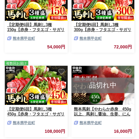
【定期便6回】馬刺し3種
【定期便6回】馬刺し3種
150g【赤身・フタエゴ・サガリ
300g【赤身・フタエゴ・サガリ
各50g】【熊本と畜】- 醤油付き
各100g】【熊本と畜】- 醤油付
熊本県甲佐町
熊本県甲佐町
小分け 盛り合わせ セット 食べ
き 小分け 盛り合わせ セット 熊
きりサイズ 熊本 冷凍 馬肉 食べ
本 冷凍 馬肉 食べ比べ おつまみ
54,000円
72,000円
比べ おつまみ 晩酌 おすすめ 甲
晩酌 おすすめ 甲佐町【価格改
佐町
定】
複数回お届け
品切れ中
【定期便6回】馬刺し3種
熊本馬刺【やわらか赤身 450g
450g【赤身・フタエゴ・サガリ
以上、馬刺し醤油、生姜、にん
各150g】【熊本と畜】- 醤油付
にく付き】【熊本と畜】 - 馬肉
熊本県甲佐町
熊本県甲佐町
き 小分け 盛り合わせ セット 大
馬刺し 赤身 ランプ肉 やわらか
容量 熊本 冷凍 馬肉 食べ比べ
冷凍 おかず おつまみ 醤油付き
108,000円
16,000円
おつまみ 晩酌 おすすめ 甲佐町
熊本県 甲佐町