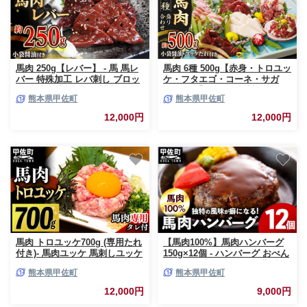
馬肉 250g【レバー】 - 馬 馬レ
馬肉 6種 500g【赤身・トロユッ
バー 特殊加工 レバ刺し ブロッ
ケ・フタエゴ・コーネ・サガ
ク 冷凍 馬刺し お肉 醤油付 低
リ・ハツ】- 馬肉 特殊加工 低温
熊本県甲佐町
熊本県甲佐町
温調理 生食食感 人気 おすすめ
調理 馬刺し 熊本 盛り合わせ バ
熊本県 甲佐町
ラエティーセット 詰め合わせセ
12,000円
12,000円
ット 人気部位 醬油付 おすすめ
熊本県 甲佐町
馬肉 トロユッケ700g (専用たれ
【馬肉100%】馬肉ハンバーグ
付き)- 馬肉ユッケ 馬刺しユッケ
150g×12個 - ハンバーグ おべん
特殊加工 低温調理 レア食感 自
とう お弁当 おかず 個包装 小分
熊本県甲佐町
熊本県甲佐町
家製タレ付 冷凍 人気 おすすめ
け 人気 1.8kg 冷凍 おすすめ お
熊本県 甲佐町【価格改定X】
取り寄せ 焼くだけ 国内製造 総
12,000円
9,000円
菜 甲佐町【価格改定】