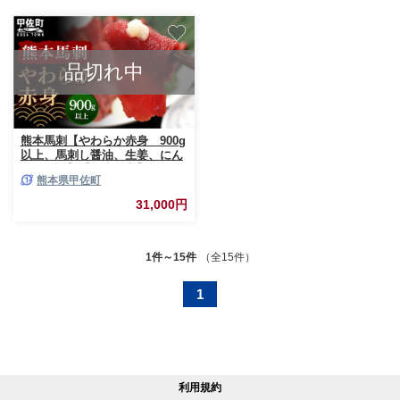
品切れ中
熊本馬刺【やわらか赤身 900g
以上、馬刺し醤油、生姜、にん
にく付き】【熊本と畜】 - 馬肉
熊本県甲佐町
馬刺し 赤身 ランプ肉 やわらか
冷凍 おかず おつまみ 醤油付き
31,000円
熊本県 甲佐町
1件～15件
（全15件）
1
利用規約