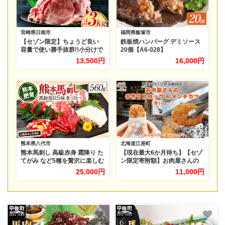
宮崎県日南市
福岡県飯塚市
【セゾン限定】ちょうど良い
鉄板焼ハンバーグ デミソース
容量で使い勝手抜群!!小分けで
20個【A6-028】
便利 数量限定 豚 切り落とし
13,500円
16,000円
計3kg お肉 豚肉 ポーク 国産
小分け 真空パック 個包装 万能
食材 おすすめ おかず 食品 炒
め物 お弁当 豚丼 豚しゃぶ し
ゃぶしゃぶ 焼肉 お祝い 記念日
ギフト 贈り物 贈答 プレゼント
おすそ分け 宮崎県 日南市 送料
無料_BCV1-24
熊本県八代市
北海道江差町
熊本馬刺し 高級赤身 霜降り た
【現在最大6か月待ち】【セゾ
てがみ など5種を贅沢に楽しむ
ン限定寄附額】お肉屋さんの
セットに馬刺しユッケ付き
手作りコロッケ＆メンチカツ
25,000円
11,000円
（各10個） 創業70年マルミ
笹浪精肉店 こだわりの北海
道産材料 簡単調理 揚げる
だけでお店の味 冷凍コロッ
ケ 冷凍メンチカツ