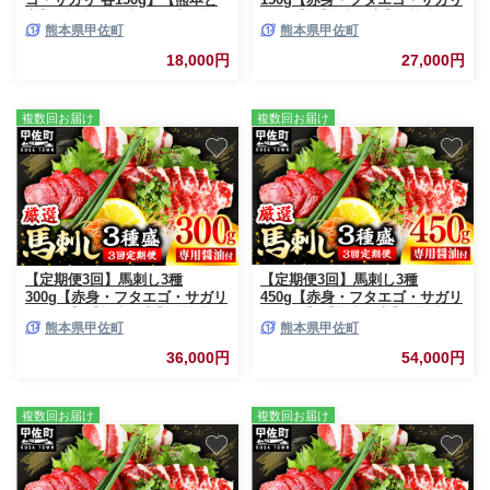
畜】- 醤油付き 小分け 盛り合わ
各50g】【熊本と畜】- 醤油付き
熊本県甲佐町
熊本県甲佐町
せ セット 大容量 熊本 冷凍 馬
小分け 盛り合わせ セット 食べ
肉 食べ比べ おつまみ 晩酌 おす
きりサイズ 熊本 冷凍 馬肉 食べ
18,000円
27,000円
すめ 甲佐町
比べ おつまみ 晩酌 おすすめ 甲
佐町
複数回お届け
複数回お届け
【定期便3回】馬刺し3種
【定期便3回】馬刺し3種
300g【赤身・フタエゴ・サガリ
450g【赤身・フタエゴ・サガリ
各100g】【熊本と畜】- 醤油付
各150g】【熊本と畜】- 醤油付
熊本県甲佐町
熊本県甲佐町
き 小分け 盛り合わせ セット 熊
き 小分け 盛り合わせ セット 大
本 冷凍 馬肉 食べ比べ おつまみ
容量 熊本 冷凍 馬肉 食べ比べ
36,000円
54,000円
晩酌 おすすめ 甲佐町【価格改
おつまみ 晩酌 おすすめ 甲佐町
定】
複数回お届け
複数回お届け