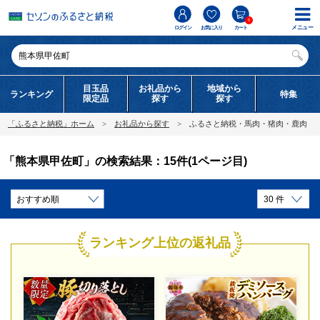
0
メニュー
ログイン
お気に入り
カート
目玉品
お礼品から
地域から
ランキング
特集
限定品
探す
探す
「ふるさと納税」ホーム
お礼品から探す
ふるさと納税・馬肉・猪肉・鹿肉
「熊本県甲佐町」の検索結果：15件(1ページ目)
ランキング上位の返礼品