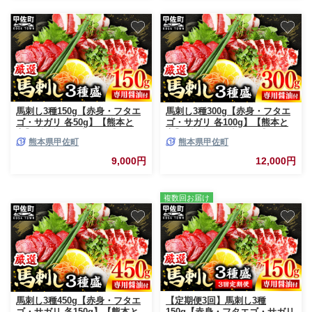
馬刺し3種150g【赤身・フタエ
馬刺し3種300g【赤身・フタエ
ゴ・サガリ 各50g】【熊本と
ゴ・サガリ 各100g】【熊本と
畜】- 醤油付き 小分け 盛り合わ
畜】- 醤油付き 小分け 盛り合わ
熊本県甲佐町
熊本県甲佐町
せ セット 食べきりサイズ 熊本
せ セット 熊本 冷凍 馬肉 食べ
冷凍 馬肉 食べ比べ おつまみ 晩
比べ おつまみ 晩酌 おすすめ 甲
9,000円
12,000円
酌 おすすめ 甲佐町
佐町【価格改定】
複数回お届け
馬刺し3種450g【赤身・フタエ
【定期便3回】馬刺し3種
ゴ・サガリ 各150g】【熊本と
150g【赤身・フタエゴ・サガリ