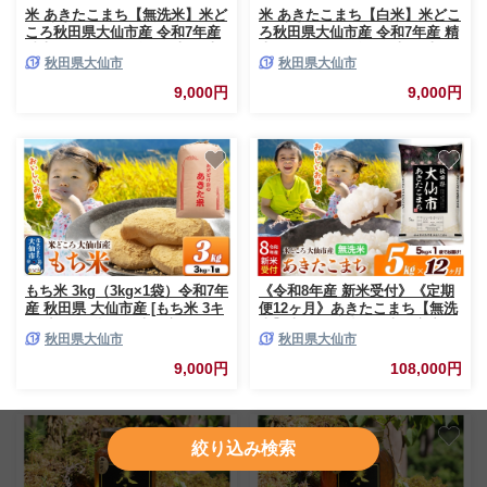
米 あきたこまち【無洗米】米ど
米 あきたこまち【白米】米どこ
ころ秋田県大仙市産 令和7年産
ろ秋田県大仙市産 令和7年産 精
精米 5kg（5kg×1袋） [米 お米
米 5kg（5kg×1袋） [米 お米 こ
秋田県大仙市
秋田県大仙市
こめ 無洗米 精米 あきたこまち
め 白米 精米 あきたこまち ブラ
ブランド米 通算18回 特A 小分
ンド米 通算18回 特A 小分け ご
9,000円
9,000円
け ご飯 ごはん 米どころ 秋田県
飯 ごはん 米どころ 秋田県産 大
産 大仙市]
仙市]
もち米 3kg（3kg×1袋）令和7年
《令和8年産 新米受付》《定期
産 秋田県 大仙市産 [もち米 3キ
便12ヶ月》あきたこまち【無洗
ロ 小分け 秋田県 大仙市]
米】米どころ秋田県大仙市産 あ
秋田県大仙市
秋田県大仙市
きたこまち5kg（5kg×1袋） [米
お米 こめ 無洗米 精米 あきたこ
9,000円
108,000円
まち ブランド米 通算23回 特A
小分け ご飯 ごはん 米どころ 秋
田県産 大仙市]