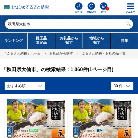
0
メニュー
ログイン
お気に入り
カート
目玉品
お礼品から
地域から
ランキング
特集
限定品
探す
探す
「ふるさと納税」ホーム
お礼品から探す
ふるさと納税・お礼の品一覧
「秋田県大仙市」の検索結果：1,060件(1ページ目)