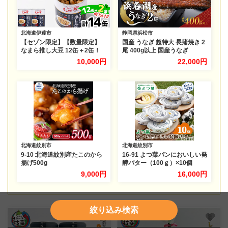
北海道伊達市
静岡県浜松市
【セゾン限定】【数量限定】
国産 うなぎ 超特大 長蒲焼き 2
なまら推し大豆 12缶＋2缶！
尾 400g以上 国産うなぎ
10,000円
22,000円
北海道紋別市
北海道紋別市
9-10 北海道紋別産たこのから
16-91 よつ葉パンにおいしい発
揚げ500g
酵バター（100ｇ）×10個
9,000円
16,000円