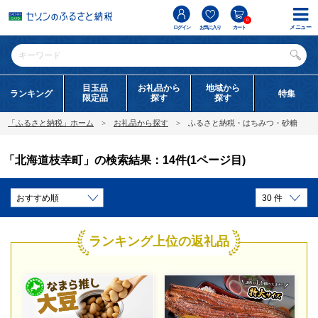
0
メニュー
ログイン
お気に入り
カート
目玉品
お礼品から
地域から
ランキング
特集
限定品
探す
探す
「ふるさと納税」ホーム
お礼品から探す
ふるさと納税・はちみつ・砂糖
「北海道枝幸町」の検索結果：14件(1ページ目)
ランキング上位の返礼品