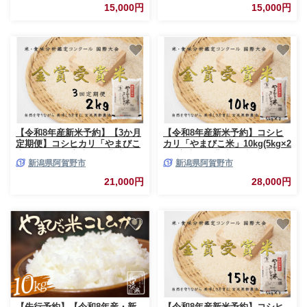
家直送 新潟県 米 こめ コメ 新
め コメ 新米 新米予約 令和８年
15,000円
15,000円
米 新米予約 令和8年度産 10月
度産 10月中旬より順次発送予定
中旬より順次発送予定 1P06015
1P02015
【令和8年産新米予約】【3か月
【令和8年産新米予約】コシヒ
定期便】コシヒカリ「やまびこ
カリ「やまびこ米」10kg(5kg×2
米」2kg×3回 玄米黒酢農法 金
袋) 玄米黒酢農法 金賞受賞 特別
新潟県阿賀野市
新潟県阿賀野市
賞受賞 特別栽培米 白米 精米 農
栽培米 白米 精米 農家直送 新潟
家直送 新潟県 米 こめ コメ 新
県 米 こめ コメ 新米 新米予約
21,000円
28,000円
米 新米予約 令和８年度産 10月
令和8年度産 10月中旬より順次
中旬より順次発送予定 1P07021
発送予定 1P03028
【先行予約】【令和8年産・新
【令和8年産新米予約】コシヒ