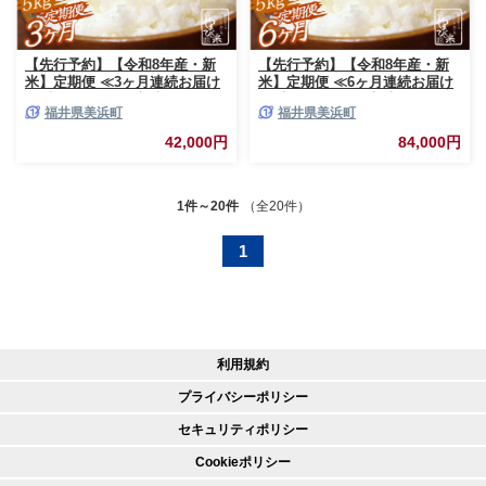
【先行予約】【令和8年産・新
【先行予約】【令和8年産・新
米】定期便 ≪3ヶ月連続お届け
米】定期便 ≪6ヶ月連続お届け
≫ 米 コシヒカリ 新庄やまびこ
≫ 米 コシヒカリ 新庄やまびこ
福井県美浜町
福井県美浜町
米（白米）5kg × 3回 計
米（白米）5kg × 6回 計
15kg【2026年10月以降順次発
30kg【2026年10月以降順次発
42,000円
84,000円
送予定】特A 白米 こめ コメ お
送予定】特A 白米 こめ コメ お
米 おこめ こしひかり 5キロ 10
米 おこめ こしひかり 5キロ 10
キロ 定期便 選べる配送月 おす
キロ 定期便 おすすめ 選べる配
すめ お米ならこれ 産地直送
送月 お米ならこれ 産地直送
1件～20件
（全20件）
[m23-d003]
[m23-h002]
1
利用規約
プライバシーポリシー
セキュリティポリシー
Cookieポリシー