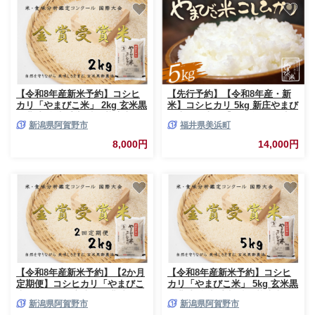
【令和8年産新米予約】コシヒ
【先行予約】【令和8年産・新
カリ「やまびこ米」 2kg 玄米黒
米】コシヒカリ 5kg 新庄やまび
酢農法 金賞受賞 特別栽培米 白
こ米（白米）【2026年10月以降
新潟県阿賀野市
福井県美浜町
米 精米 農家直送 新潟県 米 こ
順次発送予定】特A 白米 こめ
め コメ 新米 新米予約 令和8年
コメ お米 おこめ こしひかり 5
8,000円
14,000円
度産 10月中旬より順次発送予定
キロ 10キロ おすすめ 選べる配
1P01008
送月 お米ならこれ 産地直送
[m23-a022]
【令和8年産新米予約】【2か月
【令和8年産新米予約】コシヒ
定期便】コシヒカリ「やまびこ
カリ「やまびこ米」 5kg 玄米黒
米」2kg×2回 玄米黒酢農法 金
酢農法 金賞受賞 特別栽培米 白
新潟県阿賀野市
新潟県阿賀野市
賞受賞 特別栽培米 白米 精米 農
米 精米 農家直送 新潟県 米 こ