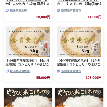
米】 コシヒカリ 10kg 新庄やま
カリ「やまびこ米」15kg(5kg×3
びこ米（白米）【2026年10月以
袋) 玄米黒酢農法 金賞受賞 特別
福井県美浜町
新潟県阿賀野市
降順次発送予定】特A 白米 こめ
栽培米 白米 精米 農家直送 新潟
コメ お米 おこめ こしひかり 5
県 米 こめ コメ 新米 新米予約
28,000円
41,000円
キロ 10キロ 選べる配送月 おす
令和8年度産 10月中旬より順次
すめ お米ならこれ 産地直送
発送予定 1P05041
[m23-b009]
【令和8年産新米予約】【4か月
【令和8年産新米予約】【8か月
定期便】コシヒカリ「やまびこ
定期便】コシヒカリ「やまびこ
米」5kg×4回 玄米黒酢農法 金
米」5kg×8回 玄米黒酢農法 金
新潟県阿賀野市
新潟県阿賀野市
賞受賞 特別栽培米 白米 精米 農
賞受賞 特別栽培米 白米 精米 農
家直送 新潟県 米 こめ コメ 新
家直送 新潟県 米 こめ コメ 新
55,000円
108,000円
米 新米予約 令和8年度産 10月
米 新米予約 令和8年度産 10月
中旬より順次発送予定 1P08055
中旬より順次発送予定 1P09108