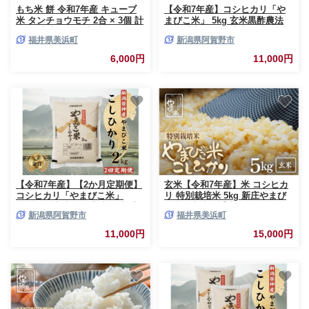
もち米 餅 令和7年産 キューブ
【令和7年産】コシヒカリ「や
米 タンチョウモチ 2合 × 3個 計
まびこ米」 5kg 玄米黒酢農法
900g 真空パック 新庄やまびこ
金賞受賞 特別栽培米 白米 精米
福井県美浜町
新潟県阿賀野市
米（もち米 白米） [m23-a010]
農家直送 新潟県 米 こめ コメ
数量限定 1P02011
6,000円
11,000円
【令和7年産】【2か月定期便】
玄米【令和7年産】米 コシヒカ
コシヒカリ「やまびこ米」
リ 特別栽培米 5kg 新庄やまび
2kg×2回 玄米黒酢農法 金賞受
こ米（玄米）【米 5kg 選べる配
新潟県阿賀野市
福井県美浜町
賞 特別栽培米 白米 精米 農家直
送月 こめ こしひかり 人気品種
送 新潟県 米 こめ コメ 数量限
ブランド米 5キロ 玄米 おむす
11,000円
15,000円
定 1P06011
び 北陸 福井県 特栽米】[m23-
a016]