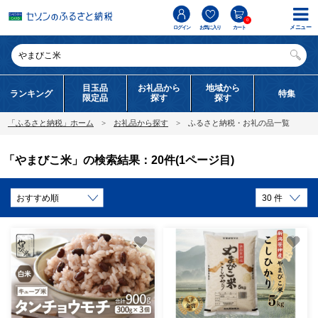
0
メニュー
ログイン
お気に入り
カート
目玉品
お礼品から
地域から
ランキング
特集
限定品
探す
探す
「ふるさと納税」ホーム
お礼品から探す
ふるさと納税・お礼の品一覧
「やまびこ米」の検索結果：20件(1ページ目)