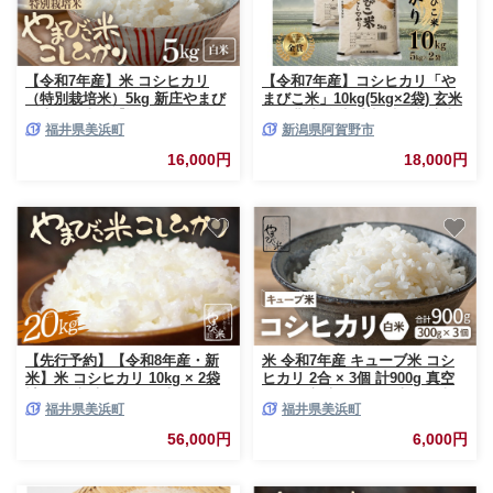
【令和7年産】米 コシヒカリ
【令和7年産】コシヒカリ「や
（特別栽培米）5kg 新庄やまび
まびこ米」10kg(5kg×2袋) 玄米
こ米（白米）【選べる配送月 こ
黒酢農法 金賞受賞 特別栽培米
福井県美浜町
新潟県阿賀野市
め こしひかり 人気品種 ブラン
白米 精米 農家直送 新潟県 米
ド米 5キロ 白米 精米 おむすび
こめ コメ 数量限定 1P03018
16,000円
18,000円
北陸 福井県 特栽米】 [m23-
a017]
【先行予約】【令和8年産・新
米 令和7年産 キューブ米 コシ
米】米 コシヒカリ 10kg × 2袋
ヒカリ 2合 × 3個 計900g 真空
計20kg 新庄やまびこ米（白
パック 新庄やまびこ米（白米）
福井県美浜町
福井県美浜町
米）【2026年10月以降順次発送
【化粧箱入り ギフト プレゼン
予定】選べる配送月 [m23-e002]
ト 母の日 父の日 お中元 お歳暮
56,000円
6,000円
BBQ 災害 対策 】 [m23-a009]