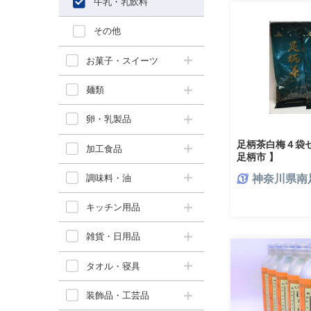
牛乳・乳飲料
その他
お菓子・スイーツ
麺類
卵・乳製品
足柄茶白梅４袋セ
加工食品
足柄市 】
調味料・油
神奈川県南
キッチン用品
雑貨・日用品
タオル・寝具
装飾品・工芸品