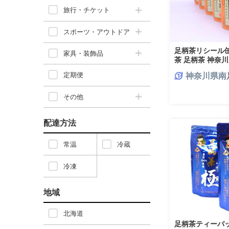
旅行・チケット
スポーツ・アウトドア
足柄茶リシール缶
家具・装飾品
茶 足柄茶 神奈
定期便
神奈川県南
その他
配達方法
常温
冷蔵
冷凍
地域
北海道
足柄茶ティーバッ