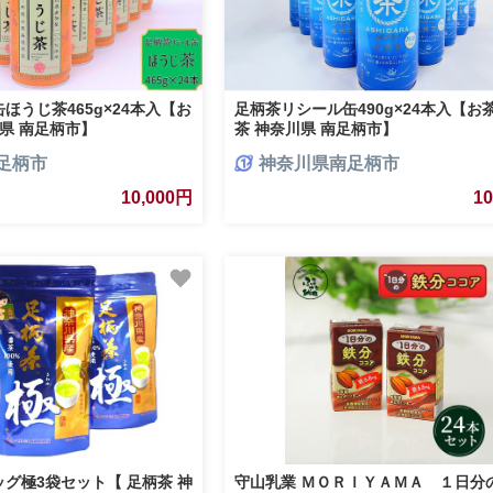
ほうじ茶465g×24本入【お
足柄茶リシール缶490g×24本入【お
川県 南足柄市】
茶 神奈川県 南足柄市】
足柄市
神奈川県南足柄市
10,000円
1
グ極3袋セット【 足柄茶 神
守山乳業 ＭＯＲＩＹＡＭＡ １日分