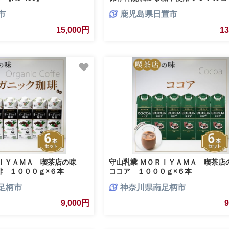
お米 国産【西酒造】
市
鹿児島県日置市
15,000円
1
ＲＩＹＡＭＡ 喫茶店の味
守山乳業 ＭＯＲＩＹＡＭＡ 喫茶
琲 １０００ｇ×６本
ココア １０００ｇ×６本
足柄市
神奈川県南足柄市
9,000円