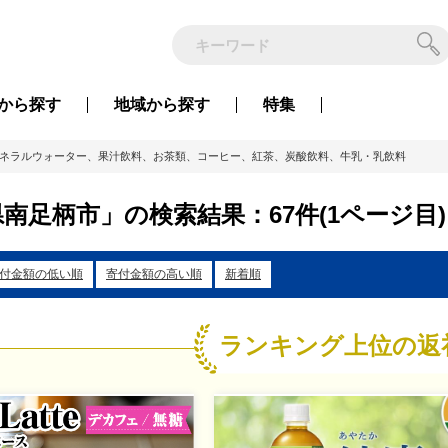
から
探す
地域から
探す
特集
ネラルウォーター、果汁飲料、お茶類、コーヒー、紅茶、炭酸飲料、牛乳・乳飲料
南足柄市」の検索結果：67件(1ページ目)
付金額の低い順
寄付金額の高い順
新着順
ランキング上位の返