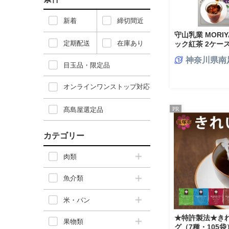
新着
締切間近
守山乳業 MORI
定期配送
在庫あり
ック紅茶 2ケース
料 神奈川県 南足
神奈川県南
目玉品・限定品
オンラインワンストップ対応
髙島屋選定品
PR
カテゴリー
肉類
魚介類
米・パン
★特許製法★き
果物類
グ（7種・105袋）