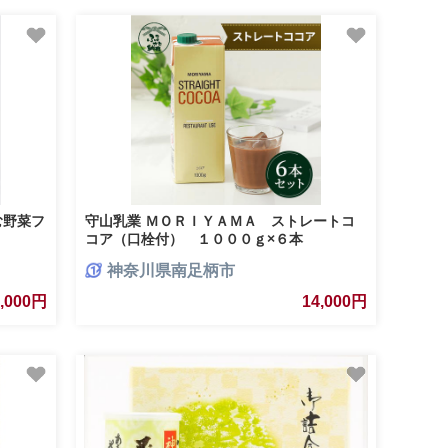
む野菜フ
守山乳業 ＭＯＲＩＹＡＭＡ ストレートコ
コア（口栓付） １０００ｇ×６本
神奈川県南足柄市
4,000円
14,000円