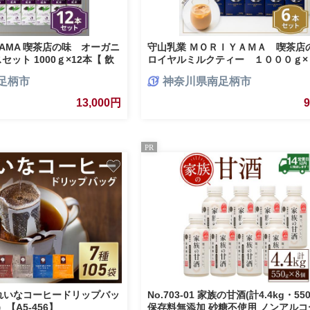
YAMA 喫茶店の味 オーガニ
守山乳業 ＭＯＲＩＹＡＭＡ 喫茶
セット 1000ｇ×12本【 飲
ロイヤルミルクティー １０００ｇ×
柄市 】
足柄市
神奈川県南足柄市
13,000円
PR
れいなコーヒードリップバッ
No.703-01 家族の甘酒(計4.4kg・550
【A5-456】
保存料無添加 砂糖不使用 ノンアルコ