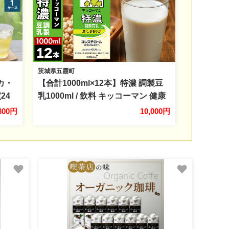
茨城県五霞町
コカ・
【合計1000ml×12本】特濃 調製豆
24
乳1000ml / 飲料 キッコーマン 健康
茶 茶
特濃 豆乳飲料 大豆 パック セット
,800円
10,000円
 健康
茨城県 五霞町
 送