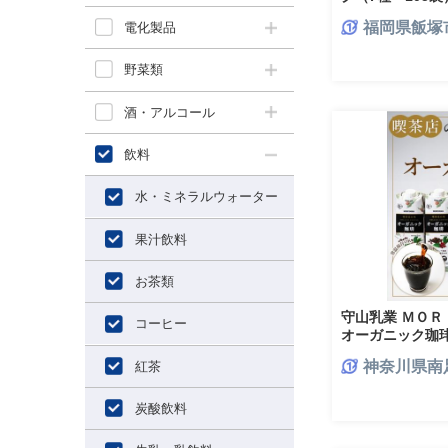
福岡県飯塚
電化製品
野菜類
酒・アルコール
飲料
水・ミネラルウォーター
果汁飲料
お茶類
守山乳業 ＭＯ
コーヒー
オーガニック珈
神奈川県南
紅茶
炭酸飲料