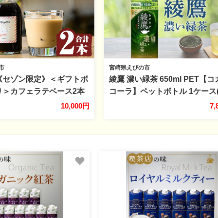
市
宮崎県えびの市
-S 《セゾン限定》＜ギフトボ
綾鷹 濃い緑茶 650ml PET【
り＞カフェラテベース2本
コーラ】ペットボトル 1ケース(
：無糖)【ヴォアラ珈琲】
本) セット お茶 緑茶 抹茶 日本
10,000円
7
乳 豆乳 飲み物 飲料 ドリ
葉 カテキン 内臓脂肪 皮下脂肪
ッド コーヒー アイスコー
機能性表示食品 宮崎県 えびの市
スカフェラテ
料無料