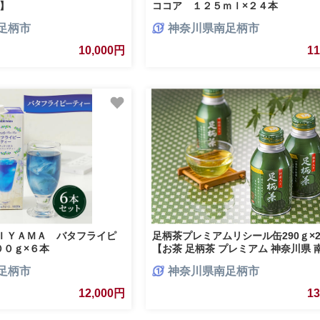
 】
ココア １２５ｍｌ×２４本
足柄市
神奈川県南足柄市
10,000円
1
ＲＩＹＡＭＡ バタフライピ
足柄茶プレミアムリシール缶290ｇ×2
００ｇ×６本
【お茶 足柄茶 プレミアム 神奈川県 
】
足柄市
神奈川県南足柄市
12,000円
1