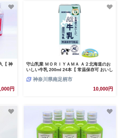
入【 神
守山乳業 ＭＯＲＩＹＡＭＡ Ａ２北海道のお
いしい牛乳 200ml 24本【 常温保存可 おいし
い 飲料 まとめ買い 神奈川県 南足柄市 】
神奈川県南足柄市
0,000円
10,000円