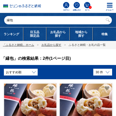
0
メニュー
ログイン
お気に入り
カート
目玉品
お礼品から
地域から
ランキング
特集
限定品
探す
探す
「ふるさと納税」ホーム
お礼品から探す
ふるさと納税・お礼の品一覧
「縁包」の検索結果：2件(1ページ目)