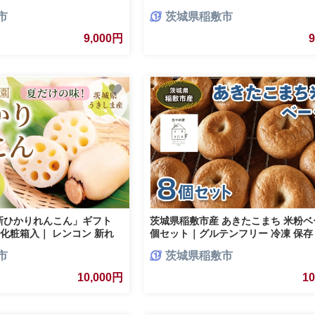
[1772]
市
茨城県稲敷市
9,000円
新ひかりれんこん」ギフト
茨城県稲敷市産 あきたこまち 米粉ベ
ズ) 化粧箱入｜ レンコン 新れ
個セット｜グルテンフリー 冷凍 保存
菜 浮島れんこん 稲敷 稲敷
[2334]
市
茨城県稲敷市
10,000円
1