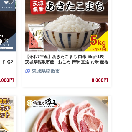
ス
【令和7年産】あきたこまち 白米 5kg×1袋
ンド 各2
茨城県稲敷市産｜おこめ 精米 直送 お米 産地
 各1
茨城 稲敷 [2258]
茨城県稲敷市
 一人暮
8,000円
8,000円