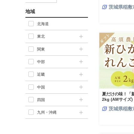
茨城県稲敷
地域
北海道
東北
関東
中部
近畿
中国
夏だけの味！「
2kg (AMサイ
四国
んこん 蓮根 根野
茨城県稲敷
[1742]
九州・沖縄