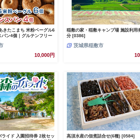
あきたこまち 米粉ベーグル6
稲敷の家・稲敷キャンプ場 施設利用券
スパン4個｜グルテンフリー
分 [0386]
332]
市
茨城県稲敷市
10,000円
1
ライド 入園招待券 2枚セッ
高須水産の佃煮詰合せ(6種) [0584]