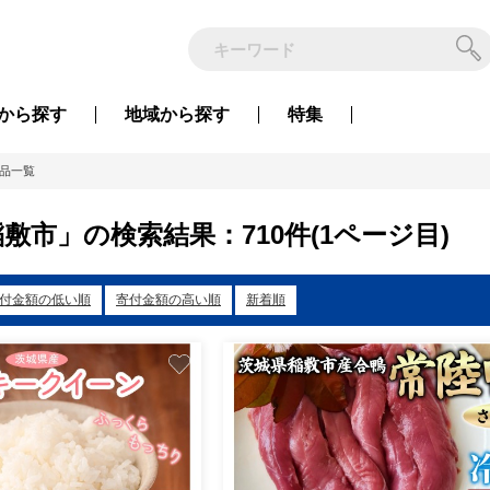
から
探す
地域から
探す
特集
品一覧
敷市」の検索結果：710件(1ページ目)
付金額の低い順
寄付金額の高い順
新着順