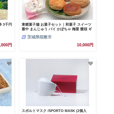
 3千円
東郷菓子舗 お菓子セット｜和菓子 スイーツ
最中 まんじゅう パイ かぼちゃ 梅栗 饅頭 ギ
フト 贈り物 [0114]
茨城県稲敷市
0,000円
10,000円
スポルトマスク /SPORTO MASK (2個入