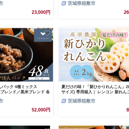
市
茨城県稲敷市
23,000円
2
パック 4種ミックス
夏だけの味！「新ひかりれんこん」2kg
(小豆ブレンド／黒米ブレンド 各
サイズ) 専用箱入｜ レンコン 新れん
レンド／十五穀ブレンド 各8
根 根野菜 浮島れんこん 稲敷 稲敷 [17
市
茨城県稲敷市
存 パックご飯 備蓄 一人暮
 [1615]
52,000円