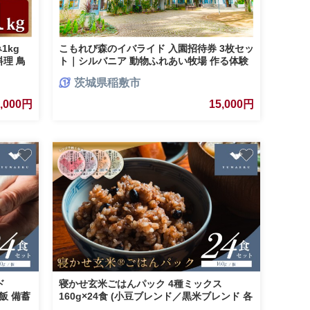
1kg
こもれび森のイバライド 入園招待券 3枚セッ
料理 鳥
ト｜シルバニア 動物ふれあい牧場 作る体験
ビレッジ バーベキュー 子供 ファミリー テー
茨城県稲敷市
マパーク 入場券 入園券 [1058]
9,000円
15,000円
ド
寝かせ玄米ごはんパック 4種ミックス
飯 備蓄
160g×24食 (小豆ブレンド／黒米ブレンド 各
8食、もち麦ブレンド／十五穀ブレンド 各4