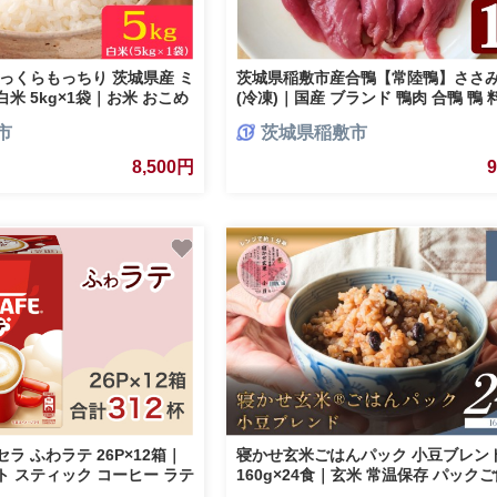
っくらもっちり 茨城県産 ミ
茨城県稲敷市産合鴨【常陸鴨】ささみ
米 5kg×1袋｜お米 おこめ
(冷凍)｜国産 ブランド 鴨肉 合鴨 鴨 
 [2254]
肉 かも肉 国産合鴨 [1996]
市
茨城県稲敷市
8,500円
ラ ふわラテ 26P×12箱｜
寝かせ玄米ごはんパック 小豆ブレン
ト スティック コーヒー ラテ
160g×24食｜玄米 常温保存 パックご
57]
一人暮らし レトルト 小豆 [1610]