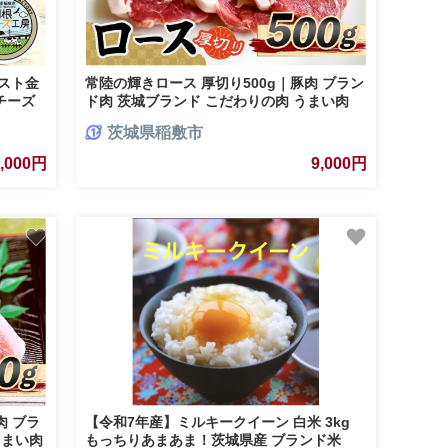
テスト金
常陸の輝きロース 厚切り500g｜豚肉 ブラン
チーズ
ド肉 茨城ブランド こだわりの肉 うまい肉
成 とけ
[1768]
茨城県稲敷市
968]
9,000円
9,000円
肉 ブラ
【令和7年産】ミルキークイーン 白米 3kg
うまい肉
もっちりあまあま！茨城県産 ブランド米