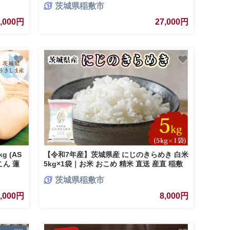
茨城県稲敷市
食)｜玄米 常温保存 パックご飯 備蓄 一人暮
らし レトルト 雑穀 [1614]
6,000円
27,000円
 (AS
【令和7年産】茨城県産 にじのきらめき 白米
こん 蓮
5kg×1袋｜お米 おこめ 精米 直送 産直 稲敷
43]
茨城 [2252]
茨城県稲敷市
8,000円
8,000円