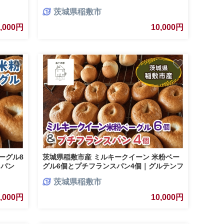
[1664]
茨城県稲敷市
9,000円
10,000円
ーグル8
茨城県稲敷市産 ミルキークイーン 米粉ベー
 パン
グル6個とプチフランスパン4個｜グルテンフ
リー 冷凍 保存 パン [2333]
茨城県稲敷市
0,000円
10,000円