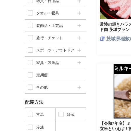
雑貨・日用品
タオル・寝具
常陸の輝きバラス
装飾品・工芸品
ド肉 茨城ブラン
[1770]
旅行・チケット
茨城県稲敷
スポーツ・アウトドア
家具・装飾品
定期便
その他
配達方法
常温
冷蔵
【令和7年産】ミ
冷凍
玄米といえば！茨城