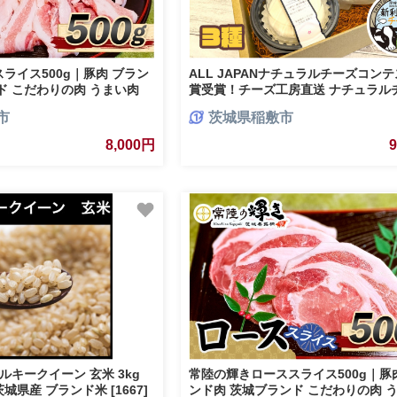
ライス500g｜豚肉 ブラン
ALL JAPANナチュラルチーズコン
ド こだわりの肉 うまい肉
賞受賞！チーズ工房直送 ナチュラル
詰合せ3種セット｜牧場 牛乳 発酵 熟
市
茨城県稲敷市
る チーズ ワイン ウィスキー つまみ [0
8,000円
ルキークイーン 玄米 3kg
常陸の輝きローススライス500g｜豚
県産 ブランド米 [1667]
ンド肉 茨城ブランド こだわりの肉 