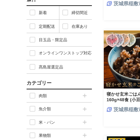
茨城県稲敷
新着
締切間近
定期配送
在庫あり
目玉品・限定品
オンラインワンストップ対応
髙島屋選定品
カテゴリー
寝かせ玄米ごはん
肉類
160g×48食 
16食、もち麦ブ
魚介類
茨城県稲敷
食)｜玄米 常温保
らし レトルト 雑穀
米・パン
果物類