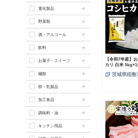
電化製品
野菜類
酒・アルコール
飲料
【令和7年産】お
お菓子・スイーツ
カリ 白米 5kg
直送 稲敷 茨城 [2
麺類
茨城県稲敷
卵・乳製品
加工食品
調味料・油
キッチン用品