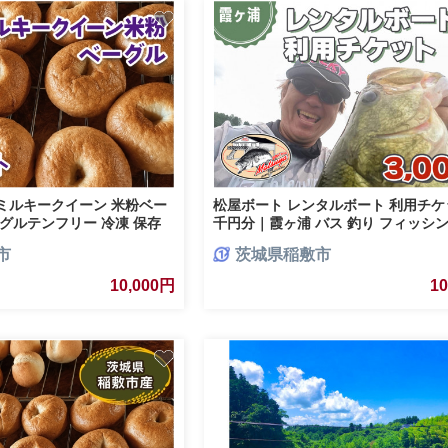
ミルキークイーン 米粉ベー
松屋ボート レンタルボート 利用チケッ
グルテンフリー 冷凍 保存
千円分｜霞ヶ浦 バス 釣り フィッシン
ット [0975]
市
茨城県稲敷市
10,000円
1