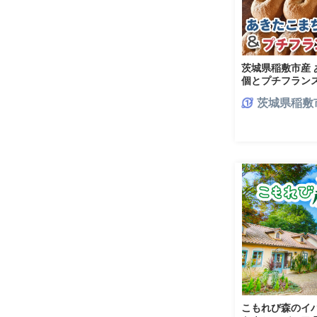
茨城県稲敷市産 
個とプチフラン
冷凍 保存 パン [2
茨城県稲敷
こもれび森のイバ