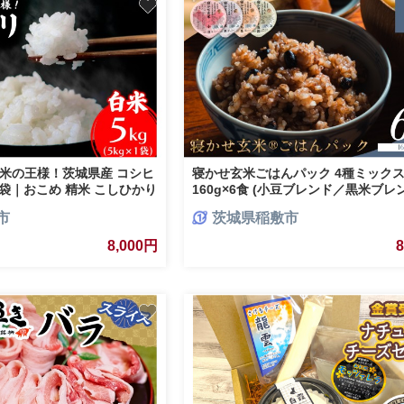
米の王様！茨城県産 コシヒ
寝かせ玄米ごはんパック 4種ミック
×1袋｜おこめ 精米 こしひかり
160g×6食 (小豆ブレンド／黒米ブレ
256]
食、もち麦ブレンド／十五穀ブレンド
市
茨城県稲敷市
食)｜玄米 常温保存 パックご飯 備蓄
らし レトルト 雑穀 [1731]
8,000円