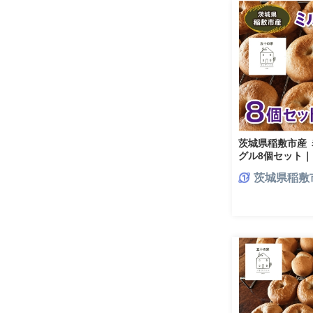
茨城県稲敷市産 
グル8個セット｜
パン [2335]
茨城県稲敷