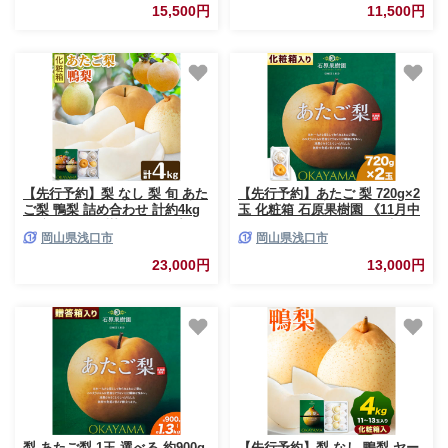
より発送予定》岡山県 浅口市
ルーツ お取り寄せ お取り寄せ
15,500円
11,500円
岡山県産 果物 フルーツ 梨 詰め
フルーツ 送料無料
合わせ 贈答用
【先行予約】梨 なし 梨 旬 あた
【先行予約】あたご 梨 720g×2
ご梨 鴨梨 詰め合わせ 計約4kg
玉 化粧箱 石原果樹園 《11月中
化粧箱 石原果樹園 《11月中
旬-12月下旬頃より発送予定》岡
岡山県浅口市
岡山県浅口市
旬-12月下旬頃より発送予定》岡
山県 浅口市 フルーツ 果物 ギフ
山県 浅口市 果物 フルーツ 梨
ト 贈り物 国産 岡山県産 送料無
23,000円
13,000円
詰め合わせ
料
梨 あたご梨 1玉 選べる 約900g
【先行予約】梨 なし 鴨梨 ヤー