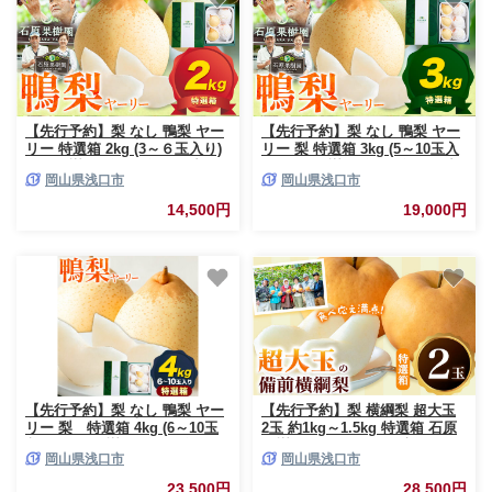
【先行予約】梨 なし 鴨梨 ヤー
【先行予約】梨 なし 鴨梨 ヤー
リー 特選箱 2kg (3～６玉入り)
リー 梨 特選箱 3kg (5～10玉入
石原果樹園 《2026年11月中
り) 石原果樹園《2026年11月中
岡山県浅口市
岡山県浅口市
旬-12月下旬頃より発送予定》岡
旬-12月下旬頃より発送予定》岡
山県 浅口市 果物 フルーツ お取
山県 浅口市 果物 フルーツ お取
14,500円
19,000円
り寄せ お取り寄せフルーツ 送
り寄せ お取り寄せフルーツ 送
料無料
料無料
【先行予約】梨 なし 鴨梨 ヤー
【先行予約】梨 横綱梨 超大玉
リー 梨 特選箱 4kg (6～10玉
2玉 約1kg～1.5kg 特選箱 石原
入り) 石原果樹園 《2026年11月
果樹園 フルーツ 果物 新鮮
岡山県浅口市
岡山県浅口市
中旬-12月下旬頃より発送予定》
《2026年11月中旬-12月下旬頃
岡山県 浅口市 果物 フルーツ お
より発送予定》岡山県 浅口市
23,500円
28,500円