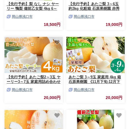
【先行予約】梨 なし ナシ ヤー
【先行予約】あたご梨 3～6玉
リー 鴨梨 備前乙女梨 4kg 6～
約3kg 化粧箱 石原果樹園 赤秀
13玉《2026年11月中旬-12月下
《2026年11月中旬-12月下旬頃
岡山県浅口市
岡山県浅口市
旬頃より発送予定》石原果樹園
より発送予定》岡山県 浅口市
岡山県 浅口市 果物 フルーツ 新
梨 なし 果物 フルーツ くだもの
18,500円
19,000円
鮮 訳あり
あたご
【先行予約】あたご梨2～3玉 ヤ
あたご梨 3～9玉 家庭用 4kg 箱
ーリー3～7玉 家庭用詰め合わせ
石原果樹園 《11月下旬-12月下
4kg箱 石原果樹園 《2026年11
旬頃より発送予定》岡山県 浅口
岡山県浅口市
岡山県浅口市
月中旬-12月下旬頃より発送予
市 梨 なし 果物 フルーツ くだ
定》岡山県 浅口市 梨 なし 果物
もの あたご 訳あり
20,000円
20,000円
フルーツ くだもの あたご 訳あ
り