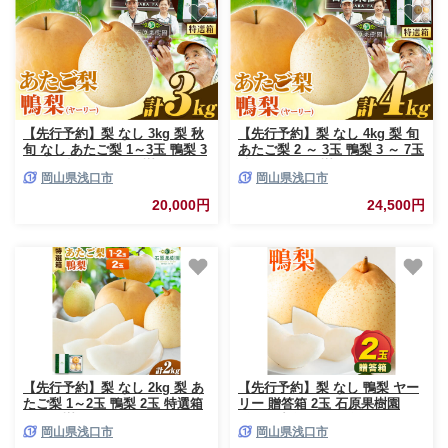
【先行予約】梨 なし 3kg 梨 秋
【先行予約】梨 なし 4kg 梨 旬
旬 なし あたご梨 1～3玉 鴨梨 3
あたご梨 2 ～ 3玉 鴨梨 3 ～ 7玉
～5玉 特選箱 石原果樹園
特選箱 石原果樹園 《2026年11
岡山県浅口市
岡山県浅口市
《2026年11月中旬-12月下旬頃
月中旬-12月下旬頃より発送予
より発送予定》岡山県 浅口市
定》岡山県 浅口市 果物 フルー
20,000円
24,500円
果物 フルーツ 梨 詰め合わせ 贈
ツ 梨 詰め合わせ 贈答用
答用
【先行予約】梨 なし 2kg 梨 あ
【先行予約】梨 なし 鴨梨 ヤー
たご梨 1～2玉 鴨梨 2玉 特選箱
リー 贈答箱 2玉 石原果樹園
石原果樹園 くだもの フルーツ
《11月中旬-12月下旬頃より発
岡山県浅口市
岡山県浅口市
《2026年11月中旬-12月下旬頃
送予定》岡山県 浅口市 果物 フ