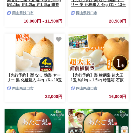
約1.1kg 約1.2kg 約1.3kg 贈答
リー 梨 化粧箱入 4kg (11～13玉
箱入り 石原果樹園《2026年11
入り) 石原果樹園 《2026年11月
岡山県浅口市
岡山県浅口市
月中旬-12月下旬頃出荷》岡山県
中旬-12月下旬頃より発送予定》
浅口市 フルーツ 果物 ギフト 贈
岡山県 浅口市 果物 フルーツ お
10,000円～11,500円
20,500円
り物 国産 岡山県産 送料無料
取り寄せ お取り寄せフルーツ
送料無料
【先行予約】梨 なし 鴨梨 ヤー
【先行予約】梨 横綱梨 超大玉
リー 梨 化粧箱入 4kg（6～10玉
1玉 約1kg～1.5kg 特選箱 石原
入り） 石原果樹園 《2026年11
果樹園 《2026年11月中旬-12月
岡山県浅口市
岡山県浅口市
月中旬-12月下旬頃より発送予
下旬頃より発送予定》岡山県 浅
定》岡山県 浅口市 果物 フルー
口市 フルーツ 果物 ギフト 贈り
22,000円
16,000円
ツ お取り寄せ お取り寄せフル
物 国産 岡山県産 送料無料
ーツ 送料無料