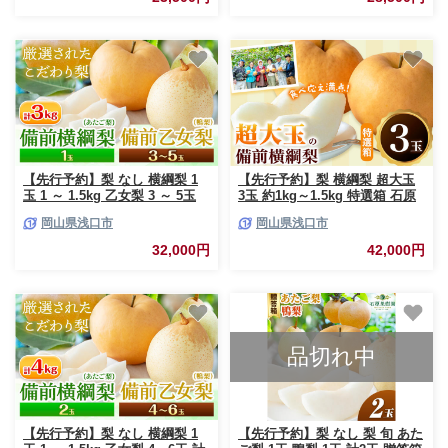
取り寄せ お取り寄せフルーツ
フルーツ 果物 ギフト 贈り物 国
送料無料
産 岡山県産 送料無料
【先行予約】梨 なし 横綱梨 1
【先行予約】梨 横綱梨 超大玉
玉 1 ～ 1.5kg 乙女梨 3 ～ 5玉
3玉 約1kg～1.5kg 特選箱 石原
計3kg 石原果樹園 フルーツ 果
果樹園 フルーツ 果物 新鮮
岡山県浅口市
岡山県浅口市
物 新鮮《2026年11月中旬-12月
《2026年11月中旬-12月下旬頃
下旬頃より発送予定》岡山県 浅
より発送予定》岡山県 浅口市
32,000円
42,000円
口市 果物 フルーツ 梨 詰め合わ
フルーツ 果物 ギフト 贈り物 国
せ あたご梨 鴨梨
産 岡山県産 送料無料
品切れ中
【先行予約】梨 なし 横綱梨 1
【先行予約】梨 なし 梨 旬 あた