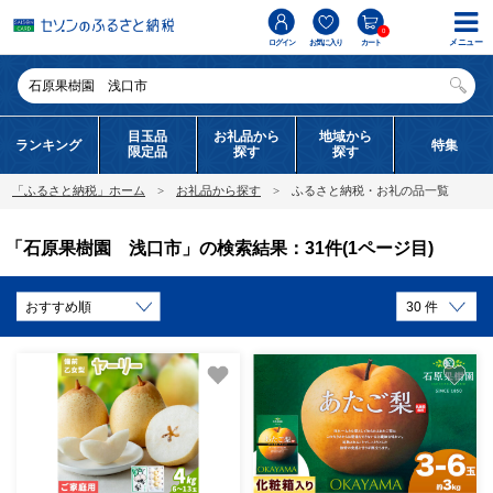
0
メニュー
ログイン
お気に入り
カート
目玉品
お礼品から
地域から
ランキング
特集
限定品
探す
探す
「ふるさと納税」ホーム
お礼品から探す
ふるさと納税・お礼の品一覧
「石原果樹園 浅口市」の検索結果：31件(1ページ目)