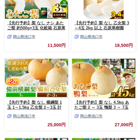
【先行予約】梨 なし ナシ あた
【先行予約】梨 なし 乙女梨 3
ご梨 約500g×3玉 化粧箱 石原果
～4玉 2kg 以上 石原果樹園
樹園 《2026年11月中旬-12月下
《2026年11月中旬-12月下旬頃
岡山県浅口市
岡山県浅口市
旬頃より発送予定》岡山県 浅口
より発送予定》岡山県 浅口市
市 フルーツ 果物 ギフト 贈り物
果物 フルーツ 梨 鴨梨 備前乙女
11,500円
18,500円
国産 岡山県産 送料無料
梨 ヤーリー
【先行予約】梨 なし 横綱梨 1
【先行予約】梨 なし 4.5kg あ
玉 1～1.5kg 乙女梨 2～3玉 計
たご梨 2 ～ 3玉 鴨梨 3 ～ 7玉
2kg 石原果樹園 《2026年11月
特選箱 石原果樹園 なし フルー
岡山県浅口市
岡山県浅口市
中旬-12月下旬頃より発送予定》
ツ 果物 新鮮《2026年11月中
岡山県 浅口市 果物 フルーツ 梨
旬-12月下旬頃より発送予定》岡
25,000円
27,000円
詰め合わせ あたご梨 鴨梨
山県 浅口市 果物 フルーツ 梨
詰め合わせ 贈答用