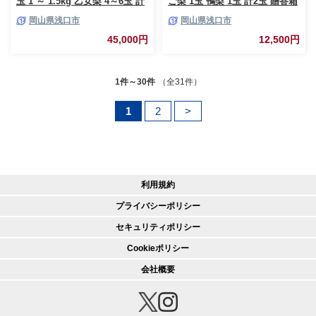
玉 1 ～ 1.5kg 乙女梨 4～6玉 計
ご梨 1玉 鴨梨 1玉 計2玉 贈答箱
4kg 石原果樹園 フルーツ 果物
石原果樹園 《2026年11月中
岡山県浅口市
岡山県浅口市
新鮮《2026年11月中旬-12月下
旬-12月下旬頃より発送予定》岡
旬頃より発送予定》岡山県 浅口
山県 浅口市 果物 フルーツ 梨
45,000円
12,500円
市 果物 フルーツ 梨 詰め合わせ
詰め合わせ 贈答用
あたご梨 鴨梨
1件～30件
（全31件）
1
2
>
利用規約
プライバシーポリシー
セキュリティポリシー
Cookieポリシー
会社概要