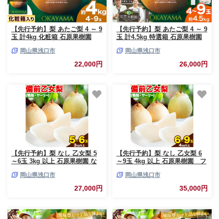
【先行予約】梨 あたご梨 4 ～ 9
【先行予約】梨 あたご梨 4 ～ 9
玉 計4kg 化粧箱 石原果樹園
玉 計4.5kg 特選箱 石原果樹園
《2026年11月中旬-12月下旬頃
《2026年11月中旬-12月下旬頃
岡山県浅口市
岡山県浅口市
より発送予定》岡山県 浅口市
より発送予定》岡山県 浅口市
フルーツ 果物 ギフト 贈り物 国
フルーツ 果物 ギフト 贈り物 国
22,000円
26,000円
産 岡山県産 送料無料
産 岡山県産 送料無料
【先行予約】梨 なし 乙女梨 5
【先行予約】梨 なし 乙女梨 6
～6玉 3kg 以上 石原果樹園 な
～9玉 4kg 以上 石原果樹園 フ
し フルーツ 果物 新鮮《2026年
ルーツ 果物 新鮮 《2026年11月
岡山県浅口市
岡山県浅口市
11月中旬-12月下旬頃より発送
中旬-12月下旬頃より発送予定》
予定》岡山県 浅口市 果物 フル
岡山県 浅口市 果物 フルーツ 梨
27,000円
35,000円
ーツ 梨 鴨梨 備前乙女梨 ヤーリ
鴨梨 備前乙女梨 ヤーリー
ー