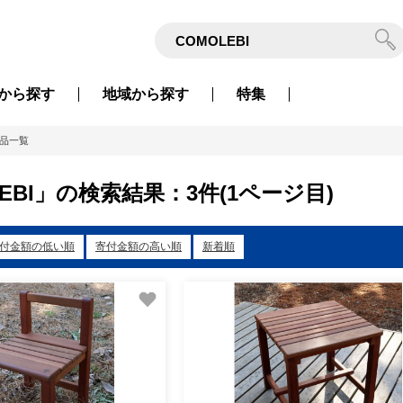
から
探す
地域から
探す
特集
品一覧
LEBI」の検索結果：3件(1ページ目)
付金額の低い順
寄付金額の高い順
新着順