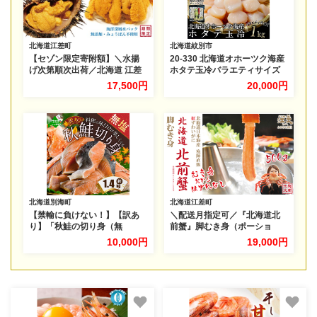
北海道江差町
北海道紋別市
【セゾン限定寄附額】＼水揚
20-330 北海道オホーツク海産
げ次第順次出荷／北海道 江差
ホタテ玉冷バラエティサイズ
前浜産 生うに 100g【天然・無
(1kg)｜ 訳あり サイズ不揃い
17,500円
20,000円
添加・みょうばん不使用】令
和8年 江差産キタムラサキウ
ニ 日本海熊石産海洋深層
水 塩水ウニ 素材を生かし
た自然の味 国産うに 雲
丹 100グラムパック個包装
北海道別海町
北海道江差町
【禁輸に負けない！】【訳あ
＼配送月指定可／『北海道北
り】「秋鮭の切り身（無
前蟹』脚むき身（ポーショ
塩）」1.4kg（ 鮭 秋鮭 シャケ
ン）500g 北海道日本海産紅
10,000円
19,000円
秋シャケ 北海道産鮭 北海道産
ずわいがに カニかご漁師直
秋鮭 道産鮭 道産秋鮭 鮭切り身
販！厳格な鮮度管理で甘くて
鮭切身 さけ さけ切り身 さけ切
ジューシーな本場の味をお届
身 国産鮭 国産秋鮭 地場産鮭
け むき身なのではずれな
地場産秋鮭 ふるさと納税 訳あ
し！ 新鮮生冷 かにしゃ
り 訳あり鮭 訳ありシャケ 訳あ
ぶ しゃぶしゃぶ かに鍋