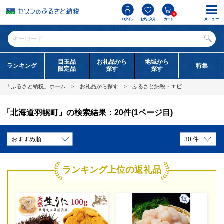
0
メニュー
ログイン
お気に入り
カート
目玉品
お礼品から
地域から
ランキング
特集
限定品
探す
探す
「ふるさと納税」ホーム
お礼品から探す
ふるさと納税・エビ
「北海道羽幌町」の検索結果：20件(1ページ目)
ランキング上位の返礼品