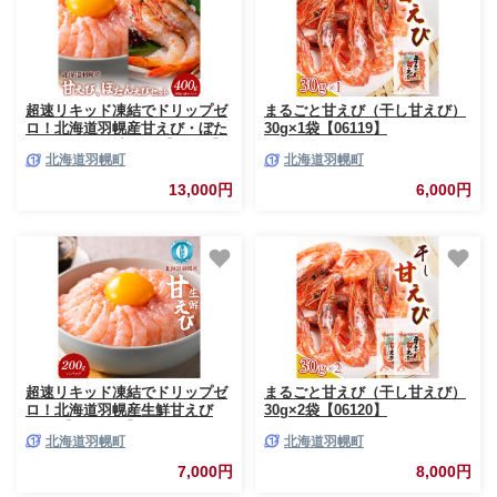
り秋鮭 訳あり切り身 訳あり 切
国産 かに足 かに脚 北海
身）
道産べにずわいがに ギフ
ト 贈答用
超速リキッド凍結でドリップゼ
まるごと甘えび（干し甘えび）
ロ！北海道羽幌産甘えび・ぼた
30g×1袋【06119】
んえびセット計400g【03128】
北海道羽幌町
北海道羽幌町
13,000円
6,000円
超速リキッド凍結でドリップゼ
まるごと甘えび（干し甘えび）
ロ！北海道羽幌産生鮮甘えび
30g×2袋【06120】
200g【0312401】
北海道羽幌町
北海道羽幌町
7,000円
8,000円