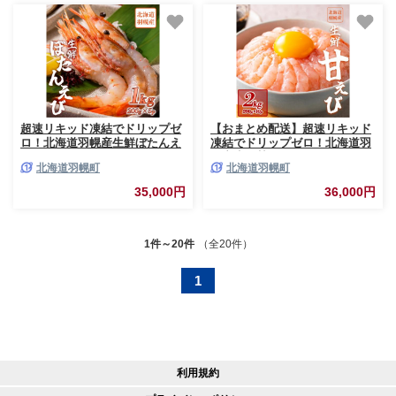
超速リキッド凍結でドリップゼ
【おまとめ配送】超速リキッド
ロ！北海道羽幌産生鮮ぼたんえ
凍結でドリップゼロ！北海道羽
び 1kg（200g×5パック）
幌産生鮮甘えび2kg（200g×10
北海道羽幌町
北海道羽幌町
【0311901】
パック）【0312001】
35,000円
36,000円
1件～20件
（全20件）
1
利用規約