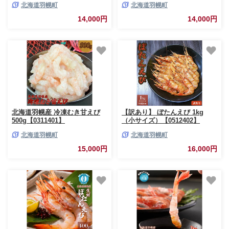
北海道羽幌町
北海道羽幌町
【0312101】
14,000円
14,000円
北海道羽幌産 冷凍むき甘えび
【訳あり】 ぼたんえび 1kg
500g【0311401】
（小サイズ）【0512402】
北海道羽幌町
北海道羽幌町
15,000円
16,000円