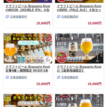
クラフトビール Brasserie Knot
クラフトビール Brasserie Knot
のMOON（DOUBLE IPA）６缶
のBIRD（PALE ALE）６缶セッ
セット 北海道 鶴居村 クラフト
ト 北海道 鶴居村 クラフトビー
北海道鶴居村
北海道鶴居村
ビール 地ビール ビール お酒 芳
ル 地ビール ビール お酒 フルー
醇 ギフト 家飲み 宅飲みお中元
ティ 芳醇 ギフト 家飲み 宅飲み
15,000円
15,000円
お歳暮 缶 缶ビール IPA ブルワ
お中元 お歳暮 缶 缶ビール ペー
リー 鮮やか ホップ 晩酌 Beer
ルエール ホップ 爽快感 柑橘 ブ
醸造所 プレゼント 360ml ご当
ルワリー ブラッスリー・ノット
地 贈答 ふるさと納税
晩酌 Beer 醸造所 プレゼント
360ml ご当地 贈答 ふるさと納
税
クラフトビール Brasserie Knot
クラフトビール Brasserie Knot
定番4種＋期間限定 RIVER 6本
の【道東地域限定】
セット 飲み比べ 地ビール ビー
DOTO（BELGIAN IPA）６缶セ
北海道鶴居村
北海道鶴居村
ル お酒 地域限定 芳醇 ギフト
ット 北海道鶴居村産 地ビール
家飲み 宅飲み IPA ペールエー
ビール お酒 芳醇 ギフト 家飲み
15,000円
15,000円
ル ベルジャン お中元 お歳暮 缶
宅飲みお中元 お歳暮 缶 缶ビー
ビール フルーティー ホップ 爽
ル ベルジャン IPA ホップ フル
快感 華やか ブルワリー ブラッ
ーティー 爽やか ブルワリー ブ
スリー・ノット 詰め合わせ 晩
ラッスリー・ノット 晩酌 Beer
酌 5種 プレゼント 360ml ふる
醸造所 プレゼント 360ml ご当
さと納税 北海道
地 贈答 ふるさと納税 限定