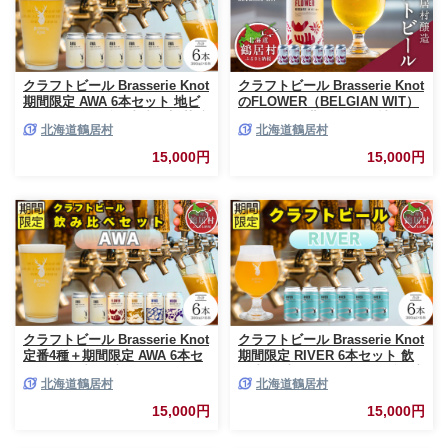
クラフトビール Brasserie Knot
クラフトビール Brasserie Knot
期間限定 AWA 6本セット 地ビ
のFLOWER（BELGIAN WIT）
ール ビール お酒 地域限定 芳醇
６缶セット 北海道 鶴居村 クラ
北海道鶴居村
北海道鶴居村
ギフト 家飲み 宅飲み IPA ペー
フトビール 地ビール ビール お
ルエール ベルジャン お中元 お
酒 芳醇 ギフト 家飲み 宅飲みお
15,000円
15,000円
歳暮 缶 缶ビール フルーティー
中元 お歳暮 缶 缶ビール ベルジ
ホップ 爽快感 華やか ブルワリ
ャン フルーティー ホップ 滑ら
ー ブラッスリー・ノット 詰め
か オーツ麦 ブルワリー ブラッ
合わせ 晩酌 Beer 醸造所 プレゼ
スリー・ノット 晩酌 Beer 醸造
ント 360ml ふるさと納税 限定
所 プレゼント 360ml ご当地 贈
北海道
答 ふるさと納税
クラフトビール Brasserie Knot
クラフトビール Brasserie Knot
定番4種＋期間限定 AWA 6本セ
期間限定 RIVER 6本セット 飲
ット 飲み比べ 地ビール ビール
み比べ 地ビール ビール お酒 地
北海道鶴居村
北海道鶴居村
お酒 地域限定 芳醇 ギフト 家飲
域限定 芳醇 ギフト 家飲み 宅飲
み 宅飲み ペールエール ベルジ
み IPA ペールエール ベルジャ
15,000円
15,000円
ャン お中元 お歳暮 缶 缶ビール
ン お中元 お歳暮 缶ビール フル
フルーティー ホップ 爽快感 華
ーティー ホップ 爽快感 華やか