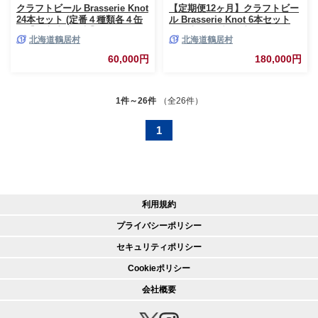
クラフトビール Brasserie Knot
【定期便12ヶ月】クラフトビー
24本セット (定番４種類各４缶
ル Brasserie Knot 6本セット
＋【道東地域限定】DOTO８缶
全72本 飲み比べ 地ビール ビー
北海道鶴居村
北海道鶴居村
セット) 地ビール ビール お酒
ル お酒 地域限定 芳醇 ギフト
芳醇 ギフト 家飲み 宅飲みお中
家飲み 宅飲み IPA ペールエー
60,000円
180,000円
元 お歳暮 缶ビール ペールエー
ル ベルジャン お中元 お歳暮 缶
ル ベルジャン フルーティー ホ
ビール フルーティー ホップ 爽
ップ 爽快感 華やか ブルワリー
快感 華やか ブラッスリー・ノ
詰め合わせ 晩酌 5種 Beer 醸造
ット 詰め合わせ 晩酌 5種 Beer
1件～26件
（全26件）
所 プレゼント 360ml ご当地 贈
醸造所 プレゼント 360ml ご当
答 ふるさと納税 限定 北海道 鶴
地 贈答 ふるさと納税 限定 北海
1
居村
道 鶴居村
利用規約
プライバシーポリシー
セキュリティポリシー
Cookieポリシー
会社概要