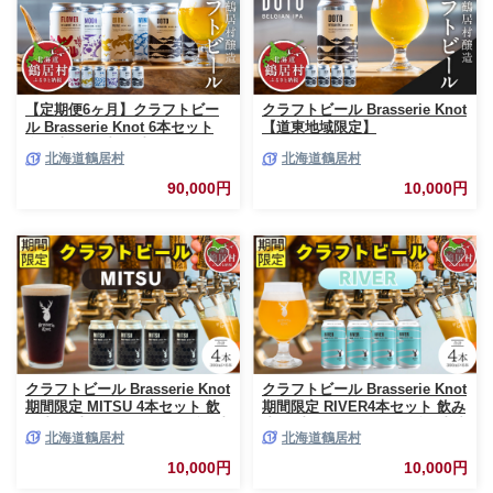
【定期便6ヶ月】クラフトビー
クラフトビール Brasserie Knot
ル Brasserie Knot 6本セット
【道東地域限定】
全36本 飲み比べ 地ビール ビー
DOTO（BELGIAN IPA）4缶セ
北海道鶴居村
北海道鶴居村
ル お酒 地域限定 芳醇 ギフト
ット 地ビール 北海道鶴居村産
家飲み 宅飲み IPA ペールエー
ビール お酒 芳醇 ギフト 家飲み
90,000円
10,000円
ル ベルジャン お中元 お歳暮 缶
宅飲みお中元 お歳暮 缶 缶ビー
ビール フルーティー ホップ 爽
ル ベルジャン IPA ホップ フル
快感 華やか ブラッスリー・ノ
ーティー 爽やか ブルワリー ブ
ット 詰め合わせ 晩酌 5種 Beer
ラッスリー・ノット 晩酌 Beer
醸造所 プレゼント 360ml ご当
醸造所 プレゼント 360ml ご当
地 贈答 ふるさと納税 限定 北海
地 贈答 ふるさと納税
道 鶴居村
クラフトビール Brasserie Knot
クラフトビール Brasserie Knot
期間限定 MITSU 4本セット 飲
期間限定 RIVER4本セット 飲み
み比べ 地ビール ビール お酒 地
比べ 地ビール ビール お酒 地域
北海道鶴居村
北海道鶴居村
域限定 芳醇 ギフト 家飲み 宅飲
限定 芳醇 ギフト 家飲み 宅飲み
み IPA ペールエール ベルジャ
IPA ペールエール ベルジャン
10,000円
10,000円
ン お中元 お歳暮 缶ビール フル
お中元 お歳暮 缶ビール フルー