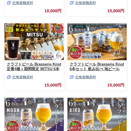
北海道鶴居村
北海道鶴居村
ギフト 家飲み 宅飲み IPA ペー
ビール ビール お酒 芳醇 ギフト
ルエール ベルジャン お中元 お
家飲み 宅飲みお中元 お歳暮 缶
10,000円
15,000円
歳暮 缶 缶ビール フルーティー
缶ビール IPA フルーティー ブ
ホップ 爽快感 華やか ブルワリ
ルワリー ホップ 華やか 晩酌
ー ブラッスリー・ノット 詰め
Beer 醸造所 プレゼント 360ml
合わせ 晩酌 Beer 醸造所 プレゼ
ご当地 贈答 ふるさと納税
ント 360ml ふるさと納税 限定
北海道
クラフトビール Brasserie Knot
クラフトビール Brasserie Knot
定番4種＋期間限定 MITSU 6本
6本セット 飲み比べ 地ビール
セット 飲み比べ 地ビール ビー
ビール お酒 地域限定 芳醇 ギフ
北海道鶴居村
北海道鶴居村
ル お酒 地域限定 芳醇 ギフト
ト 家飲み 宅飲み IPA ペールエ
家飲み 宅飲み IPA ペールエー
ール ベルジャンビール お中元
15,000円
15,000円
ル ベルジャン お歳暮 缶ビール
お歳暮 缶ビール フルーティー
フルーティー ホップ 爽快感 華
ホップ 爽快感 華やか ブルワリ
やか ブルワリー ブラッスリ
ー ブラッスリー・ノット ビー
ー・ノット 詰め合わせ 晩酌 5
ル 詰め合わせ 晩酌 5種 Beer 醸
種 醸造所 プレゼント 360ml ふ
造所 ご当地ビール 贈答 ふるさ
るさと納税 北海道 鶴居村
と納税 限定 北海道 鶴居村 ビー
ル