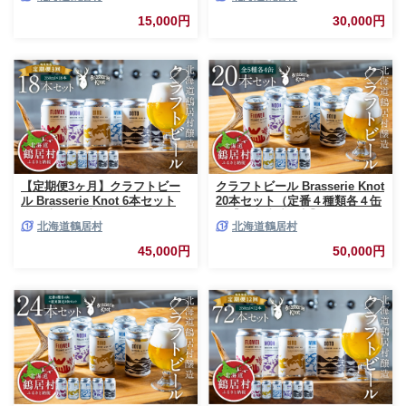
家飲み 宅飲み IPA ペールエー
産 ビール お酒 芳醇 ギフト 家
15,000円
30,000円
ル ベルジャン お中元 お歳暮 缶
飲み 宅飲みお中元 お歳暮 缶ビ
缶ビール フルーティー ホップ
ール ペールエール ベルジャン
爽快感 華やか ブルワリー ブラ
フルーティー ホップ 爽快感 華
ッスリー・ノット 詰め合わせ 5
やか ブルワリー 詰め合わせ 晩
種 晩酌 醸造所 プレゼント
酌 5種 Beer 醸造所 プレゼント
360ml ふるさと納税 北海道
360ml ご当地 贈答 ふるさと納
税
【定期便3ヶ月】クラフトビー
クラフトビール Brasserie Knot
ル Brasserie Knot 6本セット
20本セット（定番４種類各４缶
全18本 飲み比べ 地ビール ビー
＋【道東地域限定】DOTO４缶
北海道鶴居村
北海道鶴居村
ル お酒 地域限定 芳醇 ギフト
セット） 地ビール【北海道鶴居
家飲み 宅飲み IPA ペールエー
村産】 ビール お酒 芳醇 ギフト
45,000円
50,000円
ル ベルジャン お中元 お歳暮 缶
家飲み 宅飲みお中元 お歳暮 缶
ビール フルーティー ホップ 爽
ビール ペールエール ベルジャ
快感 華やか ブラッスリー・ノ
ン フルーティー ホップ 爽快感
ット 詰め合わせ 晩酌 5種 Beer
華やか ブルワリー詰め合わせ
醸造所 プレゼント 360ml ご当
晩酌 5種 Beer 醸造所 プレゼン
地 贈答 ふるさと納税 限定 北海
ト 360ml ご当地 贈答 ふるさと
道 鶴居村
納税 限定