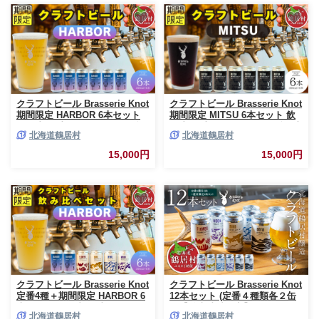
やか ブルワリー ブラッスリ
ブルワリー ブラッスリー・ノッ
ー・ノット 詰め合わせ 晩酌 5
ト 詰め合わせ 晩酌 醸造所 プレ
種 醸造所 プレゼント 360ml ふ
ゼント 360ml ふるさと納税 限
るさと納税 北海道
定 北海道
クラフトビール Brasserie Knot
クラフトビール Brasserie Knot
期間限定 HARBOR 6本セット
期間限定 MITSU 6本セット 飲
飲み比べ 地ビール ビール お酒
み比べ 地ビール ビール お酒 地
北海道鶴居村
北海道鶴居村
地域限定 芳醇 ギフト 家飲み 宅
域限定 芳醇 ギフト 家飲み 宅飲
飲み IPA ペールエール ベルジ
み IPA ペールエール ベルジャ
15,000円
15,000円
ャン お中元 お歳暮 缶 缶ビール
ン お中元 お歳暮 缶ビール フル
フルーティー ホップ 爽快感 華
ーティー ホップ 爽快感 華やか
やか ブルワリー ブラッスリ
ブルワリー ブラッスリー・ノッ
ー・ノット 詰め合わせ 晩酌
ト 詰め合わせ 晩酌 醸造所 プレ
Beer 醸造所 プレゼント 360ml
ゼント 360ml ふるさと納税 限
ふるさと納税 限定 北海道
定 北海道
クラフトビール Brasserie Knot
クラフトビール Brasserie Knot
定番4種＋期間限定 HARBOR 6
12本セット (定番４種類各２缶
本セット 飲み比べ 地ビール ビ
＋【道東地域限定】DOTO４缶
北海道鶴居村
北海道鶴居村
ール お酒 地域限定 芳醇 ギフト
セット) 地ビール 北海道鶴居村