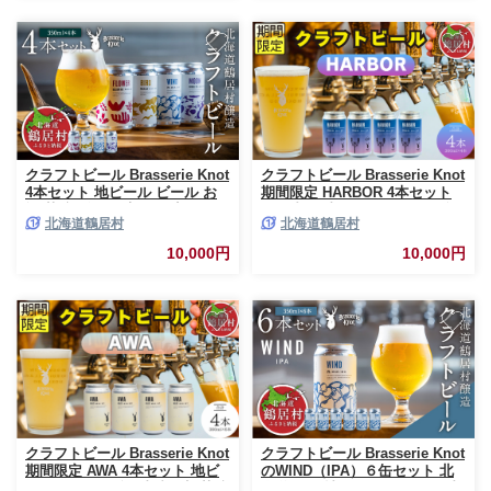
ーティー ホップ 爽快感 華やか
ティー ホップ 爽快感 華やか ブ
ブルワリー ブラッスリー・ノッ
ルワリー ブラッスリー・ノット
ト 詰め合わせ 晩酌 醸造所 プレ
詰め合わせ 晩酌 醸造所 プレゼ
ゼント 360ml ふるさと納税 限
ント 360ml ふるさと納税 限定
定 北海道
北海道
クラフトビール Brasserie Knot
クラフトビール Brasserie Knot
4本セット 地ビール ビール お
期間限定 HARBOR 4本セット
酒 芳醇 ギフト 家飲み 宅飲みお
飲み比べ 地ビール ビール お酒
北海道鶴居村
北海道鶴居村
中元 お歳暮 缶 缶ビール IPA ペ
地域限定 芳醇 ギフト 家飲み 宅
ールエール ベルジャン フルー
飲み IPA ペールエール ベルジ
10,000円
10,000円
ティー ホップ ビール 爽快感 華
ャン お中元 お歳暮 缶 缶ビール
やか ブルワリー ブラッスリ
フルーティー ホップ 爽快感 華
ー・ノット 詰め合わせ 晩酌 4
やか ブルワリー ブラッスリ
種 Beer 醸造所 ビール プレゼン
ー・ノット 詰め合わせ 晩酌
ト ビール 360ml ご当地 ビール
Beer 醸造所 プレゼント 360ml
贈答 ふるさと納税 ビール
ふるさと納税 限定 北海道
クラフトビール Brasserie Knot
クラフトビール Brasserie Knot
期間限定 AWA 4本セット 地ビ
のWIND（IPA）６缶セット 北
ール ビール お酒 地域限定 芳醇
海道 鶴居村 クラフトビール 地