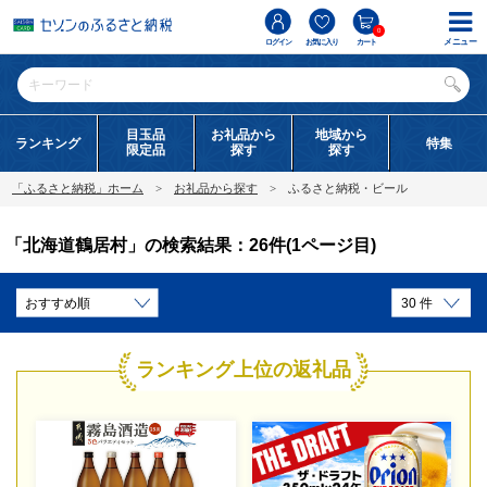
0
メニュー
ログイン
お気に入り
カート
目玉品
お礼品から
地域から
ランキング
特集
限定品
探す
探す
「ふるさと納税」ホーム
お礼品から探す
ふるさと納税・ビール
「北海道鶴居村」の検索結果：26件(1ページ目)
ランキング上位の返礼品