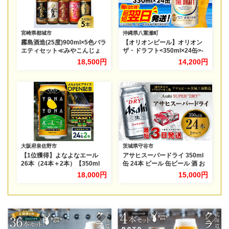
宮崎県都城市
沖縄県八重瀬町
霧島酒造(25度)900ml×5色バラ
【オリオンビール】オリオン
エティセット≪みやこんじょ
ザ・ドラフト<350ml×24缶>-
特急便≫_18E-38-002-Q
ビール オリオン ビール 1ケー
18,500円
14,200円
ス 350ml 24本 すっきり 飲み
やすい こだわり 改良 リニュー
アル おすすめ 沖縄県 八重瀬町
【価格改定YI】
大阪府泉佐野市
茨城県守谷市
【1位獲得】よなよなエール
アサヒスーパードライ 350ml
26本（24本＋2本）【350ml
缶 24本 ビール 缶ビール 酒 お
缶 ビール びーる お酒 さけ
酒 アルコール 辛口
18,000円
15,000円
BBQ 飲み比べ 晩酌 高評価 家
計応援 特別規格 ヤッホーブル
ーイング】 G3897-1