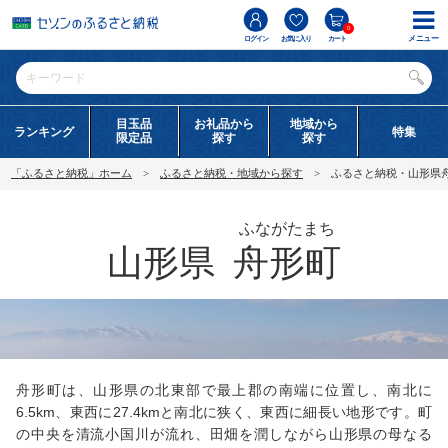
0
メニュー
ログイン
お気に入り
カート
目玉品
お礼品から
地域から
ランキング
特集
限定品
探す
探す
「ふるさと納税」ホーム
ふるさと納税・地域から探す
ふるさと納税・山形県
ふながたまち
山形県
舟形町
舟形町は、山形県の北東部で最上郡の南端に位置し、南北に
6.5km、東西に27.4kmと南北に狭く、東西に細長い地形です。町
の中央を清流小国川が流れ、田畑を潤しながら山形県の母なる