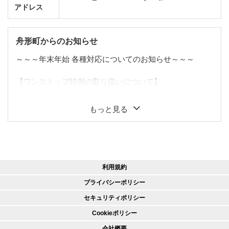
アドレス
舟形町からのお知らせ
～～～年末年始 各種対応についてのお知らせ～～～
【ワンストップ特例の取り扱いについて】
ワンストップ特例の適用を希望される方は、令和８年1
月10日必着で申請書をご提出ください。
もっと見る
当町では、年内申込みでワンストップ特例の適用をご希
望される方へ申請書をお送りいたしますが、提出期限に
間に合わないと判断される場合は、オンラインワンスト
ップ特例申請（自治体マイページ）または舟形町HPより
申請書を出力し、必要書類をご提出くださるようお願い
利用規約
します。
※12月28日(日)以降に寄付された方については1月1日以
プライバシーポリシー
降随時投函を予定しておりますが1月10日(土)の申請受付
セキュリティポリシー
期間に間に合わない可能性が高い為、ご自身でオンライ
Cookieポリシー
ンワンストップ特例申請（自治体マイページ）または舟
形町HPより申請書を出力し、必要書類をご提出くださる
会社概要