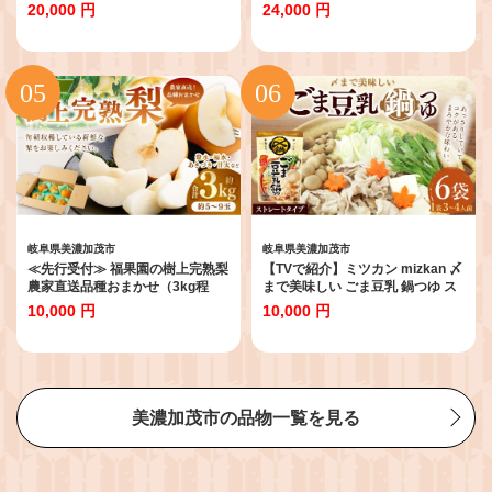
| こだわり 珈琲 コーヒー 飲み比べ
鰻 かば焼き しぐれ しぐれ煮 たれ
20,000 円
24,000 円
自家焙煎 美濃加茂
山椒 わさび 付き セット 冷凍 小分
け 美濃川
岐阜県美濃加茂市
岐阜県美濃加茂市
≪先行受付≫ 福果園の樹上完熟梨
【TVで紹介】ミツカン mizkan 〆
農家直送品種おまかせ（3kg程
まで美味しい ごま豆乳 鍋つゆ ス
度）5～9玉 | 福果園 梨 果物 果実
トレートタイプ（750g×6袋）鍋
10,000 円
10,000 円
完熟 フルーツ 冷蔵 農家直送 新鮮
鍋の素 鍋スープ なべつゆ ごま 豆
品種 おまかせ 豊水 福水 あきづき
乳 豆乳鍋 スープ
甘太 岐阜県 美濃加茂市 送料無料
【2026年9月上旬～9月下旬 発送
予定】
美濃加茂市の品物一覧を見る