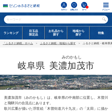
0
メニュー
ログイン
お気に入り
カート
目玉品
お礼品から
地域から
ランキング
特集
限定品
探す
探す
「ふるさと納税」ホーム
ふるさと納税・地域から探す
ふるさと納税・岐阜県
みのかもし
岐阜県
美濃加茂市
美濃加茂市（みのかもし）は、岐阜県の中南部に位置し、木曽川
と飛騨川の合流点にあります。
歌川広重が描いた浮世絵「木曽街道六十九次」の「太田」に描か