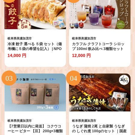
岐阜県美濃加茂市
岐阜県美濃加茂市
冷凍 餃子 選べる ５袋 セット（備
カラフル クラフトコーラ シロッ
考欄に５袋の希望を記入） | NPO
プ 100ml 飲み比べ 3種類セット
法人プラス・ワン 第２むくのき
（フェアトレードコーラ、オルテ
14,000 円
12,000 円
惣菜 豚肉 ぎょうざ 小分け 食べ比
ンシア、ACACOLA）| 東和組立
べ 簡単調理 115-0645
クラフトコーラ コーラ 飲料 シロ
ップ ギフト M12S66
岐阜県美濃加茂市
岐阜県美濃加茂市
【7営業日以内に発送】 コクウコ
うなぎ 蒲焼 2尾 と自家製 うなぎ
ーヒー ビター 【豆】 200g×3種類
の しぐれ煮 100gのセット ｜国産