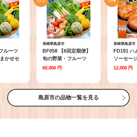
長崎県島原市
長崎県島原市
菜 フルーツ
BF058 【6回定期便】
FD191 
おまかせセ
旬の野菜・フルーツ
ソーセージ 
ルーツ12～
(12～14品目)・卵 (6個)
[ 人気 絶
60,000 円
12,000 円
 [ 野菜 果
おまかせ セット[ 野菜
ージ セッ
卵 鶏卵 セ
果物 卵 やさい くだも
おつまみ 
わせ 産地直
の 果物 タマゴ たまご
冷蔵 国産
冬 フードシ
詰め合わせ 江戸屋 長崎
暮らし 単
島原市の品物一覧を見る
 長崎県 島
県 島原市 ]
ASTY 長
納税 ]
るさと納税 