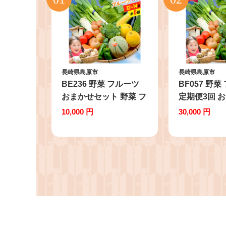
長崎県島原市
長崎県島原市
BE236 野菜 フルーツ
BF057 野
おまかせセット 野菜 フ
定期便3回 
ルーツ12～14品目 卵6
ット 野菜 フ
10,000 円
30,000 円
玉 [ 野菜 果物 フルーツ
14品目 卵6玉
卵 鶏卵 セット 詰め合
物 フルーツ 
わせ 産地直送 春 夏 秋
ット 詰め合
冬 フードショップ江戸
送 春 夏 秋 
屋 長崎県 島原市 ふる
ョップ江戸屋
さと納税 ]
原市 ふるさと