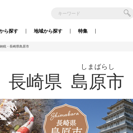
から
探す
地域から
探す
特集
納税・長崎県島原市
しまばらし
長崎県
島原市