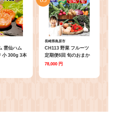
長崎県島原市
ハム 雲仙ハム
CH113 野菜 フルーツ
小 300g 3本
定期便6回 旬のおまか
品 ハム ソーセ
せセット 野菜 フルーツ
78,000 円
ト 詰め合わせ
13～14品目 卵6玉 [ 野
おかず 弁当
菜 フルーツ 果物 たま
 小分け 一人
ご 鶏卵 野菜セット セ
身 雲仙ハム
ット 定期 春 夏 秋 冬 産
崎県 島原市 ふ
地直送 厳選 舞岳の里
]
長崎県 島原市 ふるさと
納税 ]