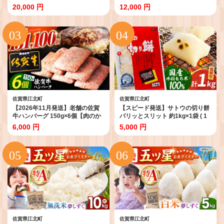
2kg × 4袋 ) 【五つ星お米マイスタ
米 白米 [HAF030]
20,000 円
12,000 円
ー厳選】 [HBL013] 真空 真空パッ
ク 特A評価 特A 佐賀 ブランド米
ご飯 米 お米最速発送 最速配送
佐賀県江北町
佐賀県江北町
【2026年11月発送】老舗の佐賀
【スピード発送】サトウの切り餅
牛ハンバーグ 150g×6個【肉のか
パリッとスリット 約1kg×1袋 ( 1
わの】 佐賀牛 黒毛和牛 [HAS014]
切約50g ) [HAQ015] 餅 モチ もち
6,000 円
5,000 円
切り餅 切餅 お餅 国産 佐賀
佐賀県江北町
佐賀県江北町