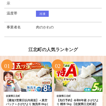
示
温度帯
冷凍
事業者名
肉のかわの
江北町の人気ランキング
佐賀県江北町
佐賀県江北町
【最短3営業日以内発送】＜真空
【先行予約】令和8年産 さがびよ
パック＞さがびより 無洗米 8kg (
り 精米 5kg 【佐賀県江北町産】