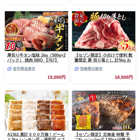
ンキング 和牛 お取り寄せ 焼く
だけ 熊本県産 熊本産 国内産 国
産牛 総菜 甲佐町【価格改定】X
厚切り牛タン塩味 1kg（500g×2
【セゾン限定】小分けで便利 数
パック） 焼肉 BBQ 【767】
量限定 豚 切り落とし 計5kg お
肉 豚肉 ポーク 国産 小分け 真
岩手県花巻市
宮崎県日南市
空パック 個包装 万能食材 おす
すめ おかず 食品 炒め物 お弁当
15,000円
18,500円
豚丼 豚しゃぶ しゃぶしゃぶ 焼
肉 お祝い 記念日 ギフト 贈り物
贈答 プレゼント おすそ分け 宮
崎県 日南市 送料無料_CCV2-26
A1362.累計３００万個！どーん
【セゾン限定】北海道 特製 手
と3kg.レンチン可・湯煎可.ベス
ごね ハンバーグ 130g×10個 牛