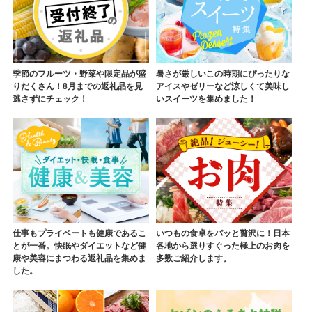
季節のフルーツ・野菜や限定品が盛
暑さが厳しいこの時期にぴったりな
りだくさん！8月までの返礼品を見
アイスやゼリーなど涼しくて美味し
逃さずにチェック！
いスイーツを集めました！
仕事もプライベートも健康であるこ
いつもの食卓をパッと贅沢に！日本
とが一番。快眠やダイエットなど健
各地から選りすぐった極上のお肉を
康や美容にまつわる返礼品を集めま
多数ご紹介します。
した。