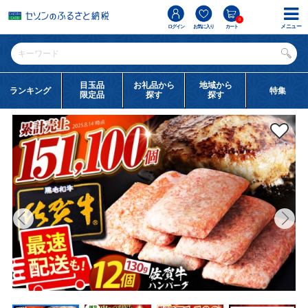
0
メニュー
ログイン
お気に入り
カート
目玉品
お礼品から
地域から
ランキング
特集
限定品
探す
探す