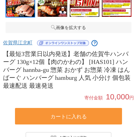
画像を拡大する
佐賀県江北町
？
【最短3営業日以内発送】老舗の佐賀牛ハンバ
ーグ 130g×12個【肉のかわの】 [HAS101] ハン
バーグ hannba-gu 惣菜 おかず お惣菜 冷凍 はん
ばーぐ ハンバーグ hamburg 人気 小分け 個包装
最速配送 最速発送
10,000
寄付金額
円
カートに入れる