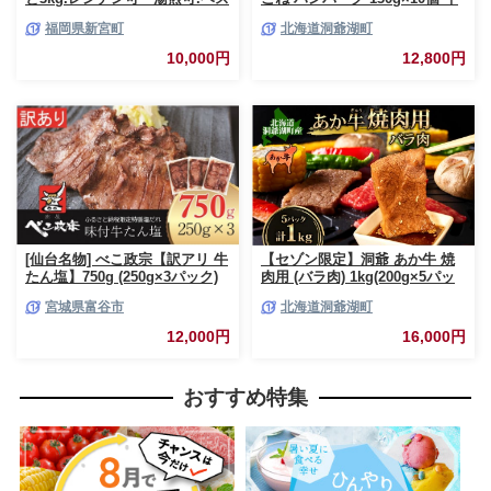
トな４種ハンバーグセット
肉 豚肉 合挽 挽肉 ミンチ 国産
福岡県新宮町
北海道洞爺湖町
【150g×20個】【訳あり】【北
肉屋 手作り 小分け ジューシー
海道・沖縄・離島へ配送不可】
おかず 本格的 簡単 調理 グルメ
10,000円
12,800円
お取り寄せ お肉屋 たどころ 送
料無料
[仙台名物] べこ政宗【訳アリ 牛
【セゾン限定】洞爺 あか牛 焼
たん塩】750g (250g×3パック)
肉用 (バラ肉) 1kg(200g×5パッ
｜牛タン しお 訳あり 焼肉 牛肉
ク) 北海道 洞爺湖 お肉 牛肉 バ
宮城県富谷市
北海道洞爺湖町
[0256]
ーベキュー おうち焼肉 BBQ ジ
ューシー ヘルシー 赤身本来の
12,000円
16,000円
うまみ コク 柔らかい
おすすめ特集