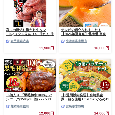
分け 宮崎県 日南市 送料無料
_BCV1-24
宮古の厚切り塩だれ牛タン
テレビで紹介されました！
1.0kg＜タン先あり＞_牛たん 牛
【2026年夏発送】北海道 富良
タン塩 牛たん塩 塩だれ牛タン
野産 赤肉メロン 2玉 計3.2kg以
岩手県宮古市
北海道富良野市
厚切り牛タン【1181948】
上 大玉サイズ メロン
11,500円
16,000円
16個入り!『黒毛和牛100%』ハ
【2週間以内発送】宮崎県産
ンバーグ(150g×16個) - ハンバ
豚・鶏を使用 ChaChatぐるめ15
ーグ おべんとう お弁当 おかず
個バラエティセット
熊本県甲佐町
宮崎県木城町
個包装 小分け 人気 牛肉100%
_K16_0040_4
黒毛和牛 冷凍 国産 おすすめ ラ
12,000円
14,000円