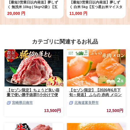
【最短3営業日以内発送】夢しず
【最短3営業日以内発送】夢しず
く 無洗米 10kg ( 5kg×2袋 ) 【五
く 白米 5kg【五つ星お米マイスタ
つ星お米マイスター厳選】
ー厳選】 [HBL007] 令和7年産 夢
20,000 円
11,000 円
[HBL010]最速発送 最速配送
しずく 白米 5kg最速発送 最速配
送
カテゴリに関連するお礼品
【セゾン限定】ちょうど良い容
【セゾン限定】【2026年6月下
量で使い勝手抜群!!小分けで便
旬～発送】 ふらの 赤肉 メロン
利 数量限定 豚 切り落とし 計
2玉入 計4kg前後 北海道 富良野
宮崎県日南市
北海道富良野市
3kg お肉 豚肉 ポーク 国産 小分
市 (相馬農園) メロン フルーツ
け 真空パック 個包装 万能食材
果物 新鮮 甘い 贈り物 ギフト
13,500円
12,500円
おすすめ おかず 食品 炒め物 お
道産 ジューシー おやつ ふらの
弁当 豚丼 豚しゃぶ しゃぶしゃ
ブランド 夏
ぶ 焼肉 お祝い 記念日 ギフト
贈り物 贈答 プレゼント おすそ