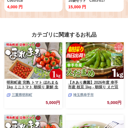
C003-018
10袋セット C003-017
4,000 円
15,000 円
カテゴリに関連するお礼品
明和町産 完熟 トマト ほれまる
【きあり農園】2026年度 幸手
1kg ミニトマト 朝採り 新鮮 生
市産 枝豆 1kg - 朝採り えだ豆
鮮 野菜 あっさり
エダマメ 産地直送 野菜 ベジタ
三重県明和町
埼玉県幸手市
ブル 美味しい おいしい 豆 ずん
だ おつまみ 晩酌 枝豆ご飯 おす
5,000円
5,000円
すめ 送料無料 埼玉県 幸手市