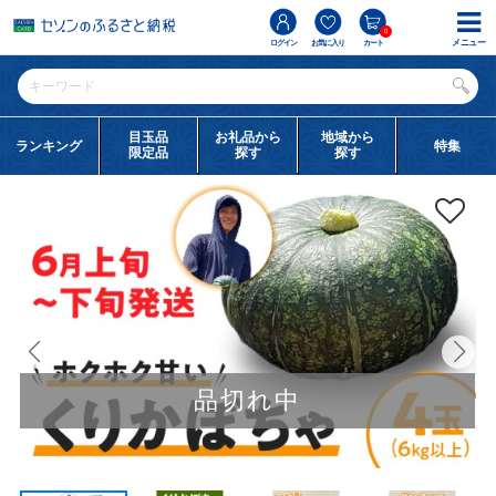
0
メニュー
ログイン
お気に入り
カート
目玉品
お礼品から
地域から
ランキング
特集
限定品
探す
探す
品切れ中