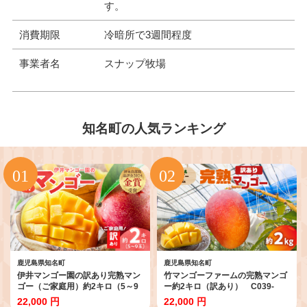
す。
消費期限
冷暗所で3週間程度
事業者名
スナップ牧場
知名町の人気ランキング
鹿児島県知名町
鹿児島県知名町
伊井マンゴー園の訳あり完熟マン
竹マンゴーファームの完熟マンゴ
ゴー（ご家庭用）約2キロ（5～9
ー約2キロ（訳あり） C039-
玉） C026-004
005-02
22,000 円
22,000 円