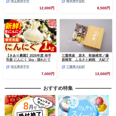
埼玉県幸手市
熊本県甲佐町
直送 野菜 ベジタブル 美味しい
れ 国産 熊本県産 お任せ 何が入
おいしい 緑黄色野菜 大容量 国
っているかはお楽しみ 7種類前
12,000円
8,500円
産 おすすめ 送料無料 埼玉県 幸
後 おすすめ 熊本県 甲佐町【価
手市
格改定】
【きあり農園】2026年度 幸手
三重県産 原木 乾燥椎茸／藤
市産 にんにく 1kg - 採れたて
原椎茸 ふるさと納税 大紀ブ
ニンニク ガーリック 産地直送
ランド お取り寄せグルメ キ
埼玉県幸手市
三重県大紀町
野菜 ベジタブル 美味しい おい
ノコ きのこ 三重県 大紀町
しい 根菜 スタミナ 大蒜 生にん
7,000円
13,000円
にく 国産 おすすめ 送料無料 埼
玉県 幸手市
おすすめ特集