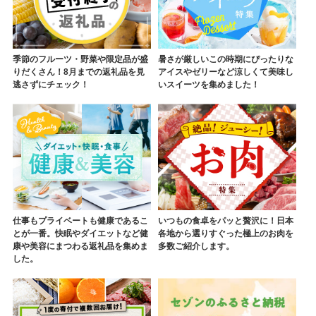
季節のフルーツ・野菜や限定品が盛
暑さが厳しいこの時期にぴったりな
りだくさん！8月までの返礼品を見
アイスやゼリーなど涼しくて美味し
逃さずにチェック！
いスイーツを集めました！
仕事もプライベートも健康であるこ
いつもの食卓をパッと贅沢に！日本
とが一番。快眠やダイエットなど健
各地から選りすぐった極上のお肉を
康や美容にまつわる返礼品を集めま
多数ご紹介します。
した。