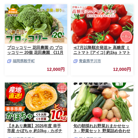
ブロッコリー 花田農園 の ブロ
≪7月以降順次発送≫ 高糖度 ミ
ッコリー 20個 花田農園 《11月
ニトマト [アイコ] 約1kg トマト
上旬-3月末頃出荷》福岡県 鞍手
とまと プチトマト 高品質 野菜
福岡県鞍手町
青森県平川市
町 ぶろっこりー 野菜 ブロッコ
やさい 減農薬 お取り寄せ 青森
リー 産地直送 送料無料
県 平川市 平川 【hi-0016-003】
12,000円
12,000円
【きあり農園】2026年度 幸手
旬の朝採れお野菜おまかせセッ
市産 かぼちゃ 約10kg - カボチ
ト - 野菜セット 野菜詰め合わせ
ャ 南瓜 くり大将 くり将軍 産地
新鮮 フレッシュ 旬の野菜 朝採