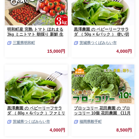
明和町産 完熟 トマト ほれまる
黒澤農園 の ベビーリーフサラ
3kg ミニトマト 朝採り 新鮮 生
ダ （ 50g × 6パック ） 使い切
鮮 野菜 あっさり
りサイズ ベビーリーフ サラダ
三重県明和町
茨城県つくばみらい市
生野菜 食べやすい 若葉 使い切
り 旬 新鮮 国産 彩り 大容量
15,000円
4,000円
[DS01-NT]
黒澤農園 の ベビーリーフサラ
ブロッコリー 花田農園 の ブロ
ダ （ 80g × 4パック ）ファミリ
ッコリー 10個 花田農園 《11月
ーサイズ ベビーリーフ サラダ
上旬-3月末頃出荷》福岡県 鞍手
茨城県つくばみらい市
福岡県鞍手町
生野菜 食べやすい 若葉 ファミ
町 ぶろっこりー 野菜 ブロッコ
リー 旬 新鮮 国産 彩り 大容量
リー 産地直送 送料無料
4,000円
8,500円
[DS02-NT]