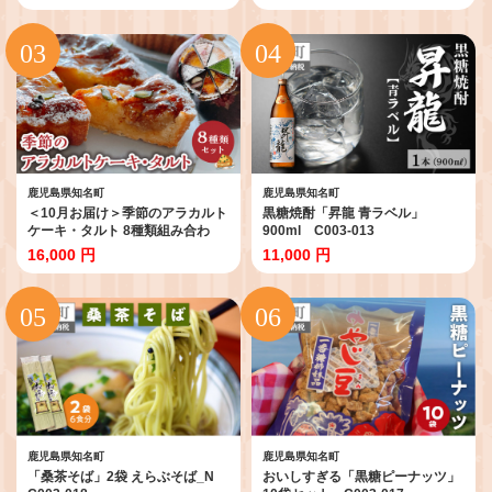
鹿児島県知名町
鹿児島県知名町
＜10月お届け＞季節のアラカルト
黒糖焼酎「昇龍 青ラベル」
ケーキ・タルト 8種類組み合わ
900ml C003-013
せ C035-002-10
16,000 円
11,000 円
鹿児島県知名町
鹿児島県知名町
「桑茶そば」2袋 えらぶそば_N
おいしすぎる「黒糖ピーナッツ」