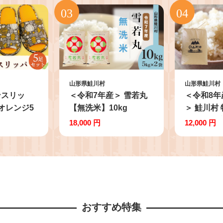
山形県鮭川村
山形県鮭川村
ンスリッ
＜令和7年産＞ 雪若丸
＜令和8年
オレンジ5
【無洗米】10kg
＞ 鮭川村
（5kg×2袋）＜配送時
つや姫 【玄
18,000 円
12,000 円
期選べます＞ 山形県
（5kg×
鮭川村
期選べま
おすすめ特集