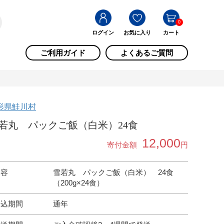
0
ログイン
お気に入り
カート
ご利用ガイド
よくあるご質問
形県鮭川村
若丸 パックご飯（白米）24食
12,000
寄付金額
円
内容
雪若丸 パックご飯（白米） 24食
（200g×24食）
申込期間
通年