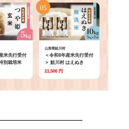
山形県鮭川村
産米先行受付
＜令和8年産米先行受付
 特別栽培米
＞ 鮭川村 はえぬき
米】 5kg
【無洗米】10kg
21,500 円
1袋）＜配送時
（5kg×2袋）＜配送時
す＞
期選べます＞