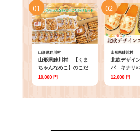
山形県鮭川村
山形県鮭川村
山形県鮭川村 【くま
北欧デザイ
ちゃんなめこ】のこだ
パ キナリ×
わりセット
足セット
10,000 円
12,000 円