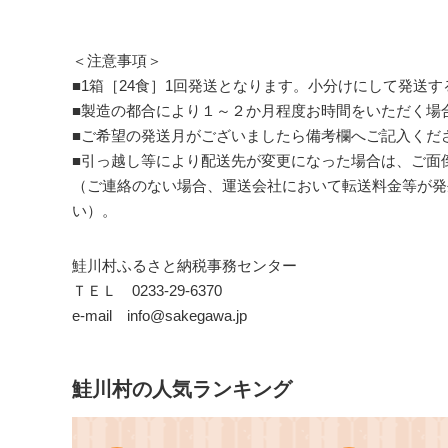
＜注意事項＞
■1箱［24食］1回発送となります。小分けにして発送
■製造の都合により１～２か月程度お時間をいただく場
■ご希望の発送月がございましたら備考欄へご記入くだ
■引っ越し等により配送先が変更になった場合は、ご面
（ご連絡のない場合、運送会社において転送料金等が発
い）。
鮭川村ふるさと納税事務センター
ＴＥＬ 0233-29-6370
e-mail info@sakegawa.jp
鮭川村の人気ランキング