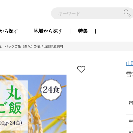
から
探す
地域から
探す
特集
丸 パックご飯（白米）24食 / 山形県鮭川村
山
雪